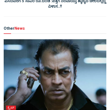
ಎಸೆದವರಿಗೆ 5 ಸಾವಿರ ರೂ.ದಂಡ :ಪತ್ತೆಗೆ ನೆರವಾಯ್ತು ತ್ಯಾಜ್ಯದ ಚೀಲದಲ್ಲಿದ್ದ
ವಿಳಾಸ..!!
Other
News
ಕ್ರೈಮ್