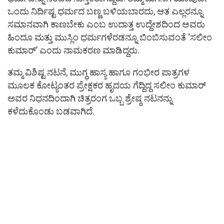
ಒಂದು ನಿರ್ದಿಷ್ಟ ಧರ್ಮದ ಬಣ್ಣ ಬಳಿಯಬಾರದು, ಆತ ಎಲ್ಲರನ್ನೂ
ಸಮಾನವಾಗಿ ಕಾಣಬೇಕು ಎಂಬ ಉದಾತ್ತ ಉದ್ದೇಶದಿಂದ ಅವರು
ಹಿಂದೂ ಮತ್ತು ಮುಸ್ಲಿಂ ಧರ್ಮಗಳೆರಡನ್ನೂ ಬಿಂಬಿಸುವಂತೆ ‘ಸಲೀಂ
ಕುಮಾರ್’ ಎಂದು ನಾಮಕರಣ ಮಾಡಿದ್ದರು.
ತಮ್ಮ ವಿಶಿಷ್ಟ ನಟನೆ, ಮುಗ್ಧ ಹಾಸ್ಯ ಹಾಗೂ ಗಂಭೀರ ಪಾತ್ರಗಳ
ಮೂಲಕ ಕೋಟ್ಯಂತರ ಪ್ರೇಕ್ಷಕರ ಹೃದಯ ಗೆದ್ದಿದ್ದ ಸಲೀಂ ಕುಮಾರ್
ಅವರ ನಿಧನದಿಂದಾಗಿ ಚಿತ್ರರಂಗ ಒಬ್ಬ ಶ್ರೇಷ್ಠ ನಟನನ್ನು
ಕಳೆದುಕೊಂಡು ಬಡವಾಗಿದೆ.