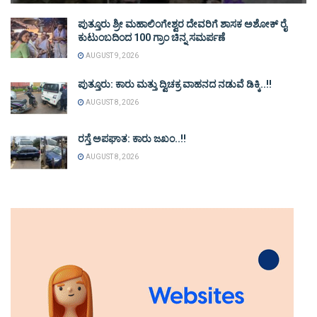
ಪುತ್ತೂರು ಶ್ರೀ ಮಹಾಲಿಂಗೇಶ್ವರ ದೇವರಿಗೆ ಶಾಸಕ ಅಶೋಕ್ ರೈ
ಕುಟುಂಬದಿಂದ 100 ಗ್ರಾಂ ಚಿನ್ನ ಸಮರ್ಪಣೆ
AUGUST 9, 2026
ಪುತ್ತೂರು: ಕಾರು ಮತ್ತು ದ್ವಿಚಕ್ರ ವಾಹನದ ನಡುವೆ ಡಿಕ್ಕಿ..!!
AUGUST 8, 2026
ರಸ್ತೆ ಅಪಘಾತ: ಕಾರು ಜಖಂ..!!
AUGUST 8, 2026