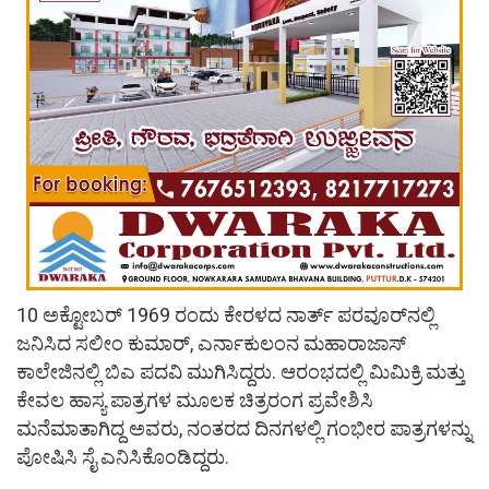
10 ಅಕ್ಟೋಬರ್ 1969 ರಂದು ಕೇರಳದ ನಾರ್ತ್ ಪರವೂರ್‌ನಲ್ಲಿ
ಜನಿಸಿದ ಸಲೀಂ ಕುಮಾರ್, ಎರ್ನಾಕುಲಂನ ಮಹಾರಾಜಾಸ್
ಕಾಲೇಜಿನಲ್ಲಿ ಬಿಎ ಪದವಿ ಮುಗಿಸಿದ್ದರು. ಆರಂಭದಲ್ಲಿ ಮಿಮಿಕ್ರಿ ಮತ್ತು
ಕೇವಲ ಹಾಸ್ಯ ಪಾತ್ರಗಳ ಮೂಲಕ ಚಿತ್ರರಂಗ ಪ್ರವೇಶಿಸಿ
ಮನೆಮಾತಾಗಿದ್ದ ಅವರು, ನಂತರದ ದಿನಗಳಲ್ಲಿ ಗಂಭೀರ ಪಾತ್ರಗಳನ್ನು
ಪೋಷಿಸಿ ಸೈ ಎನಿಸಿಕೊಂಡಿದ್ದರು.