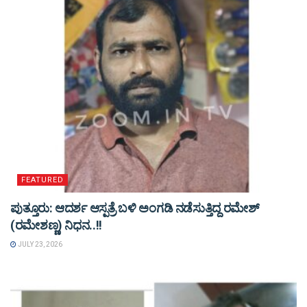
FEATURED
ಪುತ್ತೂರು: ಆದರ್ಶ ಆಸ್ಪತ್ರೆ ಬಳಿ ಅಂಗಡಿ ನಡೆಸುತ್ತಿದ್ದ ರಮೇಶ್
(ರಮೇಶಣ್ಣ) ನಿಧನ..!!
JULY 23, 2026