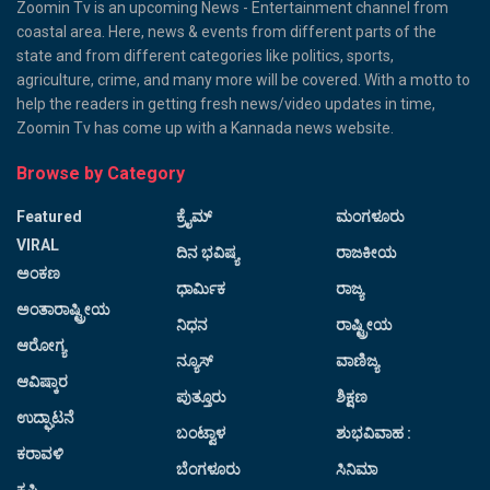
Zoomin Tv is an upcoming News - Entertainment channel from
coastal area. Here, news & events from different parts of the
state and from different categories like politics, sports,
agriculture, crime, and many more will be covered. With a motto to
help the readers in getting fresh news/video updates in time,
Zoomin Tv has come up with a Kannada news website.
Browse by Category
Featured
ಕ್ರೈಮ್
ಮಂಗಳೂರು
VIRAL
ದಿನ ಭವಿಷ್ಯ
ರಾಜಕೀಯ
ಅಂಕಣ
ಧಾರ್ಮಿಕ
ರಾಜ್ಯ
ಅಂತಾರಾಷ್ಟ್ರೀಯ
ನಿಧನ
ರಾಷ್ಟ್ರೀಯ
ಆರೋಗ್ಯ
ನ್ಯೂಸ್
ವಾಣಿಜ್ಯ
ಆವಿಷ್ಕಾರ
ಪುತ್ತೂರು
ಶಿಕ್ಷಣ
ಉದ್ಘಾಟನೆ
ಬಂಟ್ವಾಳ
ಶುಭವಿವಾಹ :
ಕರಾವಳಿ
ಬೆಂಗಳೂರು
ಸಿನಿಮಾ
ಕೃಷಿ