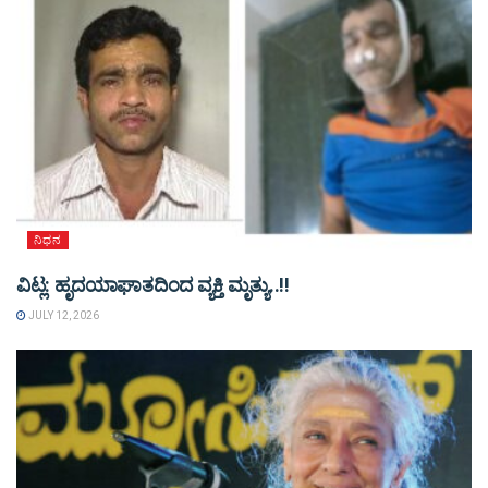
ನಿಧನ
ವಿಟ್ಲ: ಹೃದಯಾಘಾತದಿಂದ ವ್ಯಕ್ತಿ ಮೃತ್ಯು..!!
JULY 12, 2026