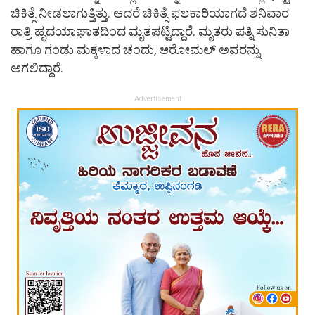
ಚಿಕಿತ್ಸೆ ನೀಡಲಾಗುತ್ತಿತ್ತು. ಆದರೆ ಚಿಕಿತ್ಸೆ ಫಲಕಾರಿಯಾಗದೆ ಶನಿವಾರ
ರಾತ್ರಿ ಹೃದಯಾಘಾತದಿಂದ ಮೃತಪಟ್ಟಿದ್ದಾರೆ. ಮೃತರು ಪತ್ನಿ ಸುನಿತಾ
ಹಾಗೂ ಗಂಡು ಮಕ್ಕಳಾದ ಚಂದು, ಆರೋಮಲ್ ಅವರನ್ನು
ಅಗಲಿದ್ದಾರೆ.
Advertisement