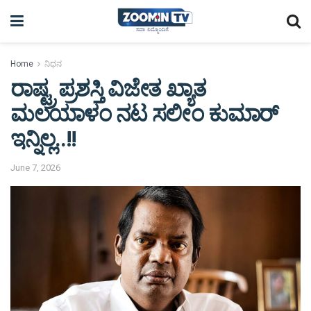
Home
ನಿಧನ
ರಾಷ್ಟ್ರ ಪ್ರಶಸ್ತಿ ವಿಜೇತ ಖ್ಯಾತ
ಮಲಯಾಳಂ ನಟ ಸಲೀಂ ಕುಮಾರ್
ಇನ್ನಿಲ್ಲ..!!
June 7, 2026