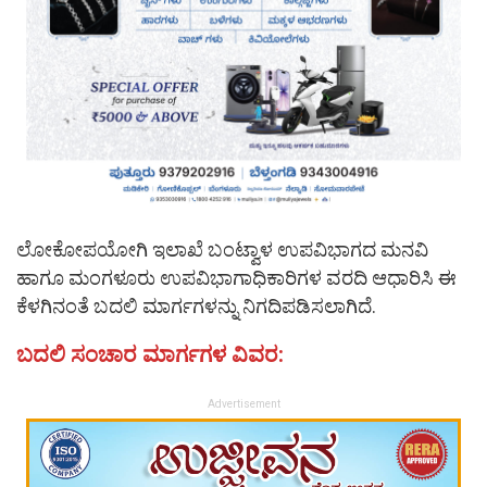
ಲೋಕೋಪಯೋಗಿ ಇಲಾಖೆ ಬಂಟ್ವಾಳ ಉಪವಿಭಾಗದ ಮನವಿ
ಹಾಗೂ ಮಂಗಳೂರು ಉಪವಿಭಾಗಾಧಿಕಾರಿಗಳ ವರದಿ ಆಧಾರಿಸಿ ಈ
ಕೆಳಗಿನಂತೆ ಬದಲಿ ಮಾರ್ಗಗಳನ್ನು ನಿಗದಿಪಡಿಸಲಾಗಿದೆ.
ಬದಲಿ ಸಂಚಾರ ಮಾರ್ಗಗಳ ವಿವರ:
Advertisement