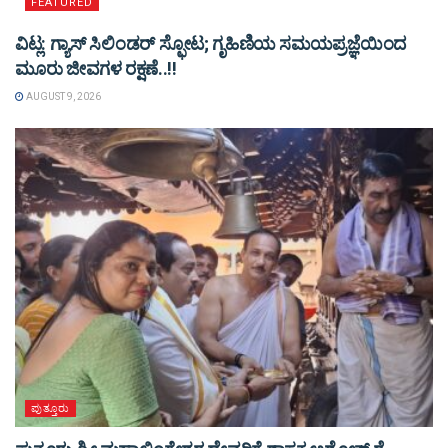
FEATURED
ವಿಟ್ಲ: ಗ್ಯಾಸ್ ಸಿಲಿಂಡರ್ ಸ್ಫೋಟ; ಗೃಹಿಣಿಯ ಸಮಯಪ್ರಜ್ಞೆಯಿಂದ
ಮೂರು ಜೀವಗಳ ರಕ್ಷಣೆ..!!
AUGUST 9, 2026
ಪುತ್ತೂರು