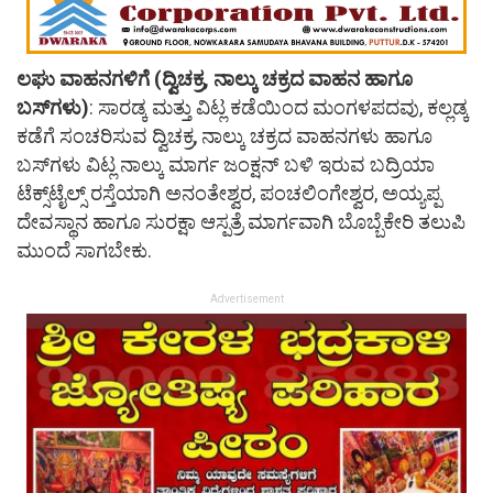
ಲಘು ವಾಹನಗಳಿಗೆ (ದ್ವಿಚಕ್ರ, ನಾಲ್ಕು ಚಕ್ರದ ವಾಹನ ಹಾಗೂ
ಬಸ್‌ಗಳು)
: ಸಾರಡ್ಕ ಮತ್ತು ವಿಟ್ಲ ಕಡೆಯಿಂದ ಮಂಗಳಪದವು, ಕಲ್ಲಡ್ಕ
ಕಡೆಗೆ ಸಂಚರಿಸುವ ದ್ವಿಚಕ್ರ, ನಾಲ್ಕು ಚಕ್ರದ ವಾಹನಗಳು ಹಾಗೂ
ಬಸ್‌ಗಳು ವಿಟ್ಲ ನಾಲ್ಕು ಮಾರ್ಗ ಜಂಕ್ಷನ್ ಬಳಿ ಇರುವ ಬದ್ರಿಯಾ
ಟೆಕ್ಸ್‌ಟೈಲ್ಸ್ ರಸ್ತೆಯಾಗಿ ಅನಂತೇಶ್ವರ, ಪಂಚಲಿಂಗೇಶ್ವರ, ಅಯ್ಯಪ್ಪ
ದೇವಸ್ಥಾನ ಹಾಗೂ ಸುರಕ್ಷಾ ಆಸ್ಪತ್ರೆ ಮಾರ್ಗವಾಗಿ ಬೊಬ್ಬೆಕೇರಿ ತಲುಪಿ
ಮುಂದೆ ಸಾಗಬೇಕು.
Advertisement