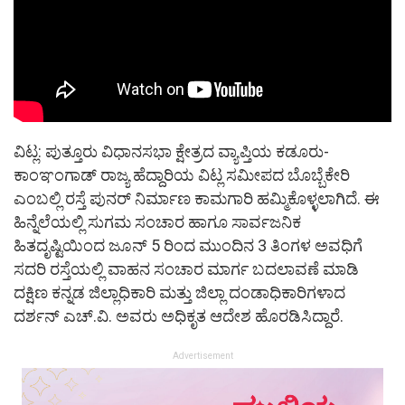
ವಿಟ್ಲ: ಪುತ್ತೂರು ವಿಧಾನಸಭಾ ಕ್ಷೇತ್ರದ ವ್ಯಾಪ್ತಿಯ ಕಡೂರು-
ಕಾಂಞಂಗಾಡ್ ರಾಜ್ಯ ಹೆದ್ದಾರಿಯ ವಿಟ್ಲ ಸಮೀಪದ ಬೊಬ್ಬೆಕೇರಿ
ಎಂಬಲ್ಲಿ ರಸ್ತೆ ಪುನ‌ರ್ ನಿರ್ಮಾಣ ಕಾಮಗಾರಿ ಹಮ್ಮಿಕೊಳ್ಳಲಾಗಿದೆ. ಈ
ಹಿನ್ನೆಲೆಯಲ್ಲಿ ಸುಗಮ ಸಂಚಾರ ಹಾಗೂ ಸಾರ್ವಜನಿಕ
ಹಿತದೃಷ್ಟಿಯಿಂದ ಜೂನ್ 5 ರಿಂದ ಮುಂದಿನ 3 ತಿಂಗಳ ಅವಧಿಗೆ
ಸದರಿ ರಸ್ತೆಯಲ್ಲಿ ವಾಹನ ಸಂಚಾರ ಮಾರ್ಗ ಬದಲಾವಣೆ ಮಾಡಿ
ದಕ್ಷಿಣ ಕನ್ನಡ ಜಿಲ್ಲಾಧಿಕಾರಿ ಮತ್ತು ಜಿಲ್ಲಾ ದಂಡಾಧಿಕಾರಿಗಳಾದ
ದರ್ಶನ್ ಎಚ್‌.ವಿ. ಅವರು ಅಧಿಕೃತ ಆದೇಶ ಹೊರಡಿಸಿದ್ದಾರೆ.
Advertisement