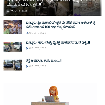
ಮೂರು ಜೀವಗಳ ರಕ್ಷಣೆ..!!
AUGUST 9, 2026
ಪುತ್ತೂರು ಶ್ರೀ ಮಹಾಲಿಂಗೇಶ್ವರ ದೇವರಿಗೆ ಶಾಸಕ ಅಶೋಕ್ ರೈ
ಕುಟುಂಬದಿಂದ 100 ಗ್ರಾಂ ಚಿನ್ನ ಸಮರ್ಪಣೆ
AUGUST 9, 2026
ಪುತ್ತೂರು: ಕಾರು ಮತ್ತು ದ್ವಿಚಕ್ರ ವಾಹನದ ನಡುವೆ ಡಿಕ್ಕಿ..!!
AUGUST 8, 2026
ರಸ್ತೆ ಅಪಘಾತ: ಕಾರು ಜಖಂ..!!
AUGUST 8, 2026