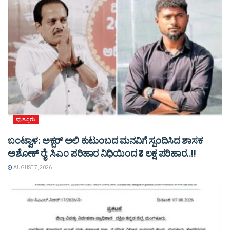
ಪುತ್ತೂರು
ಬಂಟ್ವಾಳ: ಅಕ್ಬರ್ ಅಲಿ ಕುಟುಂಬದ ಮನವಿಗೆ ಸ್ಪಂದಿಸಿದ ಶಾಸಕ
ಅಶೋಕ್ ರೈ: ಸಿಎಂ ಪರಿಹಾರ ನಿಧಿಯಿಂದ ₹3 ಲಕ್ಷ ಪರಿಹಾರ..!!
AUGUST 7, 2026