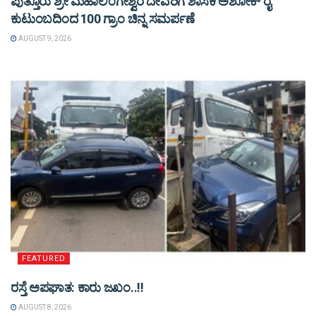
ಪುತ್ತೂರು ಶ್ರೀ ಮಹಾಲಿಂಗೇಶ್ವರ ದೇವರಿಗೆ ಶಾಸಕ ಅಶೋಕ್ ರೈ
ಕುಟುಂಬದಿಂದ 100 ಗ್ರಾಂ ಚಿನ್ನ ಸಮರ್ಪಣೆ
AUGUST 9, 2026
FEATURED
ರಸ್ತೆ ಅಪಘಾತ: ಕಾರು ಜಖಂ..!!
AUGUST 8, 2026