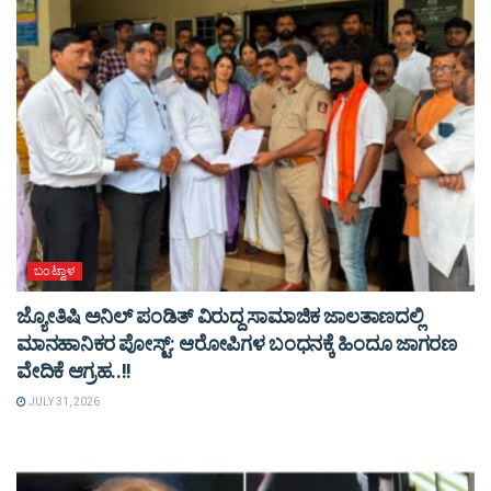
ಬಂಟ್ವಾಳ
ಜ್ಯೋತಿಷಿ ಅನಿಲ್ ಪಂಡಿತ್ ವಿರುದ್ದ ಸಾಮಾಜಿಕ ಜಾಲತಾಣದಲ್ಲಿ
ಮಾನಹಾನಿಕರ ಪೋಸ್ಟ್: ಆರೋಪಿಗಳ ಬಂಧನಕ್ಕೆ ಹಿಂದೂ ಜಾಗರಣ
ವೇದಿಕೆ ಆಗ್ರಹ..!!
JULY 31, 2026