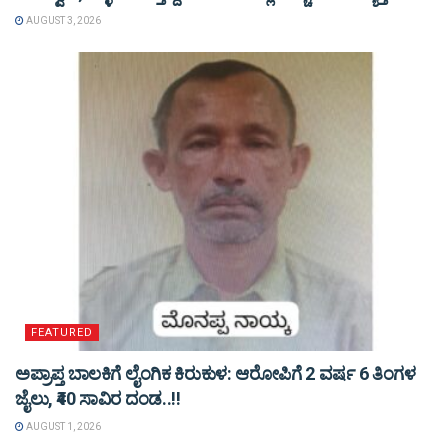
AUGUST 3, 2026
FEATURED
ಅಪ್ರಾಪ್ತ ಬಾಲಕಿಗೆ ಲೈಂಗಿಕ ಕಿರುಕುಳ: ಆರೋಪಿಗೆ 2 ವರ್ಷ 6 ತಿಂಗಳ
ಜೈಲು, ₹40 ಸಾವಿರ ದಂಡ..!!
AUGUST 1, 2026