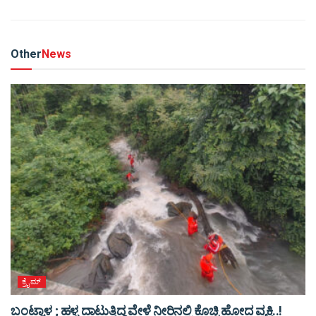
Other
News
ಕ್ರೈಮ್
ಬಂಟ್ವಾಳ ; ಹಳ್ಳ ದಾಟುತ್ತಿದ್ದ ವೇಳೆ ನೀರಿನಲ್ಲಿ ಕೊಚ್ಚಿ ಹೋದ ವ್ಯಕ್ತಿ..!