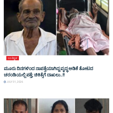
ಬಂಟ್ವಾಳ
ಮೂರು ದಿನಗಳಿಂದ ನಾಪತ್ತೆಯಾಗಿದ್ದ ವೃದ್ಧ ಅಡಿಕೆ ತೋಟದ
ಚರಂಡಿಯಲ್ಲಿ ಪತ್ತೆ; ಚಿಕಿತ್ಸೆಗೆ ದಾಖಲು..!!
JULY 31, 2026