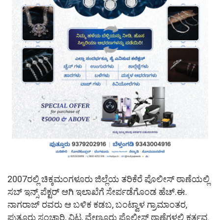
2007ರಲ್ಲಿ ಚಿಕ್ಕಮಂಗಳೂರು ಜಿಲ್ಲೆಯ ತರಿಕೆರೆ ಪೊಲೀಸ್ ಠಾಣೆಯಲ್ಲಿ
ಸಬ್ ಇನ್ಸ್ ಪೆಕ್ಟರ್ ಆಗಿ ಇಲಾಖೆಗೆ ಸೇರ್ಪಡೆಗೊಂಡ ಹೆಚ್.ಈ.
ನಾಗರಾಜ್ ರವರು ಆ ಬಳಿಕ ಕಡಬ, ಬಂಟ್ವಾಳ ಗ್ರಾಮಾಂತರ,
ಪುತ್ತೂರು ಸಂಚಾರಿ, ವಿಟ್ಲ, ವೇಣೂರು ಪೊಲೀಸ್ ಠಾಣೆಗಳಲ್ಲಿ ಕರ್ತವ್ಯ