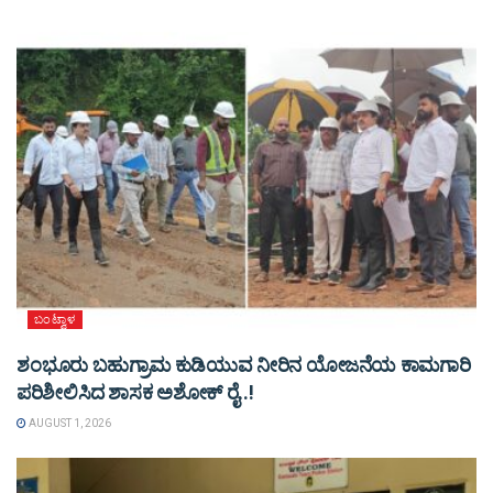
ಬಂಟ್ವಾಳ
ಶಂಭೂರು ಬಹುಗ್ರಾಮ ಕುಡಿಯುವ ನೀರಿನ ಯೋಜನೆಯ ಕಾಮಗಾರಿ
ಪರಿಶೀಲಿಸಿದ ಶಾಸಕ ಅಶೋಕ್ ರೈ..!
AUGUST 1, 2026