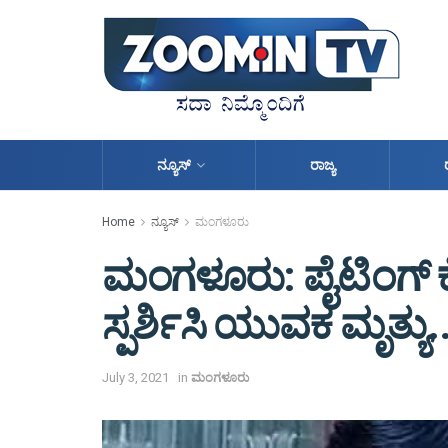
ನ್ಯೂಸ್
ರಾಜ್ಯ
Home
ನ್ಯೂಸ್
ಮಂಗಳೂರು
ಮಂಗಳೂರು: ಪೈಟಿಂಗ್ ಕೆ
ಸ್ಪರ್ಶಿಸಿ ಯುವಕ ಮೃತ್ಯು..
July 3, 2021
in
ಮಂಗಳೂರು