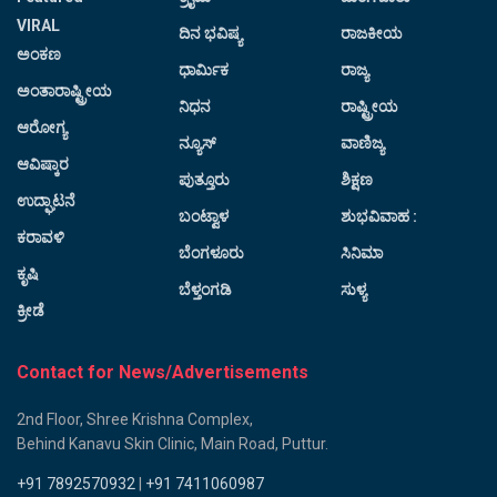
VIRAL
ದಿನ ಭವಿಷ್ಯ
ರಾಜಕೀಯ
ಅಂಕಣ
ಧಾರ್ಮಿಕ
ರಾಜ್ಯ
ಅಂತಾರಾಷ್ಟ್ರೀಯ
ನಿಧನ
ರಾಷ್ಟ್ರೀಯ
ಆರೋಗ್ಯ
ನ್ಯೂಸ್
ವಾಣಿಜ್ಯ
ಆವಿಷ್ಕಾರ
ಪುತ್ತೂರು
ಶಿಕ್ಷಣ
ಉದ್ಘಾಟನೆ
ಬಂಟ್ವಾಳ
ಶುಭವಿವಾಹ :
ಕರಾವಳಿ
ಬೆಂಗಳೂರು
ಸಿನಿಮಾ
ಕೃಷಿ
ಬೆಳ್ತಂಗಡಿ
ಸುಳ್ಯ
ಕ್ರೀಡೆ
Contact for News/Advertisements
2nd Floor, Shree Krishna Complex,
Behind Kanavu Skin Clinic, Main Road, Puttur.
+91 7892570932
|
+91 7411060987