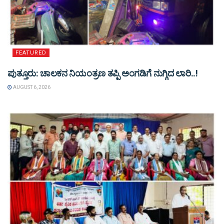
FEATURED
ಪುತ್ತೂರು: ಚಾಲಕನ ನಿಯಂತ್ರಣ ತಪ್ಪಿ ಅಂಗಡಿಗೆ ನುಗ್ಗಿದ ಲಾರಿ..!
AUGUST 6, 2026