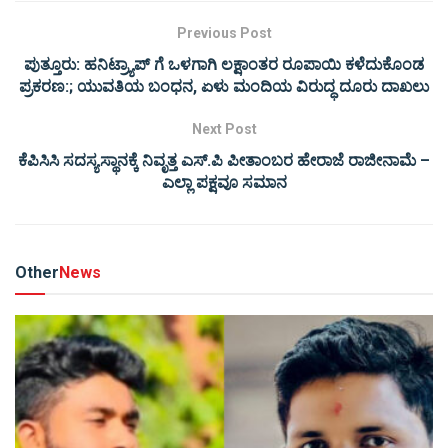
Previous Post
ಪುತ್ತೂರು: ಹನಿಟ್ರ್ಯಾಪ್ ಗೆ ಒಳಗಾಗಿ ಲಕ್ಷಾಂತರ ರೂಪಾಯಿ ಕಳೆದುಕೊಂಡ
ಪ್ರಕರಣ:; ಯುವತಿಯ ಬಂಧನ, ಏಳು ಮಂದಿಯ ವಿರುದ್ಧ ದೂರು ದಾಖಲು
Next Post
ಕೆಪಿಸಿಸಿ ಸದಸ್ಯಸ್ಥಾನಕ್ಕೆ ನಿವೃತ್ತ ಎಸ್.ಪಿ ಪೀತಾಂಬರ ಹೇರಾಜೆ ರಾಜೀನಾಮೆ –
ಎಲ್ಲಾ ಪಕ್ಷವೂ ಸಮಾನ
Other
News