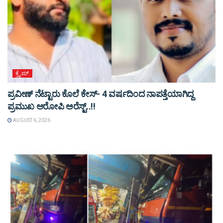
ಕ್ರೈಮ್
ಪ್ರವೀಣ್ ನೆಟ್ಟಾರು ಕೊಲೆ ಕೇಸ್‌- 4 ವರ್ಷದಿಂದ ನಾಪತ್ತೆಯಾಗಿದ್ದ
ಪ್ರಮುಖ ಆರೋಪಿ ಅರೆಸ್ಟ್‌..!!
AUGUST 6, 2026