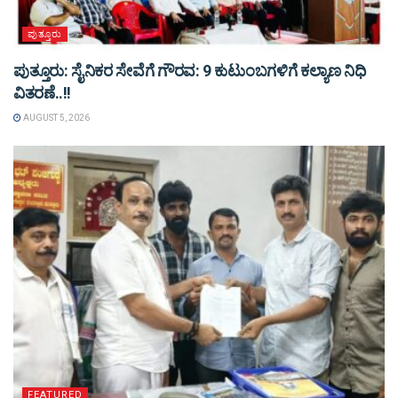
ಪುತ್ತೂರು
ಪುತ್ತೂರು: ಸೈನಿಕರ ಸೇವೆಗೆ ಗೌರವ: 9 ಕುಟುಂಬಗಳಿಗೆ ಕಲ್ಯಾಣ ನಿಧಿ
ವಿತರಣೆ..!!
AUGUST 5, 2026
FEATURED