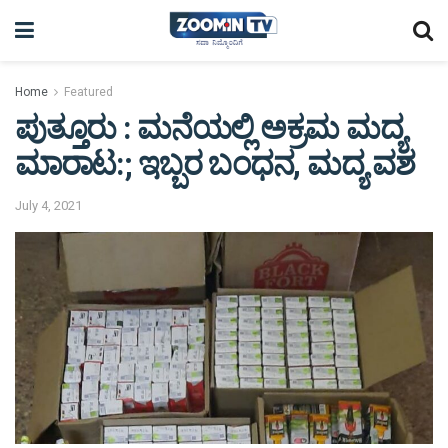
Home
Featured
ಪುತ್ತೂರು : ಮನೆಯಲ್ಲಿ ಅಕ್ರಮ ಮದ್ಯ
ಮಾರಾಟ:; ಇಬ್ಬರ ಬಂಧನ, ಮದ್ಯ ವಶ
July 4, 2021