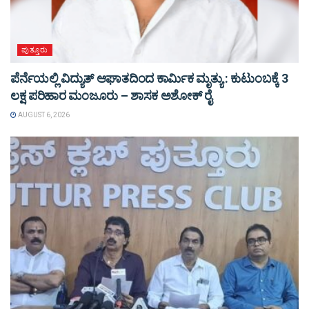
ಪುತ್ತೂರು
ಪೆರ್ನೆಯಲ್ಲಿ ವಿದ್ಯುತ್ ಆಘಾತದಿಂದ ಕಾರ್ಮಿಕ ಮೃತ್ಯು : ಕುಟುಂಬಕ್ಕೆ 3
ಲಕ್ಷ ಪರಿಹಾರ ಮಂಜೂರು – ಶಾಸಕ ಅಶೋಕ್ ರೈ
AUGUST 6, 2026