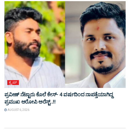
ಕ್ರೈಮ್
ಪ್ರವೀಣ್ ನೆಟ್ಟಾರು ಕೊಲೆ ಕೇಸ್‌- 4 ವರ್ಷದಿಂದ ನಾಪತ್ತೆಯಾಗಿದ್ದ
ಪ್ರಮುಖ ಆರೋಪಿ ಅರೆಸ್ಟ್‌..!!
AUGUST 6, 2026