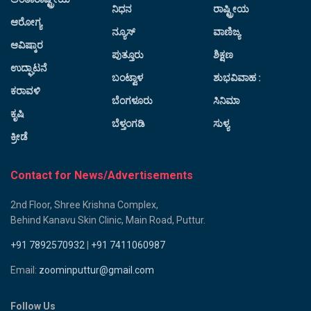
ನಿಧನ
ರಾಷ್ಟ್ರೀಯ
ಆರೋಗ್ಯ
ನ್ಯೂಸ್
ವಾಣಿಜ್ಯ
ಆವಿಷ್ಕಾರ
ಪುತ್ತೂರು
ಶಿಕ್ಷಣ
ಉದ್ಘಾಟನೆ
ಬಂಟ್ವಾಳ
ಶುಭವಿವಾಹ :
ಕರಾವಳಿ
ಬೆಂಗಳೂರು
ಸಿನಿಮಾ
ಕೃಷಿ
ಬೆಳ್ತಂಗಡಿ
ಸುಳ್ಯ
ಕ್ರೀಡೆ
Contact for News/Advertisements
2nd Floor, Shree Krishna Complex,
Behind Kanavu Skin Clinic, Main Road, Puttur.
+91 7892570932
|
+91 7411060987
Email:
zoominputtur@gmail.com
Follow Us