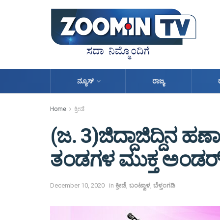
ನ್ಯೂಸ್
ರಾಜ್ಯ
Home
ಕ್ರೀಡೆ
(ಜ. 3)ಜಿದ್ದಾಜಿದ್ದಿನ 
ತಂಡಗಳ ಮುಕ್ತ ಅಂಡರ್ ಆ
December 10, 2020
in
ಕ್ರೀಡೆ
,
ಬಂಟ್ವಾಳ
,
ಬೆಳ್ತಂಗಡಿ