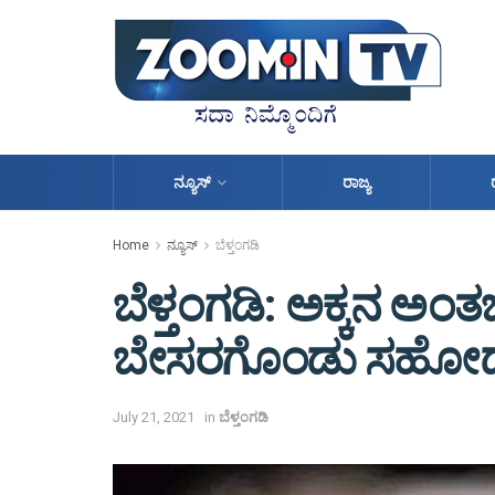
ನ್ಯೂಸ್
ರಾಜ್ಯ
Home
ನ್ಯೂಸ್
ಬೆಳ್ತಂಗಡಿ
ಬೆಳ್ತಂಗಡಿ: ಅಕ್ಕನ ಅಂತರ್
ಬೇಸರಗೊಂಡು ಸಹೋದರ 
July 21, 2021
in
ಬೆಳ್ತಂಗಡಿ