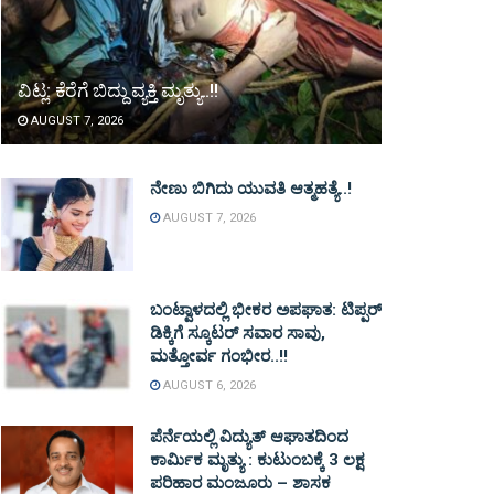
ವಿಟ್ಲ: ಕೆರೆಗೆ ಬಿದ್ದು ವ್ಯಕ್ತಿ ಮೃತ್ಯು..!!
AUGUST 7, 2026
ನೇಣು ಬಿಗಿದು ಯುವತಿ ಆತ್ಮಹತ್ಯೆ..!
AUGUST 7, 2026
ಬಂಟ್ವಾಳದಲ್ಲಿ ಭೀಕರ ಅಪಘಾತ: ಟಿಪ್ಪರ್
ಡಿಕ್ಕಿಗೆ ಸ್ಕೂಟರ್ ಸವಾರ ಸಾವು,
ಮತ್ತೋರ್ವ ಗಂಭೀರ..!!
AUGUST 6, 2026
ಪೆರ್ನೆಯಲ್ಲಿ ವಿದ್ಯುತ್ ಆಘಾತದಿಂದ
ಕಾರ್ಮಿಕ ಮೃತ್ಯು : ಕುಟುಂಬಕ್ಕೆ 3 ಲಕ್ಷ
ಪರಿಹಾರ ಮಂಜೂರು – ಶಾಸಕ