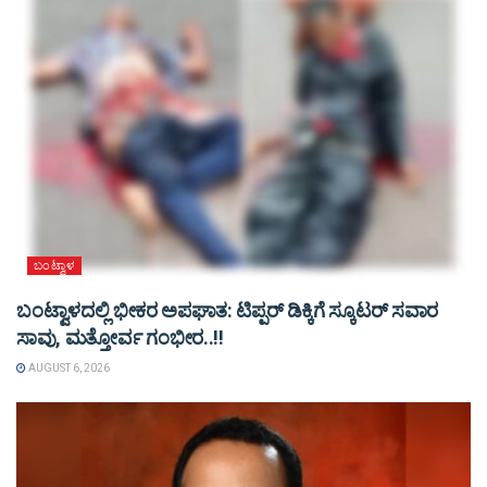
ಬಂಟ್ವಾಳ
ಬಂಟ್ವಾಳದಲ್ಲಿ ಭೀಕರ ಅಪಘಾತ: ಟಿಪ್ಪರ್ ಡಿಕ್ಕಿಗೆ ಸ್ಕೂಟರ್ ಸವಾರ
ಸಾವು, ಮತ್ತೋರ್ವ ಗಂಭೀರ..!!
AUGUST 6, 2026