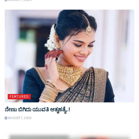
FEATURED
ನೇಣು ಬಿಗಿದು ಯುವತಿ ಆತ್ಮಹತ್ಯೆ..!
AUGUST 7, 2026