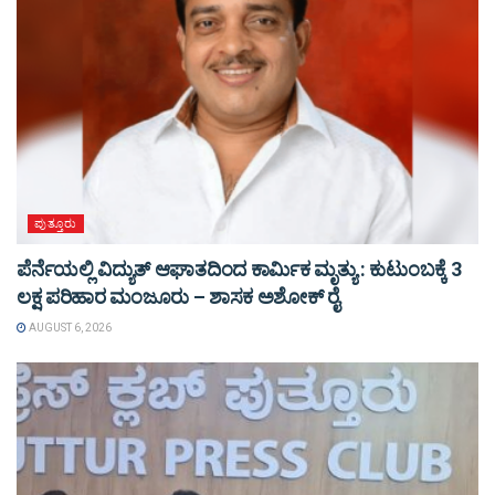
ಪುತ್ತೂರು
ಪೆರ್ನೆಯಲ್ಲಿ ವಿದ್ಯುತ್ ಆಘಾತದಿಂದ ಕಾರ್ಮಿಕ ಮೃತ್ಯು : ಕುಟುಂಬಕ್ಕೆ 3
ಲಕ್ಷ ಪರಿಹಾರ ಮಂಜೂರು – ಶಾಸಕ ಅಶೋಕ್ ರೈ
AUGUST 6, 2026