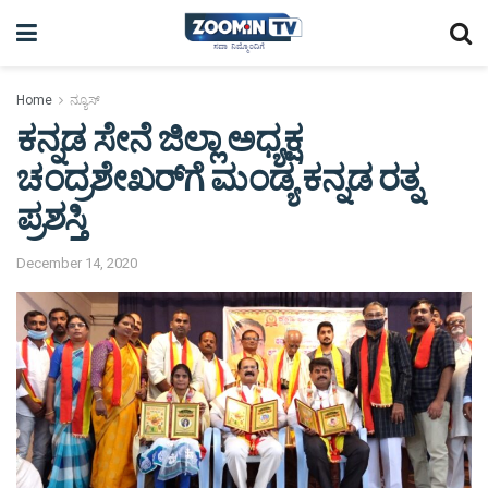
Home
ನ್ಯೂಸ್
ಕನ್ನಡ ಸೇನೆ ಜಿಲ್ಲಾ ಅಧ್ಯಕ್ಷ
ಚಂದ್ರಶೇಖರ್‌ಗೆ ಮಂಡ್ಯ ಕನ್ನಡ ರತ್ನ
ಪ್ರಶಸ್ತಿ
December 14, 2020