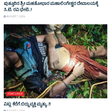
ಪುತ್ತೂರಿನ ಶ್ರೀ ಮಹತೋಭಾರ ಮಹಾಲಿಂಗೇಶ್ವರ ದೇವಾಲಯಕ್ಕೆ
ಸಿ.ಟಿ. ರವಿ ಭೇಟಿ..!
AUGUST 7, 2026
FEATURED
ವಿಟ್ಲ: ಕೆರೆಗೆ ಬಿದ್ದು ವ್ಯಕ್ತಿ ಮೃತ್ಯು..!!
AUGUST 7, 2026