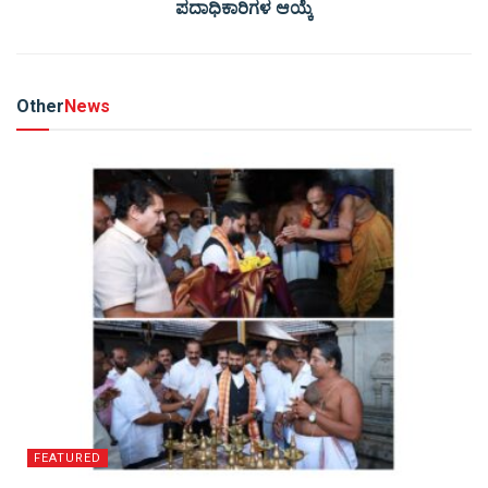
ಪದಾಧಿಕಾರಿಗಳ ಆಯ್ಕೆ
Other
News
FEATURED