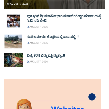
AUGUST 7, 2026
ಪುತ್ತೂರಿನ ಶ್ರೀ ಮಹತೋಭಾರ ಮಹಾಲಿಂಗೇಶ್ವರ ದೇವಾಲಯಕ್ಕೆ
ಸಿ.ಟಿ. ರವಿ ಭೇಟಿ..!
AUGUST 7, 2026
ಸೂರಿಕುಮೇರು: ಹೆದ್ದಾರಿಯಲ್ಲಿ ಕಾರು ಪಲ್ಟಿ..!!
AUGUST 7, 2026
ವಿಟ್ಲ: ಕೆರೆಗೆ ಬಿದ್ದು ವ್ಯಕ್ತಿ ಮೃತ್ಯು..!!
AUGUST 7, 2026