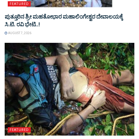
FEATURED
ಪುತ್ತೂರಿನ ಶ್ರೀ ಮಹತೋಭಾರ ಮಹಾಲಿಂಗೇಶ್ವರ ದೇವಾಲಯಕ್ಕೆ
ಸಿ.ಟಿ. ರವಿ ಭೇಟಿ..!
AUGUST 7, 2026
FEATURED