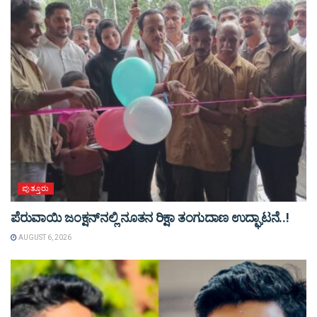
ಪುತ್ತೂರು
ಪೆರುವಾಯಿ ಜಂಕ್ಷನ್‌ನಲ್ಲಿ ನೂತನ ರಿಕ್ಷಾ ತಂಗುದಾಣ ಉದ್ಘಾಟನೆ..!
AUGUST 6, 2026