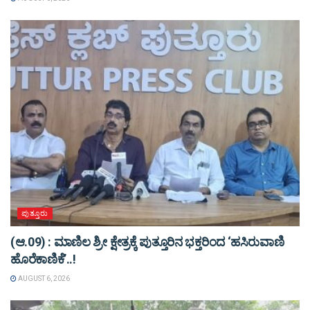
ಪುತ್ತೂರು
(ಆ.09) : ಮಾಣಿಲ ಶ್ರೀ ಕ್ಷೇತ್ರಕ್ಕೆ ಪುತ್ತೂರಿನ ಭಕ್ತರಿಂದ ‘ಹಸಿರುವಾಣಿ
ಹೊರೆಕಾಣಿಕೆ’..!
AUGUST 6, 2026