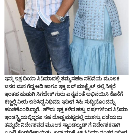
ಇನ್ನು ಇತ್ತ ದಿಯಾ ಸಿನಿಮಾದಲ್ಲಿ ತಮ್ಮ ಸಹಜ ನಟನೆಯ ಮೂಲಕ
ಜನರ ಮನ ಗೆದ್ದ ಆದಿ ಹಾಗೂ ಇತ್ತ ಲವ್ ಮಾಕ್ಟೈಲ್ ನಲ್ಲಿ ಸಿಕ್ಕರೆ
ಇಂತಹ ಹುಡುಗಿ ಸಿಗಬೇಕ್ ಗುರು ಎನ್ನವಂತೆ ಅಭಿನಯಿಸಿ‌ ಕೊನೆಗೆ
ಕಣ್ಣಲ್ಲಿ‌ ನೀರು ಬರಿಸಿದ್ದ ನಿಧಿಮಾ ಇದೀಗ ಸಿಹಿ ಸುದ್ದಿಯೊಂದನ್ನು
ಹಂಚಿಕೊಂಡಿದ್ದಾರೆ.. ಹೌದು ಇತ್ತ ಕಳೆದ ಹತ್ತು ವರ್ಷಗಳಿಂದ ಸಿನಿಮಾ
ಇಂಡಸ್ಟ್ರಿಯಲ್ಲಿದ್ದರೂ ಸಹ ದೊಡ್ಡ ಮಟ್ಟದಲ್ಲಿ ಯಶಸ್ಸು ಪಡೆಯಲು
ತಮ್ಮದೇ ನಿರ್ದೇಶನದ ಮೂಲಕ ಸ್ಯಾಂಡಲ್ವುಡ್ ಗೆ ನಿರ್ದೇಶಕನಾಗಿ
ಎಂಟ್ರಿ ಕೊಡಬೇಕಾಯಿತು.
.‌
ಲವ್ ಮಾಕ್ಟೈಲ್ ಸಿನಿಮಾ ನಂತರ ಇದೀಗ