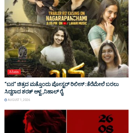
ಸಿನಿಮಾ
“ಬನ“ ಚಿತ್ರದ ಮತ್ತೊಂದು ಪೋಸ್ಟರ್ ರಿಲೀಸ್ :ತೆರೆಮೇಲೆ ಬರಲು
ಸಿದ್ದರಾದ ಶರತ್ ಆಳ್ವ ,ನಿಹಾಲ್ ರೈ
AUGUST 1, 2026