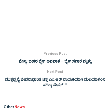
Previous Post
ಪೊಳ್ಯ: ಬೀಕರ ಬೈಕ್ ಅಪಘಾತ – ಬೈಕ್ ಸವಾರ ಮೃತ್ಯು
Next Post
ಮುತ್ತಪ್ಪ ರೈ ಜೀವನಾಧಾರಿತ ಚಿತ್ರ ಎಂ.ಆರ್ ನಾಯಕಿಯಾಗಿ ಮಲಯಾಳಂನ
ಸೌಮ್ಯ ಮೆನನ್..!!
Other
News