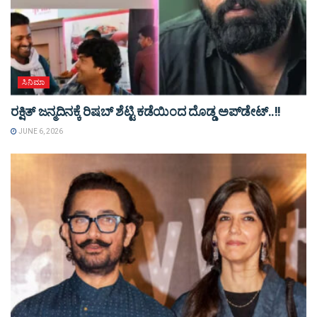
ಸಿನಿಮಾ
ರಕ್ಷಿತ್ ಜನ್ಮದಿನಕ್ಕೆ ರಿಷಬ್ ಶೆಟ್ಟಿ ಕಡೆಯಿಂದ ದೊಡ್ಡ ಅಪ್​​ಡೇಟ್..!!
JUNE 6, 2026