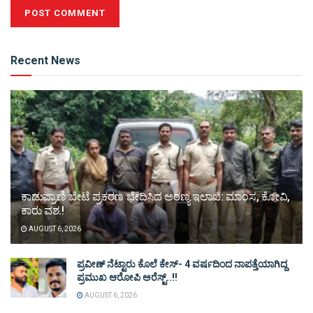
Alternative:
Recent News
ಕಾಡುಪ್ರಾಣಿ ಬೇಟೆ ಪ್ರಕರಣ ಭೇದಿಸಿದ ಅರಣ್ಯ ಇಲಾಖೆ: ಮಾಂಸ, ಕೋವಿ,
ಕಾರು ವಶ.!
AUGUST 6, 2026
ಪ್ರವೀಣ್ ನೆಟ್ಟಾರು ಕೊಲೆ ಕೇಸ್‌- 4 ವರ್ಷದಿಂದ ನಾಪತ್ತೆಯಾಗಿದ್ದ
ಪ್ರಮುಖ ಆರೋಪಿ ಅರೆಸ್ಟ್‌..!!
AUGUST 6, 2026