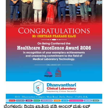
ಬೆಂಗಳೂರು: ದಿಯಾ ಖ್ಯಾತಿಯ ಪೃಥ್ವಿ ಅಂಬರ್ ಮತ್ತು ಲವ್