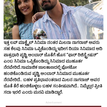
ಇತ್ತ ಲವ್ ಮಾಕ್ಟೈಲ್ ಸಿನಿಮಾ ನಂತರ ಮಿಲನಾ ನಾಗರಾಜ್ ಅವರು
ಸಹ ಕೆಲವು ಸಿನಿಮಾ ಒಪ್ಪಿಕೊಂಡಿದ್ದು ಇದೀಗ ದಿಯಾ ಸಿನಿಮಾದ ಆದಿ
ಪಾತ್ರಧಾರಿ ಪೃಥ್ವಿ ಅಂಬಾರ್ ಜೊತೆಗೆ ಹೊಸ “ಫಾರ್ ರಿಜಿಸ್ಟ್ರೇಷನ್”
ಎಂಬ ಸಿನಿಮಾ ಒಪ್ಪಿಕೊಂಡಿದ್ದು ಸಿನಿಮಾದ ಮುಹೂರ್ತ
ನೆರವೇರಿದೆ.ಸಾಮಾಜಿಕ ಜಾಲತಾಣದಲ್ಲಿ ಫೋಟೋ
ಹಂಚಿಕೊಂಡಿರುವ ಪೃಥ್ವಿ ಅಂಬಾರ್ ಸಿನಿಮಾದ ಮುಹೂರ್ತ
ನೆರವೇರಿದೆ.. ಬಹಳ ಪ್ರತಿಭಾವಂತರಾದ ಮಿಲನ ನಾಗರಾಜ್ ಅವರ
ಜೊತೆ ತೆರೆ ಹಂಚಿಕೊಳ್ಳಲು ಬಹಳ ಸಂತೀಷವಾಗಿದೆ.. ನಿಮ್ಮೆಲ್ಲರ ಪ್ರೀತಿ
ಸದಾ ಇರಲಿ ಎಂದು ಮನವಿ ಮಾಡಿದ್ದಾರೆ.
Advertisement