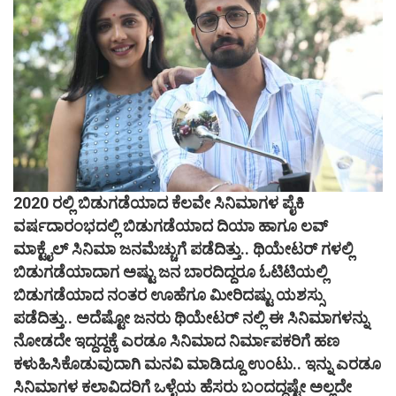
2020 ರಲ್ಲಿ ಬಿಡುಗಡೆಯಾದ ಕೆಲವೇ ಸಿನಿಮಾಗಳ ಪೈಕಿ
ವರ್ಷದಾರಂಭದಲ್ಲಿ ಬಿಡುಗಡೆಯಾದ ದಿಯಾ ಹಾಗೂ ಲವ್
ಮಾಕ್ಟೈಲ್ ಸಿನಿಮಾ ಜನಮೆಚ್ಚುಗೆ ಪಡೆದಿತ್ತು.. ಥಿಯೇಟರ್ ಗಳಲ್ಲಿ
ಬಿಡುಗಡೆಯಾದಾಗ ಅಷ್ಟು ಜನ ಬಾರದಿದ್ದರೂ ಓಟಿಟಿಯಲ್ಲಿ
ಬಿಡುಗಡೆಯಾದ ನಂತರ ಊಹೆಗೂ ಮೀರಿದಷ್ಟು ಯಶಸ್ಸು
ಪಡೆದಿತ್ತು.. ಅದೆಷ್ಟೋ ಜನರು ಥಿಯೇಟರ್ ನಲ್ಲಿ ಈ ಸಿನಿಮಾಗಳನ್ನು
ನೋಡದೇ ಇದ್ದದ್ದಕ್ಕೆ ಎರಡೂ ಸಿನಿಮಾದ ನಿರ್ಮಾಪಕರಿಗೆ ಹಣ
ಕಳುಹಿಸಿಕೊಡುವುದಾಗಿ ಮನವಿ ಮಾಡಿದ್ದೂ ಉಂಟು.. ಇನ್ನು ಎರಡೂ
ಸಿನಿಮಾಗಳ ಕಲಾವಿದರಿಗೆ ಒಳ್ಳೆಯ ಹೆಸರು ಬಂದದ್ದಷ್ಟೇ ಅಲ್ಲದೇ