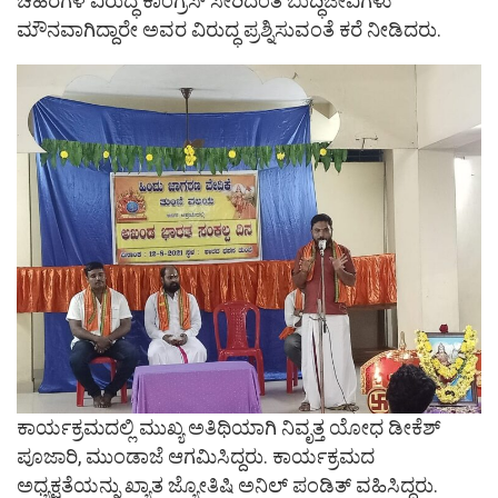
ಚಹರೆಗಳ ವಿರುದ್ಧ ಕಾಂಗ್ರೆಸ್ ಸೇರಿದಂತೆ ಬುದ್ಧಿಜೀವಿಗಳು
ಮೌನವಾಗಿದ್ದಾರೇ ಅವರ ವಿರುದ್ಧ ಪ್ರಶ್ನಿಸುವಂತೆ ಕರೆ ನೀಡಿದರು.
ಕಾರ್ಯಕ್ರಮದಲ್ಲಿ ಮುಖ್ಯ ಅತಿಥಿಯಾಗಿ ನಿವೃತ್ತ ಯೋಧ ಡೀಕೆಶ್
ಪೂಜಾರಿ, ಮುಂಡಾಜೆ ಆಗಮಿಸಿದ್ದರು. ಕಾರ್ಯಕ್ರಮದ
ಅಧ್ಯಕ್ಷತೆಯನ್ನು ಖ್ಯಾತ ಜ್ಯೋತಿಷಿ ಅನಿಲ್ ಪಂಡಿತ್ ವಹಿಸಿದ್ದರು.