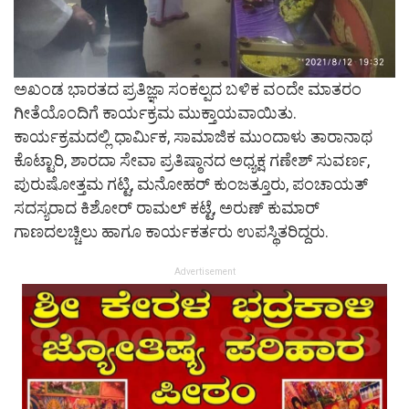
ಅಖಂಡ ಭಾರತದ ಪ್ರತಿಜ್ಞಾ ಸಂಕಲ್ಪದ ಬಳಿಕ ವಂದೇ ಮಾತರಂ
ಗೀತೆಯೊಂದಿಗೆ ಕಾರ್ಯಕ್ರಮ ಮುಕ್ತಾಯವಾಯಿತು.
ಕಾರ್ಯಕ್ರಮದಲ್ಲಿ ಧಾರ್ಮಿಕ, ಸಾಮಾಜಿಕ ಮುಂದಾಳು ತಾರಾನಾಥ
ಕೊಟ್ಟಾರಿ, ಶಾರದಾ ಸೇವಾ ಪ್ರತಿಷ್ಠಾನದ ಅಧ್ಯಕ್ಷ ಗಣೇಶ್ ಸುವರ್ಣ,
ಪುರುಷೋತ್ತಮ ಗಟ್ಟಿ, ಮನೋಹರ್ ಕುಂಜತ್ತೂರು, ಪಂಚಾಯತ್
ಸದಸ್ಯರಾದ ಕಿಶೋರ್ ರಾಮಲ್ ಕಟ್ಟೆ, ಅರುಣ್ ಕುಮಾರ್
ಗಾಣದಲಚ್ಚಿಲು ಹಾಗೂ ಕಾರ್ಯಕರ್ತರು ಉಪಸ್ಥಿತರಿದ್ದರು.
Advertisement