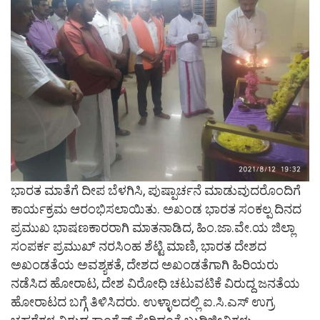
ಭಾರತ ಮಾತೆಗೆ ದೀಪ ಬೆಳಗಿಸಿ, ಪುಷ್ಪಾರ್ಚನೆ ಮಾಡುವುದರೊಂದಿಗೆ
ಕಾರ್ಯಕ್ರಮ ಆರಂಭಿಸಲಾಯಿತು. ಅಖಂಡ ಭಾರತ ಸಂಕಲ್ಪ ದಿನದ
ಪ್ರಮುಖ ಭಾಷಣಕಾರರಾಗಿ ಮಾತನಾಡಿದ, ಹಿಂ.ಜಾ.ವೇ.ಯ ಜಿಲ್ಲಾ
ಸಂಪರ್ಕ ಪ್ರಮುಖ್ ನರಸಿಂಹ ಶೆಟ್ಟಿ ಮಾಣಿ, ಭಾರತ ದೇಶದ
ಅಖಂಡತೆಯ ಅವಶ್ಯಕತೆ, ದೇಶದ ಅಖಂಡತೆಗಾಗಿ ಹಿರಿಯರು
ನಡೆಸಿದ ಹೋರಾಟ, ದೇಶ ವಿರೋಧಿ ಚಟುವಟಿಕೆ ವಿರುದ್ದ ಜನತೆಯ
ಹೋರಾಟದ ಬಗ್ಗೆ ತಿಳಿಸಿದರು. ಉಳ್ಳಾಲದಲ್ಲಿ ಐ.ಸಿ.ಎಸ್ ಉಗ್ರ