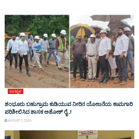
ಬಂಟ್ವಾಳ
ಶಂಭೂರು ಬಹುಗ್ರಾಮ ಕುಡಿಯುವ ನೀರಿನ ಯೋಜನೆಯ ಕಾಮಗಾರಿ
ಪರಿಶೀಲಿಸಿದ ಶಾಸಕ ಅಶೋಕ್ ರೈ..!
AUGUST 1, 2026