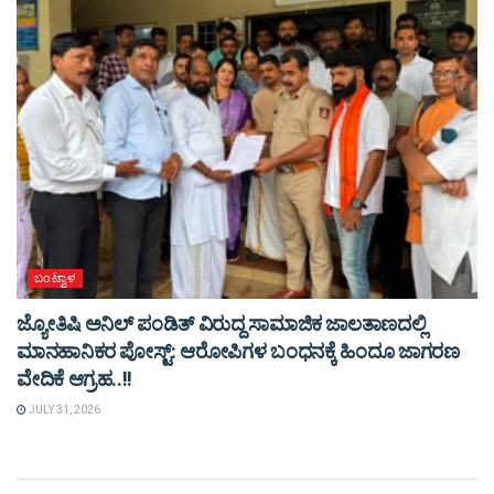
ಬಂಟ್ವಾಳ
ಜ್ಯೋತಿಷಿ ಅನಿಲ್ ಪಂಡಿತ್ ವಿರುದ್ದ ಸಾಮಾಜಿಕ ಜಾಲತಾಣದಲ್ಲಿ
ಮಾನಹಾನಿಕರ ಪೋಸ್ಟ್: ಆರೋಪಿಗಳ ಬಂಧನಕ್ಕೆ ಹಿಂದೂ ಜಾಗರಣ
ವೇದಿಕೆ ಆಗ್ರಹ..!!
JULY 31, 2026