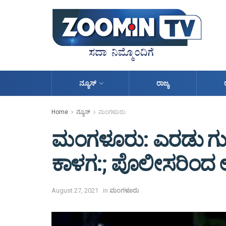
ನ್ಯೂಸ್
ರಾಜ್ಯ
Home
ನ್ಯೂಸ್
ಮಂಗಳೂರು
ಮಂಗಳೂರು: ಎರಡು ಗು
ಕಾಳಗ:; ಪೊಲೀಸರಿಂದ ಲ
August 27, 2021
in
ಮಂಗಳೂರು