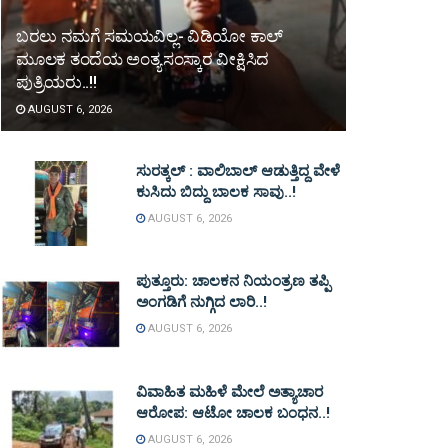
ಬರಲು ನಮಗೆ ಸಮಯವಿಲ್ಲ- ವಿಡಿಯೋ ಕಾಲ್
ಮೂಲಕ ತಂದೆಯ ಅಂತ್ಯಸಂಸ್ಕಾರ ವೀಕ್ಷಿಸಿದ
ಪುತ್ರಿಯರು..!!
AUGUST 6, 2026
ಸುರತ್ಕಲ್ : ವಾಲಿಬಾಲ್ ಆಡುತ್ತಿದ್ದ ವೇಳೆ
ಕುಸಿದು ಬಿದ್ದು ಬಾಲಕ ಸಾವು..!
AUGUST 6, 2026
ಪುತ್ತೂರು: ಚಾಲಕನ ನಿಯಂತ್ರಣ ತಪ್ಪಿ
ಅಂಗಡಿಗೆ ನುಗ್ಗಿದ ಲಾರಿ..!
AUGUST 6, 2026
ವಿವಾಹಿತ ಮಹಿಳೆ ಮೇಲೆ ಅತ್ಯಾಚಾರ
ಆರೋಪ: ಆಟೋ ಚಾಲಕ ಬಂಧನ..!
AUGUST 6, 2026