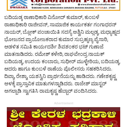
ಬದಿಯಡ್ಕ ಠಾಣಾಧಿಕಾರಿ ವಿನೋದ್ ಕುಮಾರ್, ಕುಂಬಳೆ
ಠಾಣಾಧಿಕಾರಿ ರಾಜೀವನ್, ಸಾಮಾಜಿಕ ಕಾರ್ಯಕರ್ತ ಗಂಗಾಧರನ್
ನಾಯರ್, ಬ್ಲೋಕ್ ಪಂಚಾಯಿತಿ ಸದಸ್ಯೆ ಅಶ್ವಿನಿ ಮಲ್ಲಡ್ಕ, ಮಧ್ಯಾಹ್ನದ
ಭೋಜನದ ಪ್ರಾಯೋಜಕರಾದ ಕುಮಾರ ಸುಬ್ರಹ್ಮಣ್ಯ ಪೈಸಾರಿ,
ಆಡಳಿತ ಸಮಿತಿ ಕಾರ್ಯದರ್ಶಿ ಶಿವಶಂಕರ ಭಟ್ ಗುಣಾಜೆ
ಮಾತನಾಡಿದರು. ರಮೇಶ್ ಕಳೇರಿ, ರಾಘವೇಂದ್ರ ನಾಯಕ್
ಬದಿಯಡ್ಕ, ಉದಯ ಕಂಬಾರು, ಸುಧೀರ್ ಮುಳ್ಳೇರಿಯ, ಬದಿಯಡ್ಕ,
ಆದರು ಹಾಗೂ ಕುಂಬಳೆ ಠಾಣೆಯ ಪೊಲೀಸರು ಸಹಕರಿಸಿದರು.
ದಿವ್ಯಾ, ರೇಶ್ಮಾ, ಯಶಸ್ವಿನಿ ಪ್ರಾರ್ಥನೆಯನ್ನು ಹಾಡಿದರು. ಗಣೇಶಕೃಷ್ಣ
ಅಳಕ್ಕೆ ಪ್ರಾಸ್ತಾವಿಕ ಮಾತುಗಳನ್ನಾಡಿದರು. ರಾಜೇಶ್ ಮಾಸ್ಟರ್
ಅಗಲ್ಪಾಡಿ ಸ್ವಾಗತಿಸಿ ರಾಮಕೃಷ್ಣ ಹೆಬ್ಬಾರ್ ವಂದಿಸಿದರು.
Advertisement