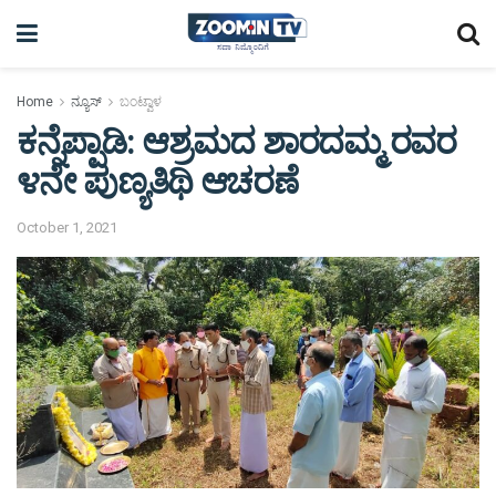
Home
ನ್ಯೂಸ್
ಬಂಟ್ವಾಳ
ಕನ್ನೆಪ್ಪಾಡಿ: ಆಶ್ರಮದ ಶಾರದಮ್ಮ ರವರ
೪ನೇ ಪುಣ್ಯತಿಥಿ ಆಚರಣೆ
October 1, 2021