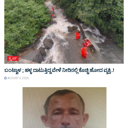
ಕ್ರೈಮ್
ಬಂಟ್ವಾಳ ; ಹಳ್ಳ ದಾಟುತ್ತಿದ್ದ ವೇಳೆ ನೀರಿನಲ್ಲಿ ಕೊಚ್ಚಿ ಹೋದ ವ್ಯಕ್ತಿ..!
AUGUST 3, 2026