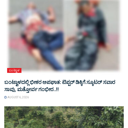
ಬಂಟ್ವಾಳ
ಬಂಟ್ವಾಳದಲ್ಲಿ ಭೀಕರ ಅಪಘಾತ: ಟಿಪ್ಪರ್ ಡಿಕ್ಕಿಗೆ ಸ್ಕೂಟರ್ ಸವಾರ
ಸಾವು, ಮತ್ತೋರ್ವ ಗಂಭೀರ..!!
AUGUST 6, 2026