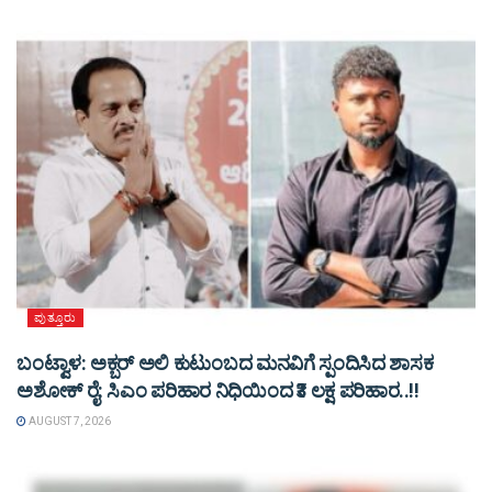
ಪುತ್ತೂರು
ಬಂಟ್ವಾಳ: ಅಕ್ಬರ್ ಅಲಿ ಕುಟುಂಬದ ಮನವಿಗೆ ಸ್ಪಂದಿಸಿದ ಶಾಸಕ
ಅಶೋಕ್ ರೈ: ಸಿಎಂ ಪರಿಹಾರ ನಿಧಿಯಿಂದ ₹3 ಲಕ್ಷ ಪರಿಹಾರ..!!
AUGUST 7, 2026