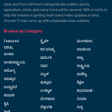
state and from different categories like politics, sports,
agriculture, crime, and many more will be covered. With a motto to
help the readers in getting fresh news/video updates in time,
Zoomin Tv has come up with a Kannada news website.
Browse by Category
Featured
ಕ್ರೈಮ್
ಮಂಗಳೂರು
VIRAL
ದಿನ ಭವಿಷ್ಯ
ರಾಜಕೀಯ
ಅಂಕಣ
ಧಾರ್ಮಿಕ
ರಾಜ್ಯ
ಅಂತಾರಾಷ್ಟ್ರೀಯ
ನಿಧನ
ರಾಷ್ಟ್ರೀಯ
ಆರೋಗ್ಯ
ನ್ಯೂಸ್
ವಾಣಿಜ್ಯ
ಆವಿಷ್ಕಾರ
ಪುತ್ತೂರು
ಶಿಕ್ಷಣ
ಉದ್ಘಾಟನೆ
ಬಂಟ್ವಾಳ
ಶುಭವಿವಾಹ :
ಕರಾವಳಿ
ಬೆಂಗಳೂರು
ಸಿನಿಮಾ
ಕೃಷಿ
ಬೆಳ್ತಂಗಡಿ
ಸುಳ್ಯ
ಕ್ರೀಡೆ