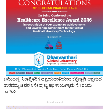
ಬದಿಯಡ್ಕ: ನಿರಾಶ್ರಿತರಿಗೆ ಆಶ್ರಯದಾತೆಯಾದ ಕನ್ನೆಪ್ಪಾಡಿ ಆಶ್ರಮದ
ಶಾರದಮ್ಮ ಅವರ ೪ನೇ ಪುಣ್ಯ ತಿಥಿ ಕಾರ್ಯಕ್ರಮ ಸೆ.1ರಂದು
ಜರಗಿತು.
Advertisement