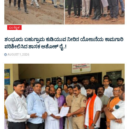
ಬಂಟ್ವಾಳ
ಶಂಭೂರು ಬಹುಗ್ರಾಮ ಕುಡಿಯುವ ನೀರಿನ ಯೋಜನೆಯ ಕಾಮಗಾರಿ
ಪರಿಶೀಲಿಸಿದ ಶಾಸಕ ಅಶೋಕ್ ರೈ..!
AUGUST 1, 2026