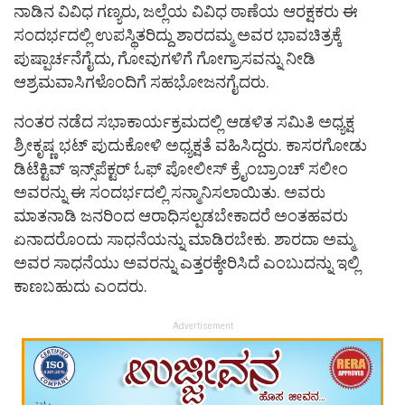
ನಾಡಿನ ವಿವಿಧ ಗಣ್ಯರು, ಜಲ್ಲೆಯ ವಿವಿಧ ಠಾಣೆಯ ಆರಕ್ಷಕರು ಈ
ಸಂದರ್ಭದಲ್ಲಿ ಉಪಸ್ಥಿತರಿದ್ದು ಶಾರದಮ್ಮ ಅವರ ಭಾವಚಿತ್ರಕ್ಕೆ
ಪುಷ್ಪಾರ್ಚನೆಗೈದು, ಗೋವುಗಳಿಗೆ ಗೋಗ್ರಾಸವನ್ನು ನೀಡಿ
ಆಶ್ರಮವಾಸಿಗಳೊಂದಿಗೆ ಸಹಭೋಜನಗೈದರು.
ನಂತರ ನಡೆದ ಸಭಾಕಾರ್ಯಕ್ರಮದಲ್ಲಿ ಆಡಳಿತ ಸಮಿತಿ ಅಧ್ಯಕ್ಷ
ಶ್ರೀಕೃಷ್ಣ ಭಟ್ ಪುದುಕೋಳಿ ಅಧ್ಯಕ್ಷತೆ ವಹಿಸಿದ್ದರು. ಕಾಸರಗೋಡು
ಡಿಟೆಕ್ಟಿವ್ ಇನ್ಸ್‌ಪೆಕ್ಟರ್ ಓಫ್ ಪೋಲೀಸ್ ಕ್ರೈಂಬ್ರಾಂಚ್ ಸಲೀಂ
ಅವರನ್ನು ಈ ಸಂದರ್ಭದಲ್ಲಿ ಸನ್ಮಾನಿಸಲಾಯಿತು. ಅವರು
ಮಾತನಾಡಿ ಜನರಿಂದ ಆರಾಧಿಸಲ್ಪಡಬೇಕಾದರೆ ಅಂತಹವರು
ಏನಾದರೊಂದು ಸಾಧನೆಯನ್ನು ಮಾಡಿರಬೇಕು. ಶಾರದಾ ಅಮ್ಮ
ಅವರ ಸಾಧನೆಯು ಅವರನ್ನು ಎತ್ತರಕ್ಕೇರಿಸಿದೆ ಎಂಬುದನ್ನು ಇಲ್ಲಿ
ಕಾಣಬಹುದು ಎಂದರು.
Advertisement