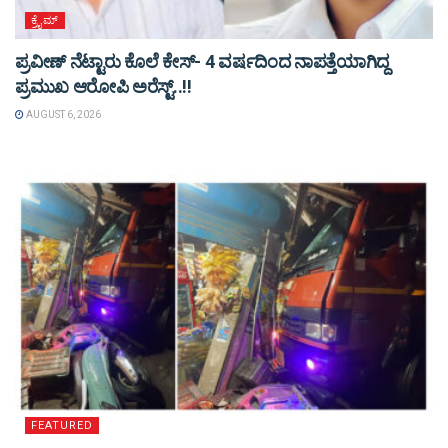
ಕ್ರೈಮ್
ಪ್ರವೀಣ್ ನೆಟ್ಟಾರು ಕೊಲೆ ಕೇಸ್‌- 4 ವರ್ಷದಿಂದ ನಾಪತ್ತೆಯಾಗಿದ್ದ
ಪ್ರಮುಖ ಆರೋಪಿ ಅರೆಸ್ಟ್‌..!!
AUGUST 6, 2026
FEATURED