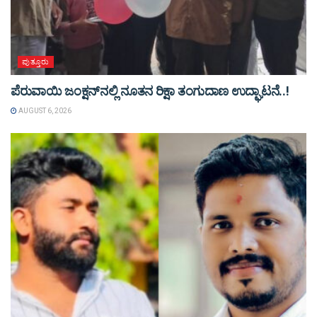
ಪುತ್ತೂರು
ಪೆರುವಾಯಿ ಜಂಕ್ಷನ್‌ನಲ್ಲಿ ನೂತನ ರಿಕ್ಷಾ ತಂಗುದಾಣ ಉದ್ಘಾಟನೆ..!
AUGUST 6, 2026