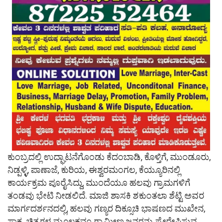
ಕುಂಬ್ರದಲ್ಲಿ ಉದ್ಘಾಟನೆಗೊಂಡು ಕೆದಂಬಾಡಿ, ಕೊಳ್ತಿಗೆ, ಮುಂಡೂರು,
ನಿಡ್ಪಳ್ಳಿ, ಪಾಣಾಜೆ, ಕುರಿಯ, ಈಶ್ವರಮಂಗಲ, ಕೆಯ್ಯೂರಿನಲ್ಲಿ
ಕಾರ್ಯಕ್ರಮ ಪೂರೈಸಿದ್ದು, ಮುಂದೆಯೂ ಹಲವು ಗ್ರಾಮಗಳಿಗೆ
ತಂಡವು ಭೇಟಿ ನೀಡಲಿದೆ. ಮಾಜಿ ಶಾಸಕಿ ಶಕುಂತಲಾ ಶೆಟ್ಟಿ ಅವರ
ಮಾರ್ಗದರ್ಶನದಲ್ಲಿ, ಹಲವು ಗಣ್ಯರ ದಿಕ್ಸೂಚಿ ಭಾಷಣದ ಮುಖೇನ,
ಸಾಕ್ಷ್ಯ ಚಿತ್ರಗಳ ಮೂಲಕವೂ ಗ್ರಾಮೀಣ ಜನರನ್ನು ಪ್ರೇರೇಪಿಸುವ