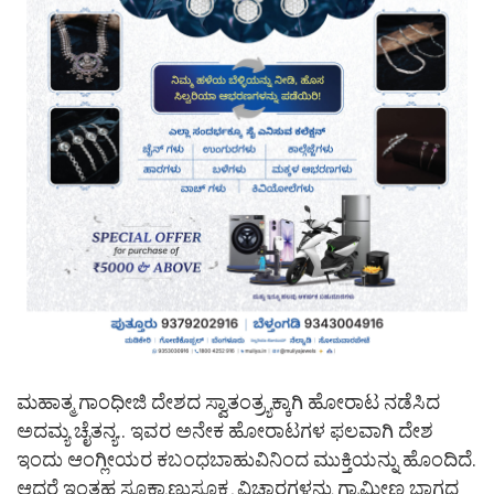
ಮಹಾತ್ಮ ಗಾಂಧೀಜಿ ದೇಶದ ಸ್ವಾತಂತ್ರ್ಯಕ್ಕಾಗಿ ಹೋರಾಟ ನಡೆಸಿದ
ಅದಮ್ಯ ಚೈತನ್ಯ.. ಇವರ ಅನೇಕ ಹೋರಾಟಗಳ ಫಲವಾಗಿ ದೇಶ
ಇಂದು ಆಂಗ್ಲೀಯರ ಕಬಂಧಬಾಹುವಿನಿಂದ ಮುಕ್ತಿಯನ್ನು ಹೊಂದಿದೆ.
ಆದರೆ ಇಂತಹ ಸೂಕ್ಷ್ಮಾಣುಸೂಕ್ಷ್ಮ ವಿಚಾರಗಳನ್ನು ಗ್ರಾಮೀಣ ಭಾಗದ