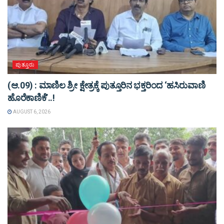
ಪುತ್ತೂರು
(ಆ.09) : ಮಾಣಿಲ ಶ್ರೀ ಕ್ಷೇತ್ರಕ್ಕೆ ಪುತ್ತೂರಿನ ಭಕ್ತರಿಂದ ‘ಹಸಿರುವಾಣಿ
ಹೊರೆಕಾಣಿಕೆ’..!
AUGUST 6, 2026