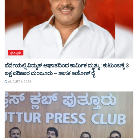
ಪುತ್ತೂರು
ಪೆರ್ನೆಯಲ್ಲಿ ವಿದ್ಯುತ್ ಆಘಾತದಿಂದ ಕಾರ್ಮಿಕ ಮೃತ್ಯು : ಕುಟುಂಬಕ್ಕೆ 3
ಲಕ್ಷ ಪರಿಹಾರ ಮಂಜೂರು – ಶಾಸಕ ಅಶೋಕ್ ರೈ
AUGUST 6, 2026