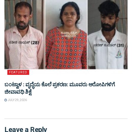
FEATURED
ಬಂಟ್ವಾಳ : ವೃದ್ಧೆಯ ಕೊಲೆ ಪ್ರಕರಣ: ಮೂವರು ಆರೋಪಿಗಳಿಗೆ
ಜೀವಾವಧಿ ಶಿಕ್ಷೆ
JULY 29, 2026
Leave a Reply