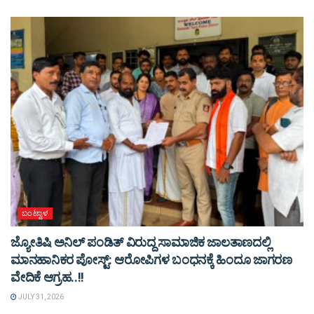
ಬಂಟ್ವಾಳ
ಜ್ಯೋತಿಷಿ ಅನಿಲ್ ಪಂಡಿತ್ ವಿರುದ್ದ ಸಾಮಾಜಿಕ ಜಾಲತಾಣದಲ್ಲಿ
ಮಾನಹಾನಿಕರ ಪೋಸ್ಟ್: ಆರೋಪಿಗಳ ಬಂಧನಕ್ಕೆ ಹಿಂದೂ ಜಾಗರಣ
ವೇದಿಕೆ ಆಗ್ರಹ..!!
JULY 31, 2026