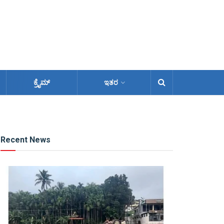
ಕ್ರೈಮ್
ಇತರ
Recent News