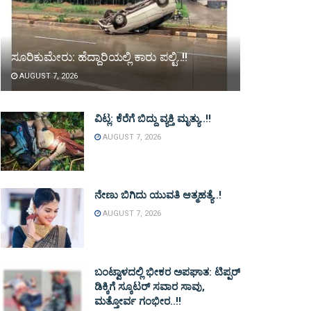
ಸೂರಿಕುಮೇರು: ಹೆದ್ದಾರಿಯಲ್ಲಿ ಕಾರು ಪಲ್ಟಿ..!!
AUGUST 7, 2026
ವಿಟ್ಲ: ಕೆರೆಗೆ ಬಿದ್ದು ವ್ಯಕ್ತಿ ಮೃತ್ಯು..!!
AUGUST 7, 2026
ನೇಣು ಬಿಗಿದು ಯುವತಿ ಆತ್ಮಹತ್ಯೆ..!
AUGUST 7, 2026
ಬಂಟ್ವಾಳದಲ್ಲಿ ಭೀಕರ ಅಪಘಾತ: ಟಿಪ್ಪರ್
ಡಿಕ್ಕಿಗೆ ಸ್ಕೂಟರ್ ಸವಾರ ಸಾವು,
ಮತ್ತೋರ್ವ ಗಂಭೀರ..!!