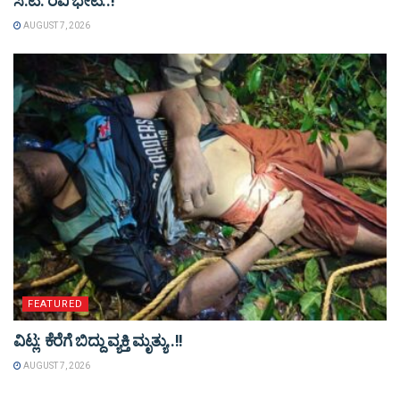
ಸಿ.ಟಿ. ರವಿ ಭೇಟಿ..!
AUGUST 7, 2026
FEATURED
ವಿಟ್ಲ: ಕೆರೆಗೆ ಬಿದ್ದು ವ್ಯಕ್ತಿ ಮೃತ್ಯು..!!
AUGUST 7, 2026