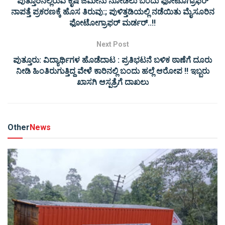
ಪುತ್ತೂರಿನಲ್ಲಿರುವ ಕೃಷಿ ಜಮೀನು ನೋಡಲು ಬಂದು ಫೋಟೊಗ್ರಾಫರ್
ನಾಪತ್ತೆ ಪ್ರಕರಣಕ್ಕೆ ಹೊಸ ತಿರುವು:; ಪುಳಿತ್ತಡಿಯಲ್ಲಿ ನಡೆಯಿತು ಮೈಸೂರಿನ
ಫೋಟೋಗ್ರಾಫರ್ ಮರ್ಡರ್..!!
Next Post
ಪುತ್ತೂರು: ವಿದ್ಯಾರ್ಥಿಗಳ ಹೊಡೆದಾಟ : ಪ್ರತಿಭಟನೆ ಬಳಿಕ ಠಾಣೆಗೆ ದೂರು
ನೀಡಿ ಹಿಂತಿರುಗುತ್ತಿದ್ದ ವೇಳೆ ಕಾರಿನಲ್ಲಿ ಬಂದು ಹಲ್ಲೆ ಆರೋಪ !! ಇಬ್ಬರು
ಖಾಸಗಿ ಆಸ್ಪತ್ರೆಗೆ ದಾಖಲು
Other
News