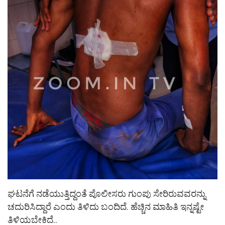
ಘಟನೆಗೆ ನಡೆಯುತ್ತಿದ್ದಂತೆ ಪೊಲೀಸರು ಗುಂಪು ಸೇರಿರುವವರನ್ನು
ಚದುರಿಸಿದ್ದಾರೆ ಎಂದು ತಿಳಿದು ಬಂದಿದೆ. ಹೆಚ್ಚಿನ ಮಾಹಿತಿ ಇನ್ನಷ್ಟೇ
ತಿಳಿಯಬೇಕಿದೆ..