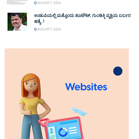
AUGUST 7, 2026
ಉಡುಪಿಯಲ್ಲಿ ಮತ್ತೊಂದು ಶೂಟೌಟ್‌; ಗುಂಡಿಕ್ಕಿ ವ್ಯಕ್ತಿಯ ಬರ್ಬರ
ಹತ್ಯೆ..!
AUGUST 7, 2026