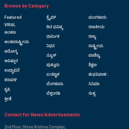
Browse by Category
Featured
ಕ್ರೈಮ್
ಮಂಗಳೂರು
VIRAL
ದಿನ ಭವಿಷ್ಯ
ರಾಜಕೀಯ
ಅಂಕಣ
ಧಾರ್ಮಿಕ
ರಾಜ್ಯ
ಅಂತಾರಾಷ್ಟ್ರೀಯ
ನಿಧನ
ರಾಷ್ಟ್ರೀಯ
ಆರೋಗ್ಯ
ನ್ಯೂಸ್
ವಾಣಿಜ್ಯ
ಆವಿಷ್ಕಾರ
ಪುತ್ತೂರು
ಶಿಕ್ಷಣ
ಉದ್ಘಾಟನೆ
ಬಂಟ್ವಾಳ
ಶುಭವಿವಾಹ :
ಕರಾವಳಿ
ಬೆಂಗಳೂರು
ಸಿನಿಮಾ
ಕೃಷಿ
ಬೆಳ್ತಂಗಡಿ
ಸುಳ್ಯ
ಕ್ರೀಡೆ
Contact for News/Advertisements
2nd Floor, Shree Krishna Complex,