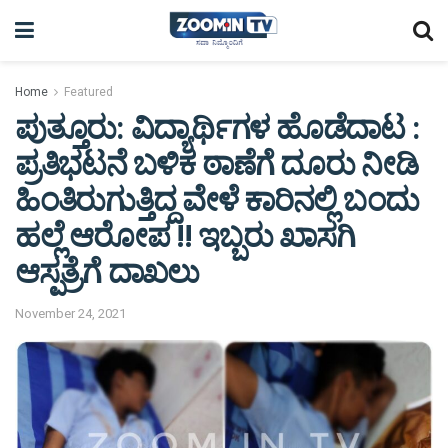
Home
Featured
ಪುತ್ತೂರು: ವಿದ್ಯಾರ್ಥಿಗಳ ಹೊಡೆದಾಟ :
ಪ್ರತಿಭಟನೆ ಬಳಿಕ ಠಾಣೆಗೆ ದೂರು ನೀಡಿ
ಹಿಂತಿರುಗುತ್ತಿದ್ದ ವೇಳೆ ಕಾರಿನಲ್ಲಿ ಬಂದು
ಹಲ್ಲೆ ಆರೋಪ !! ಇಬ್ಬರು ಖಾಸಗಿ
ಆಸ್ಪತ್ರೆಗೆ ದಾಖಲು
November 24, 2021