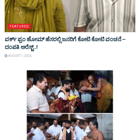
FEATURED
ವರ್ಕ್ ಫ್ರಂ ಹೋಮ್ ಹೆಸರಲ್ಲಿ ಜನರಿಗೆ ಕೋಟಿ ಕೋಟಿ ವಂಚನೆ –
ದಂಪತಿ ಅರೆಸ್ಟ್..!
AUGUST 7, 2026