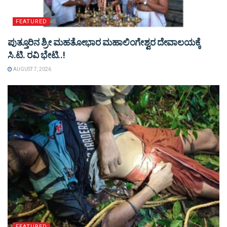
FEATURED
ಪುತ್ತೂರಿನ ಶ್ರೀ ಮಹತೋಭಾರ ಮಹಾಲಿಂಗೇಶ್ವರ ದೇವಾಲಯಕ್ಕೆ
ಸಿ.ಟಿ. ರವಿ ಭೇಟಿ..!
AUGUST 7, 2026
FEATURED