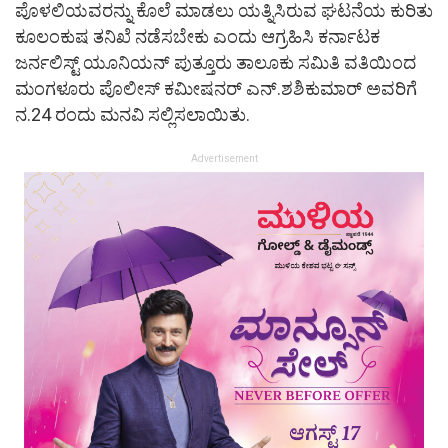
ಪೊಳಲಿಯವರನ್ನು ಕೊಲೆ ಮಾಡಲು ಯತ್ನಿಸಿರುವ ಘಟನೆಯ ಕುರಿತು
ಕೂಲಂಕುಷ ತನಿಖೆ ನಡೆಸಬೇಕು ಎಂದು ಆಗ್ರಹಿಸಿ ಕರ್ನಾಟಕ
ಜರ್ನಲಿಸ್ಟ್ ಯೂನಿಯನ್ ಪುತ್ತೂರು ತಾಲೂಕು ಸಮಿತಿ ವತಿಯಿಂದ
ಮಂಗಳೂರು ಪೊಲೀಸ್ ಕಮೀಷನರ್ ಎನ್.‌ಶಶಿಕುಮಾರ್ ಅವರಿಗೆ
ನ.24 ರಂದು ಮನವಿ ಸಲ್ಲಿಸಲಾಯಿತು.‌
Advertisement