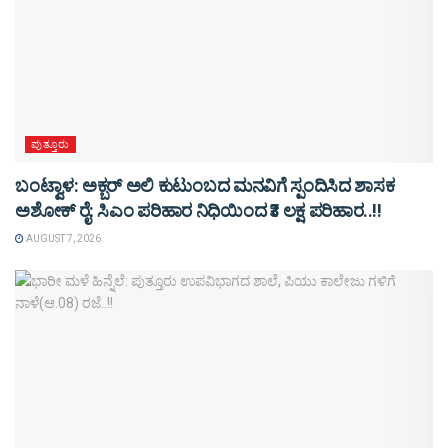
ಪುತ್ತೂರು
ಬಂಟ್ವಾಳ: ಅಕ್ಬರ್ ಅಲಿ ಕುಟುಂಬದ ಮನವಿಗೆ ಸ್ಪಂದಿಸಿದ ಶಾಸಕ
ಅಶೋಕ್ ರೈ: ಸಿಎಂ ಪರಿಹಾರ ನಿಧಿಯಿಂದ ₹3 ಲಕ್ಷ ಪರಿಹಾರ..!!
AUGUST 7, 2026