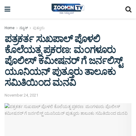
Home
ನ್ಯೂಸ್
ಪುತ್ತೂರು
ಪತ್ರಕರ್ತ ಸುಖಪಾಲ್ ಪೊಳಲಿ
ಕೊಲೆಯತ್ನ ಪ್ರಕರಣ: ಮಂಗಳೂರು
ಪೊಲೀಸ್ ಕಮೀಷನರ್ ಗೆ ಜರ್ನಲಿಸ್ಟ್
ಯೂನಿಯನ್ ಪುತ್ತೂರು ತಾಲೂಕು
ಸಮಿತಿಯಿಂದ ಮನವಿ
November 24, 2021