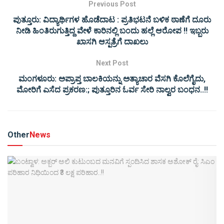
Previous Post
ಪುತ್ತೂರು: ವಿದ್ಯಾರ್ಥಿಗಳ ಹೊಡೆದಾಟ : ಪ್ರತಿಭಟನೆ ಬಳಿಕ ಠಾಣೆಗೆ ದೂರು
ನೀಡಿ ಹಿಂತಿರುಗುತ್ತಿದ್ದ ವೇಳೆ ಕಾರಿನಲ್ಲಿ ಬಂದು ಹಲ್ಲೆ ಆರೋಪ !! ಇಬ್ಬರು
ಖಾಸಗಿ ಆಸ್ಪತ್ರೆಗೆ ದಾಖಲು
Next Post
ಮಂಗಳೂರು: ಅಪ್ರಾಪ್ತ ಬಾಲಕಿಯನ್ನು ಅತ್ಯಾಚಾರ ವೆಸಗಿ ಕೊಲೆಗೈದು,
ಮೋರಿಗೆ ಎಸೆದ ಪ್ರಕರಣ:; ಪುತ್ತೂರಿನ ಓರ್ವ ಸೇರಿ ನಾಲ್ವರ ಬಂಧನ..!!
Other
News