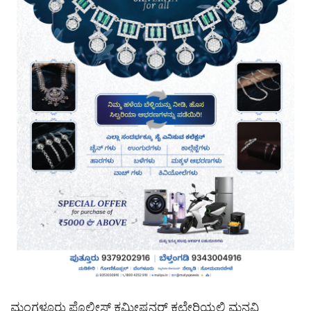
ಮಂಗಳೂರು ಪೊಲೀಸ್ ಕಮೀಷನರ್ ಕಛೇರಿಯಲ್ಲಿ ಮನವಿ