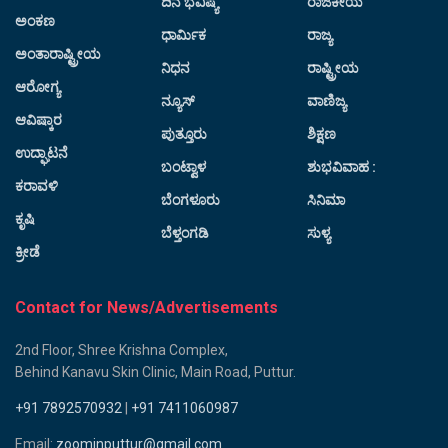
ದಿನ ಭವಿಷ್ಯ
ರಾಜಕೀಯ
ಅಂಕಣ
ಧಾರ್ಮಿಕ
ರಾಜ್ಯ
ಅಂತಾರಾಷ್ಟ್ರೀಯ
ನಿಧನ
ರಾಷ್ಟ್ರೀಯ
ಆರೋಗ್ಯ
ನ್ಯೂಸ್
ವಾಣಿಜ್ಯ
ಆವಿಷ್ಕಾರ
ಪುತ್ತೂರು
ಶಿಕ್ಷಣ
ಉದ್ಘಾಟನೆ
ಬಂಟ್ವಾಳ
ಶುಭವಿವಾಹ :
ಕರಾವಳಿ
ಬೆಂಗಳೂರು
ಸಿನಿಮಾ
ಕೃಷಿ
ಬೆಳ್ತಂಗಡಿ
ಸುಳ್ಯ
ಕ್ರೀಡೆ
Contact for News/Advertisements
2nd Floor, Shree Krishna Complex,
Behind Kanavu Skin Clinic, Main Road, Puttur.
+91 7892570932
|
+91 7411060987
Email:
zoominputtur@gmail.com