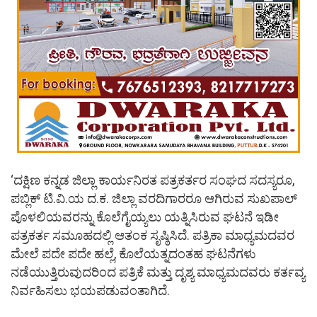
‘ದಕ್ಷಿಣ ಕನ್ನಡ ಜಿಲ್ಲಾ ಕಾರ್ಯನಿರತ ಪತ್ರಕರ್ತರ ಸಂಘದ ಸದಸ್ಯರೂ,
ಪಬ್ಲಿಕ್ ಟಿ.ವಿ.ಯ ದ.ಕ. ಜಿಲ್ಲಾ ವರದಿಗಾರರೂ ಆಗಿರುವ ಸುಖಪಾಲ್
ಪೊಳಲಿಯವರನ್ನು ಕೊಲೆಗೈಯ್ಯಲು ಯತ್ನಿಸಿರುವ ಘಟನೆ ಇಡೀ
ಪತ್ರಕರ್ತ ಸಮೂಹದಲ್ಲಿ ಆತಂಕ ಸೃಷ್ಠಿಸಿದೆ. ಪತ್ರಿಕಾ ಮಾಧ್ಯಮದವರ
ಮೇಲೆ ಪದೇ ಪದೇ ಹಲ್ಲೆ, ಕೊಲೆಯತ್ನದಂತಹ ಘಟನೆಗಳು
ನಡೆಯುತ್ತಿರುವುದರಿಂದ ಪತ್ರಿಕೆ ಮತ್ತು ದೃಶ್ಯ ಮಾಧ್ಯಮದವರು ಕರ್ತವ್ಯ
ನಿರ್ವಹಿಸಲು ಭಯಪಡುವಂತಾಗಿದೆ.