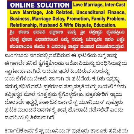
ಮಂಗಳೂರು ನಗರದಲ್ಲಿ ನಡೆದಿರುವ ಈ ಘಟನೆಯ ಬಗ್ಗೆ ತಾವು
ಈಗಾಗಲೇ ತನಿಖೆ ಕೈಗೆತ್ತಿಕೊಂಡು ಆರೋಪಿಯನ್ನು ಬಂಧಿಸಿರುವುದು
ಸ್ವಾಗತಾರ್ಹವಾಗಿದೆ. ಆದರೂ ಇದರ ಹಿಂದಿರುವ ಸಂಚನ್ನು
ಬಯಲಿಗೆಳೆಯಬೇಕಿದೆ. ಹಾಗಾಗಿ ಈ ಘಟನೆಯ ಕುರಿತು ಇನ್ನಷ್ಟು
ಸಮಗ್ರ ತನಿಖೆ ನಡೆಸಿ ಪ್ರಕರಣದ ಸತ್ಯಾಸತ್ಯತೆಯನ್ನು ಬಯಲಿಗೆಳೆದು
ತಪ್ಪಿತಸ್ಥರ ಮೇಲೆ ಸೂಕ್ತ ಕ್ರಮ ಕೈಗೊಳ್ಳಬೇಕು. ಪತ್ರಕರ್ತರಿಗೆ ನ್ಯಾಯ
ದೊರಕದೇ ಇದ್ದಲ್ಲಿ ಕರ್ನಾಟಕ ಜರ್ನಲಿಸ್ಟ್ ಯೂನಿಯನ್ ಪುತ್ತೂರು
ಘಟಕ ಮುಂದಿನ ದಿನಗಳಲ್ಲಿ ತೀವ್ರ ಹೋರಾಟ ನಡೆಸಲಿದೆ’ ಎಂದು
ಮನವಿಯಲ್ಲಿ ತಿಳಿಸಲಾಗಿದೆ.
ಕರ್ನಾಟಕ ಜರ್ನಲಿಸ್ಟ್ ಯೂನಿಯನ್ ಪುತ್ತೂರು ತಾಲೂಕು ಸಮಿತಿಯ