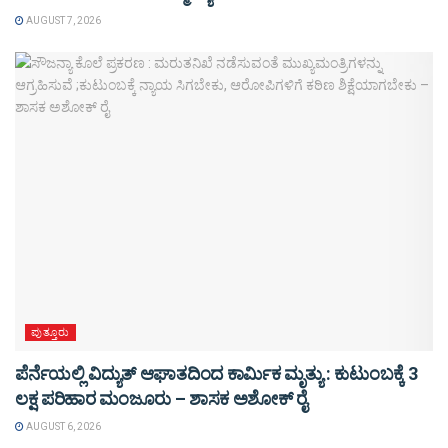
AUGUST 7, 2026
ಪುತ್ತೂರು
ಪೆರ್ನೆಯಲ್ಲಿ ವಿದ್ಯುತ್ ಆಘಾತದಿಂದ ಕಾರ್ಮಿಕ ಮೃತ್ಯು : ಕುಟುಂಬಕ್ಕೆ 3
ಲಕ್ಷ ಪರಿಹಾರ ಮಂಜೂರು – ಶಾಸಕ ಅಶೋಕ್ ರೈ
AUGUST 6, 2026