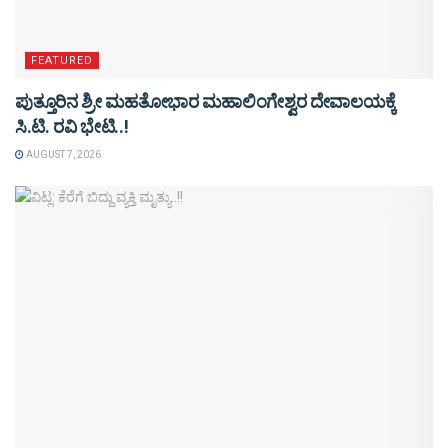
FEATURED
ಪುತ್ತೂರಿನ ಶ್ರೀ ಮಹತೋಭಾರ ಮಹಾಲಿಂಗೇಶ್ವರ ದೇವಾಲಯಕ್ಕೆ
ಸಿ.ಟಿ. ರವಿ ಭೇಟಿ..!
AUGUST 7, 2026