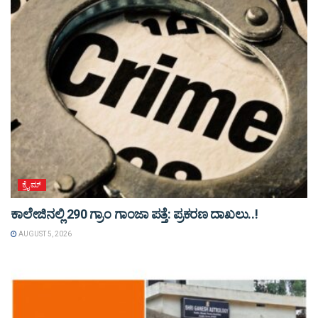
ಕ್ರೈಮ್
ಕಾಲೇಜಿನಲ್ಲಿ 290 ಗ್ರಾಂ ಗಾಂಜಾ ಪತ್ತೆ: ಪ್ರಕರಣ ದಾಖಲು..!
AUGUST 5, 2026