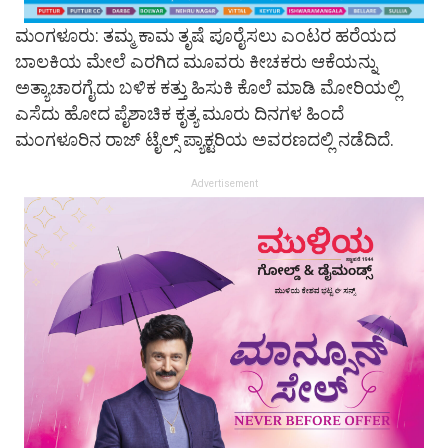
ಮಂಗಳೂರು: ತಮ್ಮ ಕಾಮ ತೃಷೆ ಪೂರೈಸಲು ಎಂಟರ ಹರೆಯದ
ಬಾಲಕಿಯ ಮೇಲೆ ಎರಗಿದ ಮೂವರು ಕೀಚಕರು ಆಕೆಯನ್ನು
ಅತ್ಯಾಚಾರಗೈದು ಬಳಿಕ ಕತ್ತು ಹಿಸುಕಿ ಕೊಲೆ ಮಾಡಿ ಮೋರಿಯಲ್ಲಿ
ಎಸೆದು ಹೋದ ಪೈಶಾಚಿಕ ಕೃತ್ಯ ಮೂರು ದಿನಗಳ ಹಿಂದೆ
ಮಂಗಳೂರಿನ ರಾಜ್‌ ಟೈಲ್ಸ್‌ ಪ್ಯಾಕ್ಟರಿಯ ಅವರಣದಲ್ಲಿ ನಡೆದಿದೆ.
Advertisement