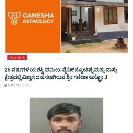
ಮಂಗಳೂರು
25 ವರ್ಷಗಳ ಯಶಸ್ವಿ ಪಯಣ: ವೈದಿಕ ಜ್ಯೋತಿಷ್ಯ ಮತ್ತು ವಾಸ್ತು
ಕ್ಷೇತ್ರದಲ್ಲಿ ವಿಶ್ವಾಸದ ಹೆಸರಾಗಿರುವ ಶ್ರೀ ಗಣೇಶಾ ಆಸ್ಟ್ರೋ..!
AUGUST 4, 2026