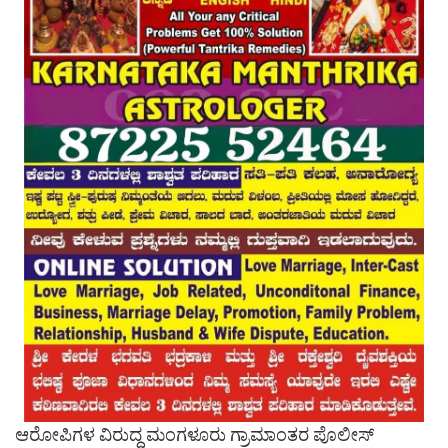
ಆರೋಪಿಗಳ ವಿರುದ್ದ ಮಂಗಳೂರು ಗ್ರಾಮಾಂತರ ಪೊಲೀಸ್