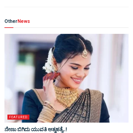
Other
News
FEATURED
ನೇಣು ಬಿಗಿದು ಯುವತಿ ಆತ್ಮಹತ್ಯೆ..!