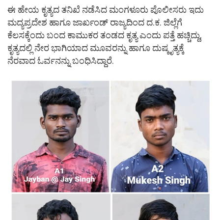
ಈ ಹೇಯ ಕೃತ್ಯದ ತನಿಖೆ ನಡೆಸಿದ ಮಂಗಳೂರು ಪೊಲೀಸರು ಇದು
ಮದ್ಯಪ್ರದೇಶ ಹಾಗೂ ಜಾರ್ಖಂಡ್‌ ರಾಜ್ಯದಿಂದ ದ.ಕ. ಜಿಲ್ಲೆಗೆ
ಕೆಲಸಕ್ಕೆಂದು ಬಂದ ಕಾಮುಕರ ತಂಡದ ಕೃತ್ಯ ಎಂದು ಪತ್ತೆ ಹಚ್ಚಿದ್ದು,
ಕೃತ್ಯದಲ್ಲಿ ನೇರ ಭಾಗಿಯಾದ ಮೂವರನ್ನು ಹಾಗೂ ದುಷ್ಕೃತ್ಯಕ್ಕೆ
ನೆರವಾದ ಓರ್ವನನ್ನು ಬಂಧಿಸಿದ್ದಾರೆ.