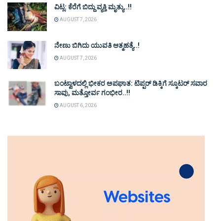
ವಿಟ್ಲ: ಕೆರೆಗೆ ಬಿದ್ದು ವ್ಯಕ್ತಿ ಮೃತ್ಯು..!!
AUGUST 7, 2026
ನೇಣು ಬಿಗಿದು ಯುವತಿ ಆತ್ಮಹತ್ಯೆ..!
AUGUST 7, 2026
ಬಂಟ್ವಾಳದಲ್ಲಿ ಭೀಕರ ಅಪಘಾತ: ಟಿಪ್ಪರ್ ಡಿಕ್ಕಿಗೆ ಸ್ಕೂಟರ್ ಸವಾರ
ಸಾವು, ಮತ್ತೋರ್ವ ಗಂಭೀರ..!!
AUGUST 6, 2026