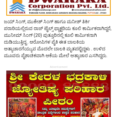
ಜಯ್ ಸಿಂಗ್, ಮುಕೇಶ್ ಸಿಂಗ್ ಹಾಗೂ ಮನೀಶ್ ತಿರ್ಕಿ
ಪರಾರಿಯಲ್ಲಿರುವ ರಾಜ್‌ ಟೈಲ್ಸ್ ಫ್ಯಾಕ್ಟರಿಯ ಕೂಲಿ ಕಾರ್ಮಿಕರಾಗಿದ್ದರೆ,
ಮುನೀಮ್ ಸಿಂಗ್ (20) ಪುತ್ತೂರಿನಲ್ಲಿ ಕೂಲಿ ಕಾರ್ಮಿಕನಾಗಿ
ದುಡಿಯುತ್ತಿದ್ದ . ಆರೋಪಿಗಳ ಪೈಕಿ ಈತ ಬಾಲಕಿಯ
ಅತ್ಯಾಚಾರಗೆಯ್ಯುವ ಮೊದಲೇ ಬಾಲಕಿ ಮೃತಪಟ್ಟಿದ್ದಳು . ಉಳಿದ
ಮೂವರು ಪೈಶಾಚಿಕವಾಗಿ ಆಕೆಯ ಮೇಲೆ ಅತ್ಯಾಚಾರ ಎಸಗಿದ್ದರು.
Advertisement