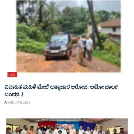
ಸುಳ್ಯ
ವಿವಾಹಿತ ಮಹಿಳೆ ಮೇಲೆ ಅತ್ಯಾಚಾರ ಆರೋಪ: ಆಟೋ ಚಾಲಕ
ಬಂಧನ..!
AUGUST 6, 2026