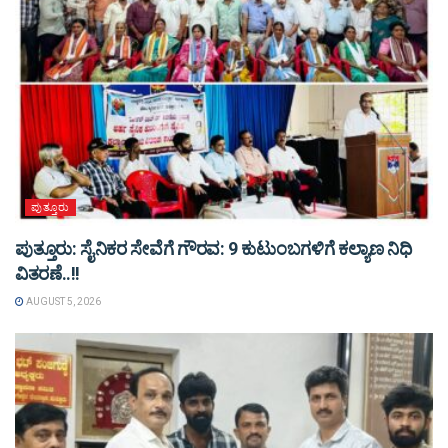
ಪುತ್ತೂರು
ಪುತ್ತೂರು: ಸೈನಿಕರ ಸೇವೆಗೆ ಗೌರವ: 9 ಕುಟುಂಬಗಳಿಗೆ ಕಲ್ಯಾಣ ನಿಧಿ
ವಿತರಣೆ..!!
AUGUST 5, 2026