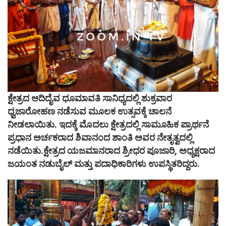
ಕ್ಷೇತ್ರದ ಆದಿ‌ದೈವ‌ ಧೂಮಾವತಿ ಸಾನಿಧ್ಯದಲ್ಲಿ ಶುಕ್ರವಾರ
ಧ್ವಜಾರೋಹಣ ನಡೆಸುವ ಮೂಲಕ ಉತ್ಸವಕ್ಕೆ ಚಾಲನೆ
ನೀಡಲಾಯಿತು. ಇದಕ್ಕೆ ಮೊದಲು ಕ್ಷೇತ್ರದಲ್ಲಿ ಸಾಮೂಹಿಕ ಪ್ರಾರ್ಥನೆ
ಪ್ರಧಾನ ಅರ್ಚಕರಾದ ಶಿವಾನಂದ ಶಾಂತಿ ಅವರ ನೇತೃತ್ವದಲ್ಲಿ
ನಡೆಯಿತು.ಕ್ಷೇತ್ರದ ಯಜಮಾನರಾದ ಶ್ರೀಧರ ಪೂಜಾರಿ, ಅಧ್ಯಕ್ಷರಾದ
ಜಯಂತ ನಡುಬೈಲ್ ಮತ್ತು ಪದಾಧಿಕಾರಿಗಳು ಉಪಸ್ಥಿತರಿದ್ದರು.