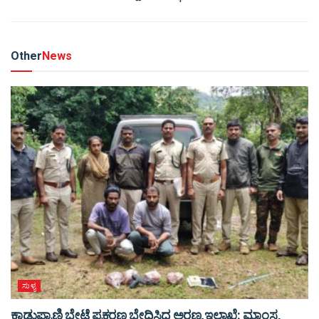
Other
News
ಸುಳ್ಯ
ಕಾಡುಪ್ರಾಣಿ ಬೇಟೆ ಪ್ರಕರಣ ಭೇದಿಸಿದ ಅರಣ್ಯ ಇಲಾಖೆ: ಮಾಂಸ,