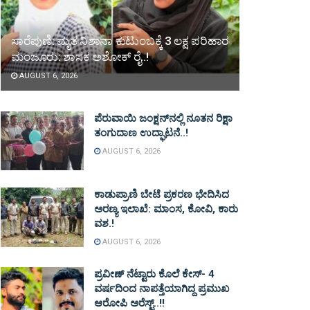
ಸಾರೆಪುಣಿ: ಮೃತ ನಿಶಾನಾ ಕುಟುಂಬಕ್ಕೆ 3 ಲಕ್ಷ ಪರಿಹಾರ
ಮಂಜೂರು: ಶಾಸಕ ಅಶೋಕ್ ರೈ..!
AUGUST 6, 2026
ಪೆರುವಾಯಿ ಜಂಕ್ಷನ್‌ನಲ್ಲಿ ನೂತನ ರಿಕ್ಷಾ
ತಂಗುದಾಣ ಉದ್ಘಾಟನೆ..!
AUGUST 6, 2026
ಕಾಡುಪ್ರಾಣಿ ಬೇಟೆ ಪ್ರಕರಣ ಭೇದಿಸಿದ
ಅರಣ್ಯ ಇಲಾಖೆ: ಮಾಂಸ, ಕೋವಿ, ಕಾರು
ವಶ.!
AUGUST 6, 2026
ಪ್ರವೀಣ್ ನೆಟ್ಟಾರು ಕೊಲೆ ಕೇಸ್‌- 4
ವರ್ಷದಿಂದ ನಾಪತ್ತೆಯಾಗಿದ್ದ ಪ್ರಮುಖ
ಆರೋಪಿ ಅರೆಸ್ಟ್‌..!!