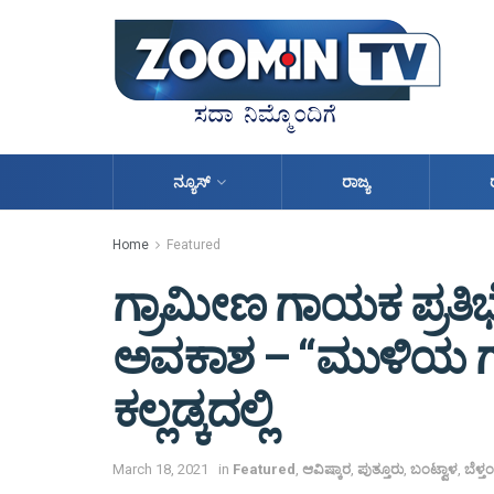
ನ್ಯೂಸ್
ರಾಜ್ಯ
Home
Featured
ಗ್ರಾಮೀಣ ಗಾಯಕ ಪ್ರ
ಅವಕಾಶ – “ಮುಳಿಯ ಗ
ಕಲ್ಲಡ್ಕದಲ್ಲಿ
March 18, 2021
in
Featured
,
ಆವಿಷ್ಕಾರ
,
ಪುತ್ತೂರು
,
ಬಂಟ್ವಾಳ
,
ಬೆಳ್ತ