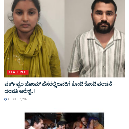
FEATURED
ವರ್ಕ್ ಫ್ರಂ ಹೋಮ್ ಹೆಸರಲ್ಲಿ ಜನರಿಗೆ ಕೋಟಿ ಕೋಟಿ ವಂಚನೆ –
ದಂಪತಿ ಅರೆಸ್ಟ್..!
AUGUST 7, 2026