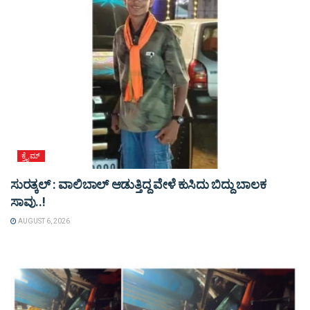
ಕ್ರೈಮ್
ಸುರತ್ಕಲ್ : ವಾಲಿಬಾಲ್ ಆಡುತ್ತಿದ್ದ ವೇಳೆ ಕುಸಿದು ಬಿದ್ದು ಬಾಲಕ
ಸಾವು..!
AUGUST 6, 2026