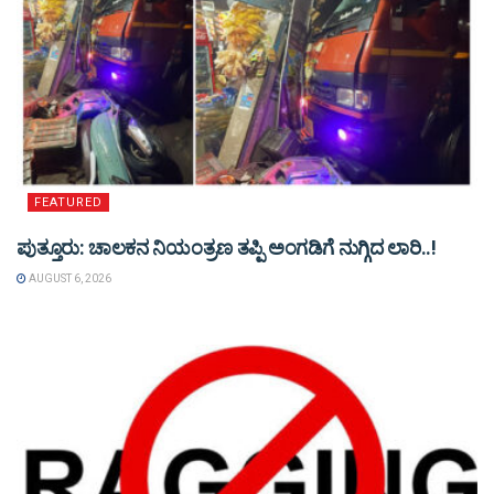
FEATURED
ಪುತ್ತೂರು: ಚಾಲಕನ ನಿಯಂತ್ರಣ ತಪ್ಪಿ ಅಂಗಡಿಗೆ ನುಗ್ಗಿದ ಲಾರಿ..!
AUGUST 6, 2026