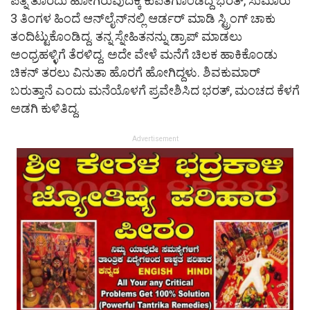
ಪತ್ನಿ ತೊರೆದು ಹೋಗಿರುವುದಕ್ಕೆ ಕುಪಿತಗೊಂಡಿದ್ದ ಭರತ್‌, ಸುಮಾರು
3 ತಿಂಗಳ ಹಿಂದೆ ಆನ್‌ಲೈನ್‌ನಲ್ಲಿ ಆರ್ಡರ್‌ ಮಾಡಿ ಸ್ಟ್ರಿಂಗ್‌ ಚಾಕು
ತಂದಿಟ್ಟುಕೊಂಡಿದ್ದ. ತನ್ನ ಸ್ನೇಹಿತನನ್ನು ಡ್ರಾಪ್‌ ಮಾಡಲು
ಅಂಧ್ರಹಳ್ಳಿಗೆ ತೆರಳಿದ್ದ. ಅದೇ ವೇಳೆ ಮನೆಗೆ ಚಿಲಕ ಹಾಕಿಕೊಂಡು
ಚಿಕನ್‌ ತರಲು ವಿನುತಾ ಹೊರಗೆ ಹೋಗಿದ್ದಳು. ಶಿವಕುಮಾರ್‌
ಬರುತ್ತಾನೆ ಎಂದು ಮನೆಯೊಳಗೆ ಪ್ರವೇಶಿಸಿದ ಭರತ್‌, ಮಂಚದ ಕೆಳಗೆ
ಅಡಗಿ ಕುಳಿತಿದ್ದ.
Advertisement