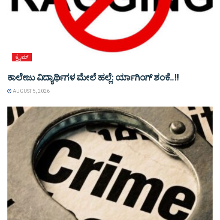
ಕ್ರೈಮ್
ಕಾಲೇಜು ವಿದ್ಯಾರ್ಥಿಗಳ ಮೇಲೆ ಹಲ್ಲೆ: ರ್ಯಾಗಿಂಗ್ ಶಂಕೆ..!!
AUGUST 5, 2026