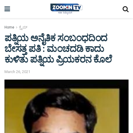
Home
ಕ್ರೈಮ್
ಪತ್ನಿಯ ಅನೈತಿಕ ಸಂಬಂಧದಿಂದ
ಬೇಸತ್ತ ಪತಿ : ಮಂಚದಡಿ ಕಾದು
ಕುಳಿತು ಪತ್ನಿಯ ಪ್ರಿಯಕರನ ಕೊಲೆ
March 26, 2021