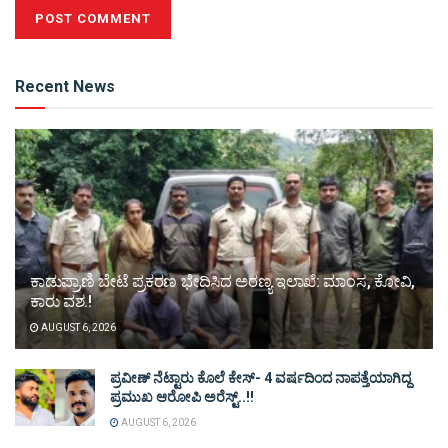
Alternative:
Recent News
ಕಾಡುಪ್ರಾಣಿ ಬೇಟೆ ಪ್ರಕರಣ ಭೇದಿಸಿದ ಅರಣ್ಯ ಇಲಾಖೆ: ಮಾಂಸ, ಕೋವಿ,
ಕಾರು ವಶ.!
AUGUST 6, 2026
ಪ್ರವೀಣ್ ನೆಟ್ಟಾರು ಕೊಲೆ ಕೇಸ್‌- 4 ವರ್ಷದಿಂದ ನಾಪತ್ತೆಯಾಗಿದ್ದ
ಪ್ರಮುಖ ಆರೋಪಿ ಅರೆಸ್ಟ್‌..!!
AUGUST 6, 2026