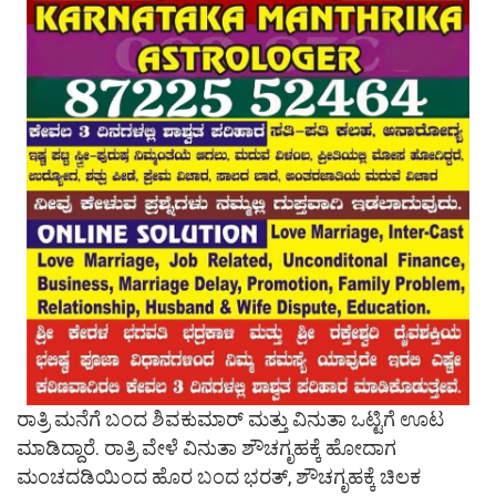
ರಾತ್ರಿ ಮನೆಗೆ ಬಂದ ಶಿವಕುಮಾರ್‌ ಮತ್ತು ವಿನುತಾ ಒಟ್ಟಿಗೆ ಊಟ
ಮಾಡಿದ್ದಾರೆ. ರಾತ್ರಿ ವೇಳೆ ವಿನುತಾ ಶೌಚಗೃಹಕ್ಕೆ ಹೋದಾಗ
ಮಂಚದಡಿಯಿಂದ ಹೊರ ಬಂದ ಭರತ್‌, ಶೌಚಗೃಹಕ್ಕೆ ಚಿಲಕ