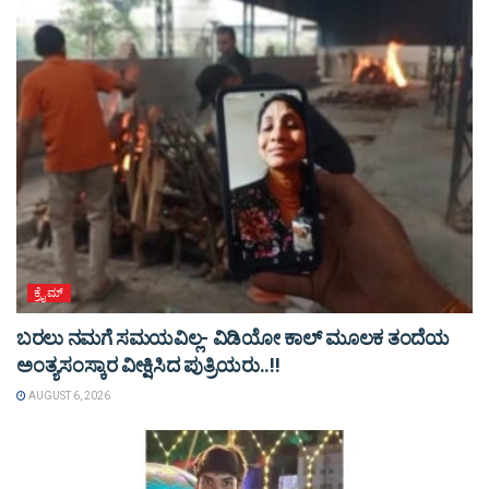
ಕ್ರೈಮ್
ಬರಲು ನಮಗೆ ಸಮಯವಿಲ್ಲ- ವಿಡಿಯೋ ಕಾಲ್ ಮೂಲಕ ತಂದೆಯ
ಅಂತ್ಯಸಂಸ್ಕಾರ ವೀಕ್ಷಿಸಿದ ಪುತ್ರಿಯರು..!!
AUGUST 6, 2026