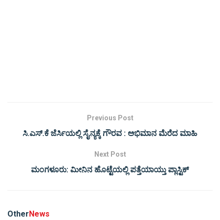
Previous Post
ಸಿ.ಎಸ್.ಕೆ ಜೆರ್ಸಿಯಲ್ಲಿ ಸೈನ್ಯಕ್ಕೆ ಗೌರವ : ಅಭಿಮಾನ ಮೆರೆದ ಮಾಹಿ
Next Post
ಮಂಗಳೂರು: ಮೀನಿನ ಹೊಟ್ಟೆಯಲ್ಲಿ ಪತ್ತೆಯಾಯ್ತು ಪ್ಲಾಸ್ಟಿಕ್
Other
News