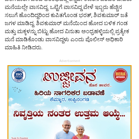
ಮನೆಯಲ್ಲೇ ವಾಸವಿದ್ದ. ಒಟ್ಟಿಗೆ ವಾಸವಿದ್ದ ವೇಳೆ ಇಬ್ಬರು ಹೆಚ್ಚಿನ
ಸಲುಗೆ ಹೊಂದಿದ್ದರಿಂದ ಕುಪಿತಗೊಂಡ ಭರತ್‌, ಶಿವಕುಮಾರ್‌ ಜತೆ
ಜಗಳ ಮಾಡಿದ್ದ. ಶಿವಕುಮಾರ್‌ ಮನೆಯಿಂದ ಹೋದ ಬಳಿಕ ಗಂಡ
ಮತ್ತು ಮಕ್ಕಳನ್ನು ಬಿಟ್ಟು ಹೋದ ವಿನುತಾ ಅಂಧ್ರಹಳ್ಳಿಯಲ್ಲಿ ಪ್ರತ್ಯೇಕ
ಮನೆ ಮಾಡಿಕೊಂಡು ವಾಸವಿದ್ದಳು ಎಂದು ಪೊಲೀಸ್‌ ಅಧಿಕಾರಿ
ಮಾಹಿತಿ ನೀಡಿದರು.
Advertisement