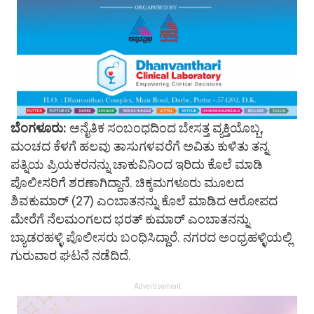
ಬೆಂಗಳೂರು:
ಅನೈತಿಕ ಸಂಬಂಧದಿಂದ ಬೇಸತ್ತ ವ್ಯಕ್ತಿಯೊಬ್ಬ,
ಮಂಚದ ಕೆಳಗೆ ಹಲವು ತಾಸುಗಳವರೆಗೆ ಅವಿತು ಕುಳಿತು ತನ್ನ
ಪತ್ನಿಯ ಪ್ರಿಯಕರನನ್ನು ಚಾಕುವಿನಿಂದ ಇರಿದು ಕೊಲೆ ಮಾಡಿ
ಪೊಲೀಸರಿಗೆ ಶರಣಾಗಿದ್ದಾನೆ. ಚಿಕ್ಕಮಗಳೂರು ಮೂಲದ
ಶಿವಕುಮಾರ್‌ (27) ಎಂಬಾತನನ್ನು ಕೊಲೆ ಮಾಡಿದ ಆರೋಪದ
ಮೇರೆಗೆ ನೆಲಮಂಗಲದ ಭರತ್‌ ಕುಮಾರ್‌ ಎಂಬಾತನನ್ನು
ಬ್ಯಾಡರಹಳ್ಳಿ ಪೊಲೀಸರು ಬಂಧಿಸಿದ್ದಾರೆ. ನಗರದ ಅಂಧ್ರಹಳ್ಳಿಯಲ್ಲಿ
ಗುರುವಾರ ಘಟನೆ ನಡೆದಿದೆ.
Advertisement