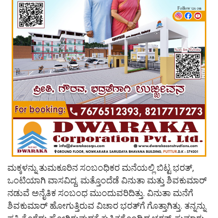
ಮಕ್ಕಳನ್ನು ತುಮಕೂರಿನ ಸಂಬಂಧಿಕರ ಮನೆಯಲ್ಲಿ ಬಿಟ್ಟ ಭರತ್‌,
ಒಂಟಿಯಾಗಿ ವಾಸವಿದ್ದ. ಮತ್ತೊಂದೆಡೆ ವಿನುತಾ ಮತ್ತು ಶಿವಕುಮಾರ್‌
ನಡುವೆ ಅನೈತಿಕ ಸಂಬಂಧ ಮುಂದುವರಿದಿತ್ತು. ವಿನುತಾ ಮನೆಗೆ
ಶಿವಕುಮಾರ್‌ ಹೋಗುತ್ತಿರುವ ವಿಚಾರ ಭರತ್‌ಗೆ ಗೊತ್ತಾಗಿತ್ತು. ತನ್ನನ್ನು