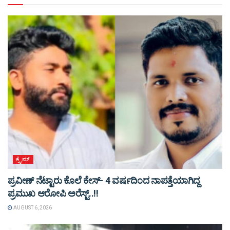
ಕ್ರೈಮ್
ಪ್ರವೀಣ್ ನೆಟ್ಟಾರು ಕೊಲೆ ಕೇಸ್‌- 4 ವರ್ಷದಿಂದ ನಾಪತ್ತೆಯಾಗಿದ್ದ
ಪ್ರಮುಖ ಆರೋಪಿ ಅರೆಸ್ಟ್‌..!!
AUGUST 6, 2026