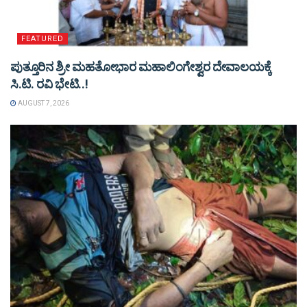
FEATURED
ಪುತ್ತೂರಿನ ಶ್ರೀ ಮಹತೋಭಾರ ಮಹಾಲಿಂಗೇಶ್ವರ ದೇವಾಲಯಕ್ಕೆ
ಸಿ.ಟಿ. ರವಿ ಭೇಟಿ..!
AUGUST 7, 2026