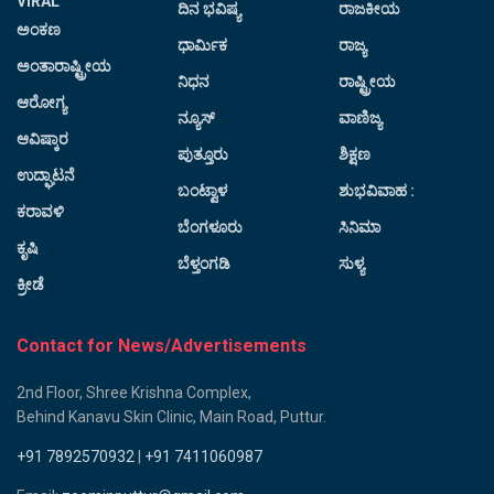
VIRAL
ದಿನ ಭವಿಷ್ಯ
ರಾಜಕೀಯ
ಅಂಕಣ
ಧಾರ್ಮಿಕ
ರಾಜ್ಯ
ಅಂತಾರಾಷ್ಟ್ರೀಯ
ನಿಧನ
ರಾಷ್ಟ್ರೀಯ
ಆರೋಗ್ಯ
ನ್ಯೂಸ್
ವಾಣಿಜ್ಯ
ಆವಿಷ್ಕಾರ
ಪುತ್ತೂರು
ಶಿಕ್ಷಣ
ಉದ್ಘಾಟನೆ
ಬಂಟ್ವಾಳ
ಶುಭವಿವಾಹ :
ಕರಾವಳಿ
ಬೆಂಗಳೂರು
ಸಿನಿಮಾ
ಕೃಷಿ
ಬೆಳ್ತಂಗಡಿ
ಸುಳ್ಯ
ಕ್ರೀಡೆ
Contact for News/Advertisements
2nd Floor, Shree Krishna Complex,
Behind Kanavu Skin Clinic, Main Road, Puttur.
+91 7892570932
|
+91 7411060987