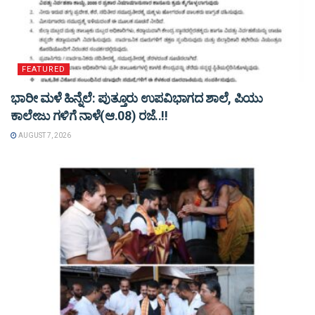
FEATURED
ಭಾರೀ ಮಳೆ ಹಿನ್ನೆಲೆ: ಪುತ್ತೂರು ಉಪವಿಭಾಗದ ಶಾಲೆ, ಪಿಯು
ಕಾಲೇಜು ಗಳಿಗೆ ನಾಳೆ(ಆ.08) ರಜೆ..!!
AUGUST 7, 2026