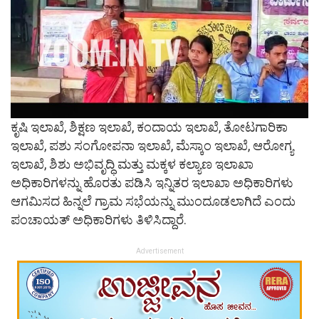
ಕೃಷಿ ಇಲಾಖೆ, ಶಿಕ್ಷಣ ಇಲಾಖೆ, ಕಂದಾಯ ಇಲಾಖೆ, ತೋಟಗಾರಿಕಾ
ಇಲಾಖೆ, ಪಶು ಸಂಗೋಪನಾ ಇಲಾಖೆ, ಮೆಸ್ಕಾಂ ಇಲಾಖೆ, ಆರೋಗ್ಯ
ಇಲಾಖೆ, ಶಿಶು ಅಭಿವೃದ್ಧಿ ಮತ್ತು ಮಕ್ಕಳ ಕಲ್ಯಾಣ ಇಲಾಖಾ
ಅಧಿಕಾರಿಗಳನ್ನು ಹೊರತು ಪಡಿಸಿ ಇನ್ನಿತರ ಇಲಾಖಾ ಅಧಿಕಾರಿಗಳು
ಆಗಮಿಸದ ಹಿನ್ನಲೆ ಗ್ರಾಮ ಸಭೆಯನ್ನು ಮುಂದೂಡಲಾಗಿದೆ ಎಂದು
ಪಂಚಾಯತ್ ಅಧಿಕಾರಿಗಳು ತಿಳಿಸಿದ್ದಾರೆ.
Advertisement