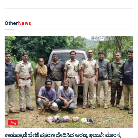
Other
News
ಸುಳ್ಯ
ಕಾಡುಪ್ರಾಣಿ ಬೇಟೆ ಪ್ರಕರಣ ಭೇದಿಸಿದ ಅರಣ್ಯ ಇಲಾಖೆ: ಮಾಂಸ,