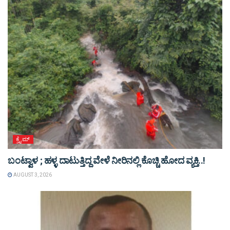
ಕ್ರೈಮ್
ಬಂಟ್ವಾಳ ; ಹಳ್ಳ ದಾಟುತ್ತಿದ್ದ ವೇಳೆ ನೀರಿನಲ್ಲಿ ಕೊಚ್ಚಿ ಹೋದ ವ್ಯಕ್ತಿ..!
AUGUST 3, 2026