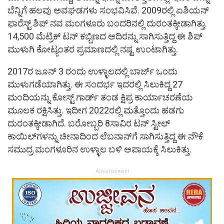
ಬೆನ್ನಿಗೆ ಹಲವು ಅವಘಡಗಳು ಸಂಭವಿಸಿವೆ. 2009ರಲ್ಲಿ ಏಶಿಯನ್
ಫಾರೆಸ್ಟ್ ಶಿಪ್ ನವ ಮಂಗಳೂರು ಬಂದರಿನಲ್ಲಿ ದುರಂತಕ್ಕೀಡಾಗಿತ್ತು.
14,500 ಮೆಟ್ರಿಕ್ ಟನ್ ಕಬ್ಬಿಣದ ಅದಿರನ್ನು ಸಾಗಿಸುತ್ತಿದ್ದ ಈ ಶಿಪ್
ಮುಳುಗಿ ಕೋಟ್ಯಂತರ ಪ್ರಮಾಣದಲ್ಲಿ ನಷ್ಟ ಉಂಟಾಗಿತ್ತು.
2017ರ ಜೂನ್ 3 ರಂದು ಉಳ್ಳಾಲದಲ್ಲಿ ಬಾರ್ಜ್ ಒಂದು
ಮುಳುಗಡೆಯಾಗಿತ್ತು. ಈ ಸಂದರ್ಭ ಇದರಲ್ಲಿ ಸಿಲುಕಿದ್ದ 27
ಮಂದಿಯನ್ನು ಕೋಸ್ಟ್ ಗಾರ್ಡ್ ತಂಡ ಕ್ಷಿಪ್ರ ಕಾರ್ಯಾಚರಣೆಯ
ಮೂಲಕ ರಕ್ಷಿಸಿತ್ತು. ಇದೀಗ 2022ರಲ್ಲಿ ಮತ್ತೊಂದು ಹಡಗು
ದುರಂತಕ್ಕೀಡಾಗಿದೆ. ಬರೋಬ್ಬರಿ 8ಸಾವಿರ ಟನ್ ಸ್ಟೀಲ್
ಕಾಯಿಲ್‌ಗಳನ್ನು ಚೀನಾದಿಂದ ಲೆಬನಾನ್‌ಗೆ ಸಾಗಿಸುತ್ತಿದ್ದ ಈ ನೌಕೆ
ಸಮುದ್ರ ಮಂಗಳೂರಿನ ಉಳ್ಳಾಲ ಬಳಿ ಅಪಾಯಕ್ಕೆ ಸಿಲುಕಿತ್ತು.
Advertisement