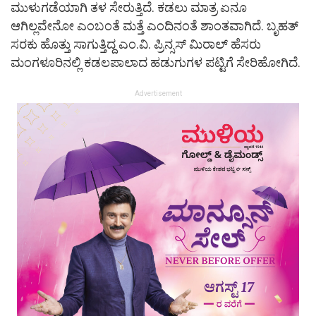
ಮುಳುಗಡೆಯಾಗಿ ತಳ ಸೇರುತ್ತಿದೆ. ಕಡಲು ಮಾತ್ರ ಏನೂ
ಆಗಿಲ್ಲವೇನೋ ಎಂಬಂತೆ ಮತ್ತೆ ಎಂದಿನಂತೆ ಶಾಂತವಾಗಿದೆ. ಬೃಹತ್
ಸರಕು ಹೊತ್ತು ಸಾಗುತ್ತಿದ್ದ ಎಂ.ವಿ. ಪ್ರಿನ್ಸಸ್ ಮಿರಾಲ್ ಹೆಸರು
ಮಂಗಳೂರಿನಲ್ಲಿ ಕಡಲಪಾಲಾದ ಹಡುಗುಗಳ ಪಟ್ಟಿಗೆ ಸೇರಿಹೋಗಿದೆ.
Advertisement