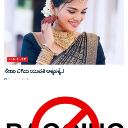
FEATURED
ನೇಣು ಬಿಗಿದು ಯುವತಿ ಆತ್ಮಹತ್ಯೆ..!
AUGUST 7, 2026