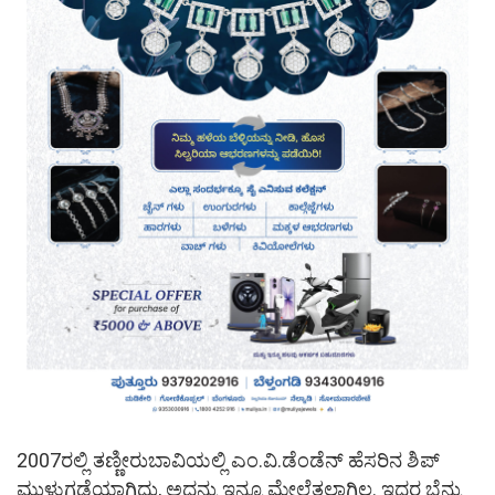
2007ರಲ್ಲಿ ತಣ್ಣೀರುಬಾವಿಯಲ್ಲಿ ಎಂ.ವಿ.ಡೆಂಡೆನ್ ಹೆಸರಿನ ಶಿಪ್
ಮುಳುಗಡೆಯಾಗಿದ್ದು, ಅದನ್ನು ಇನ್ನೂ ಮೇಲೆತ್ತಲಾಗಿಲ್ಲ. ಇದರ ಬೆನ್ನು