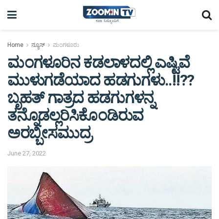
Home
ನ್ಯೂಸ್
ಮಂಗಳೂರು
ಮಂಗಳೂರಿನ ಕಡಲಾಳದಲ್ಲಿ ಎಷ್ಟಿವೆ
ಮುಳುಗಡೆಯಾದ ಹಡಗುಗಳು..!!??
ಬೃಹತ್ ಗಾತ್ರದ ಹಡಗುಗಳನ್ನ
ತನ್ನೊಡಲ್ಲರಿಸಿಕೊಂಡಿರುವ
ಅರಬ್ಬೀಸಮುದ್ರ
June 27, 2022