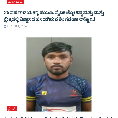
ಮಂಗಳೂರು
25 ವರ್ಷಗಳ ಯಶಸ್ವಿ ಪಯಣ: ವೈದಿಕ ಜ್ಯೋತಿಷ್ಯ ಮತ್ತು ವಾಸ್ತು
ಕ್ಷೇತ್ರದಲ್ಲಿ ವಿಶ್ವಾಸದ ಹೆಸರಾಗಿರುವ ಶ್ರೀ ಗಣೇಶಾ ಆಸ್ಟ್ರೋ..!
AUGUST 4, 2026
ಕ್ರೈಮ್