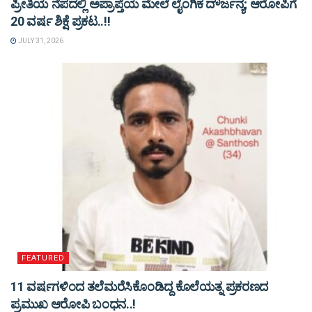
ಪ್ರೀತಿಯ ನೆಪದಲ್ಲಿ ಅಪ್ರಾಪ್ತೆಯ ಮೇಲೆ ಲೈಂಗಿಕ ದೌರ್ಜನ್ಯ; ಆರೋಪಿಗೆ
20 ವರ್ಷ ಶಿಕ್ಷೆ ಪ್ರಕಟ..!!
JULY 31, 2026
FEATURED
11 ವರ್ಷಗಳಿಂದ ತಲೆಮರೆಸಿಕೊಂಡಿದ್ದ ಕೊಲೆಯತ್ನ ಪ್ರಕರಣದ
ಪ್ರಮುಖ ಆರೋಪಿ ಬಂಧನ..!