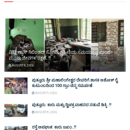
ವಿಟ್ಲ: ಗ್ಯಾಸ್ ಸಿಲಿಂಡರ್ ಸ್ಫೋಟ; ಗೃಹಿಣಿಯ ಸಮಯಪ್ರಜ್ಞೆಯಿಂದ
ಮೂರು ಜೀವಗಳ ರಕ್ಷಣೆ..!!
AUGUST 9, 2026
ಪುತ್ತೂರು ಶ್ರೀ ಮಹಾಲಿಂಗೇಶ್ವರ ದೇವರಿಗೆ ಶಾಸಕ ಅಶೋಕ್ ರೈ
ಕುಟುಂಬದಿಂದ 100 ಗ್ರಾಂ ಚಿನ್ನ ಸಮರ್ಪಣೆ
AUGUST 9, 2026
ಪುತ್ತೂರು: ಕಾರು ಮತ್ತು ದ್ವಿಚಕ್ರ ವಾಹನದ ನಡುವೆ ಡಿಕ್ಕಿ..!!
AUGUST 8, 2026
ರಸ್ತೆ ಅಪಘಾತ: ಕಾರು ಜಖಂ..!!