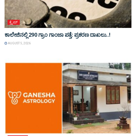
ಕ್ರೈಮ್
ಕಾಲೇಜಿನಲ್ಲಿ 290 ಗ್ರಾಂ ಗಾಂಜಾ ಪತ್ತೆ: ಪ್ರಕರಣ ದಾಖಲು..!
AUGUST 5, 2026