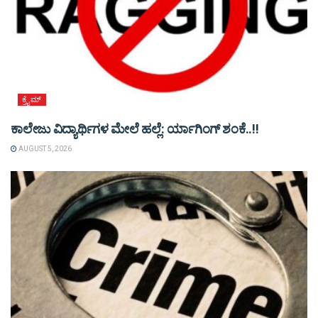
ಕ್ರೈಮ್
ಕಾಲೇಜು ವಿದ್ಯಾರ್ಥಿಗಳ ಮೇಲೆ ಹಲ್ಲೆ: ರ್ಯಾಗಿಂಗ್ ಶಂಕೆ..!!
AUGUST 5, 2026