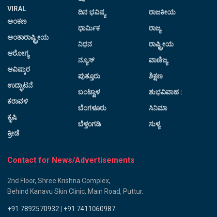
VIRAL
ದಿನ ಭವಿಷ್ಯ
ರಾಜಕೀಯ
ಅಂಕಣ
ಧಾರ್ಮಿಕ
ರಾಜ್ಯ
ಅಂತಾರಾಷ್ಟ್ರೀಯ
ನಿಧನ
ರಾಷ್ಟ್ರೀಯ
ಆರೋಗ್ಯ
ನ್ಯೂಸ್
ವಾಣಿಜ್ಯ
ಆವಿಷ್ಕಾರ
ಪುತ್ತೂರು
ಶಿಕ್ಷಣ
ಉದ್ಘಾಟನೆ
ಬಂಟ್ವಾಳ
ಶುಭವಿವಾಹ :
ಕರಾವಳಿ
ಬೆಂಗಳೂರು
ಸಿನಿಮಾ
ಕೃಷಿ
ಬೆಳ್ತಂಗಡಿ
ಸುಳ್ಯ
ಕ್ರೀಡೆ
Contact for News/Advertisements
2nd Floor, Shree Krishna Complex,
Behind Kanavu Skin Clinic, Main Road, Puttur.
+91 7892570932
|
+91 7411060987