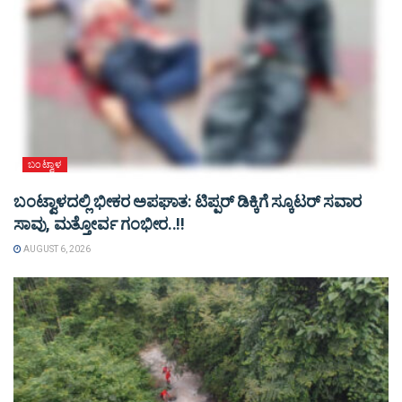
ಬಂಟ್ವಾಳ
ಬಂಟ್ವಾಳದಲ್ಲಿ ಭೀಕರ ಅಪಘಾತ: ಟಿಪ್ಪರ್ ಡಿಕ್ಕಿಗೆ ಸ್ಕೂಟರ್ ಸವಾರ
ಸಾವು, ಮತ್ತೋರ್ವ ಗಂಭೀರ..!!
AUGUST 6, 2026