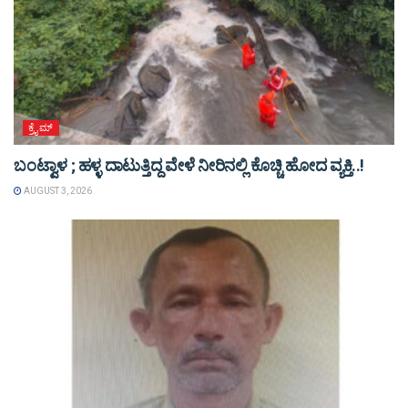
ಕ್ರೈಮ್
ಬಂಟ್ವಾಳ ; ಹಳ್ಳ ದಾಟುತ್ತಿದ್ದ ವೇಳೆ ನೀರಿನಲ್ಲಿ ಕೊಚ್ಚಿ ಹೋದ ವ್ಯಕ್ತಿ..!
AUGUST 3, 2026