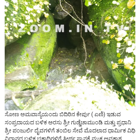
ಸೋಣ ಅಮವಾಸ್ಯೆಯಂದು ಬಿದಿರಿನ ಕೇರ್ಪು ( ಏಣಿ) ಇಡುವ
ಸಂಪ್ರದಾಯದ ಬಳಿಕ ಅರಸು ಶ್ರೀ ಗುಡ್ಡೆಚಾಮುಂಡಿ ಮತ್ತು ಪ್ರಧಾನಿ
ಶ್ರೀ ಪಂಜುರ್ಲಿ ದೈವಗಳಿಗೆ ತಂಬಿಲ ಸೇವೆ ಮೊದಲಾದ ಧಾರ್ಮಿಕ ವಿಧಿ
ವಿಧಾನದ ಬಳಿಕ ಭಕ್ತಾದಿಗಳಿಗೆ ತೀರ್ಥ ಸ್ನಾನಕ್ಕೆ ಮುಕ್ತ ಅವಕಾಶ