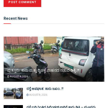
Alternative:
Recent News
ಪುತ್ತೂರು: ಕಾರು ಮತ್ತು ದ್ವಿಚಕ್ರ ವಾಹನದ ನಡುವೆ ಡಿಕ್ಕಿ..!!
AUGUST 8, 2026
ರಸ್ತೆ ಅಪಘಾತ: ಕಾರು ಜಖಂ..!!
AUGUST 8, 2026
ರಸ್ತೆ ಬದಿ ನಿಂತಿದ್ದ ಸಿಲಿಂಡರ್ ಲಾರಿಗೆ ಕಾರು ಡಿಕ್ಕಿ – ಮೂವರು