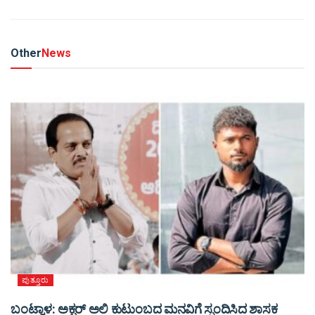
Other
News
ಪುತ್ತೂರು
ಬಂಟ್ವಾಳ: ಅಕ್ಬರ್ ಅಲಿ ಕುಟುಂಬದ ಮನವಿಗೆ ಸ್ಪಂದಿಸಿದ ಶಾಸಕ