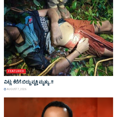
FEATURED
ವಿಟ್ಲ: ಕೆರೆಗೆ ಬಿದ್ದು ವ್ಯಕ್ತಿ ಮೃತ್ಯು..!!
AUGUST 7, 2026