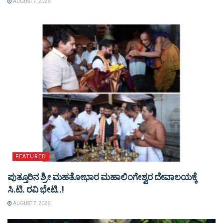
AUGUST 7, 2026
FEATURED
ಪುತ್ತೂರಿನ ಶ್ರೀ ಮಹತೋಭಾರ ಮಹಾಲಿಂಗೇಶ್ವರ ದೇವಾಲಯಕ್ಕೆ
ಸಿ.ಟಿ. ರವಿ ಭೇಟಿ..!
AUGUST 7, 2026