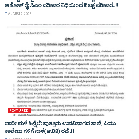
ಅಶೋಕ್ ರೈ: ಸಿಎಂ ಪರಿಹಾರ ನಿಧಿಯಿಂದ ₹3 ಲಕ್ಷ ಪರಿಹಾರ..!!
AUGUST 7, 2026
FEATURED
ಭಾರೀ ಮಳೆ ಹಿನ್ನೆಲೆ: ಪುತ್ತೂರು ಉಪವಿಭಾಗದ ಶಾಲೆ, ಪಿಯು
ಕಾಲೇಜು ಗಳಿಗೆ ನಾಳೆ(ಆ.08) ರಜೆ..!!