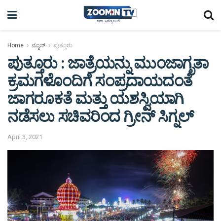
Home
ನ್ಯೂಸ್
ಪುತ್ತೂರು
ಪುತ್ತೂರು : ಜಾತ್ರೆಯನ್ನು ಮುಂಜಾಗೃತಾ
ಕ್ರಮಗಳೊಂದಿಗೆ ಸಂಪ್ರದಾಯದಂತೆ
ಜಾಗರೂಕತೆ ಮತ್ತು ಯಶಸ್ವಿಯಾಗಿ
ನಡೆಸಲು ಸಚಿವರಿಂದ ಗ್ರೀನ್ ಸಿಗ್ನಲ್
April 3, 2021