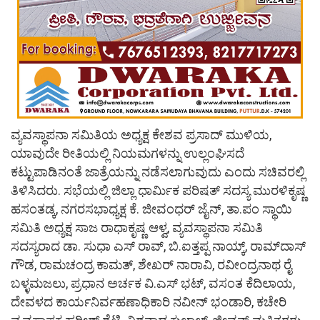
ವ್ಯವಸ್ಥಾಪನಾ ಸಮಿತಿಯ ಅಧ್ಯಕ್ಷ ಕೇಶವ ಪ್ರಸಾದ್ ಮುಳಿಯ,
ಯಾವುದೇ ರೀತಿಯಲ್ಲಿ ನಿಯಮಗಳನ್ನು ಉಲ್ಲಂಘಿಸದೆ
ಕಟ್ಟುಪಾಡಿನಂತೆ ಜಾತ್ರೆಯನ್ನು ನಡೆಸಲಾಗುವುದು ಎಂದು ಸಚಿವರಲ್ಲಿ
ತಿಳಿಸಿದರು. ಸಭೆಯಲ್ಲಿ ಜಿಲ್ಲಾ ಧಾರ್ಮಿಕ ಪರಿಷತ್ ಸದಸ್ಯ ಮುರಳಿಕೃಷ್ಣ
ಹಸಂತಡ್ಕ, ನಗರಸಭಾಧ್ಯಕ್ಷ ಕೆ. ಜೀವಂಧರ್ ಜೈನ್, ತಾ.ಪಂ ಸ್ಥಾಯಿ
ಸಮಿತಿ ಅಧ್ಯಕ್ಷ ಸಾಜ ರಾಧಾಕೃಷ್ಣ ಆಳ್ವ, ವ್ಯವಸ್ಥಾಪನಾ ಸಮಿತಿ
ಸದಸ್ಯರಾದ ಡಾ. ಸುಧಾ ಎಸ್ ರಾವ್, ಬಿ.ಐತ್ತಪ್ಪ ನಾಯ್ಕ್, ರಾಮ್‌ದಾಸ್
ಗೌಡ, ರಾಮಚಂದ್ರ ಕಾಮತ್, ಶೇಖರ್ ನಾರಾವಿ, ರವೀಂದ್ರನಾಥ ರೈ
ಬಳ್ಳಮಜಲು, ಪ್ರಧಾನ ಅರ್ಚಕ ವಿ.ಎಸ್ ಭಟ್, ವಸಂತ ಕೆದಿಲಾಯ,
ದೇವಳದ ಕಾರ್ಯನಿರ್ವಹಣಾಧಿಕಾರಿ ನವೀನ್ ಭಂಡಾರಿ, ಕಚೇರಿ