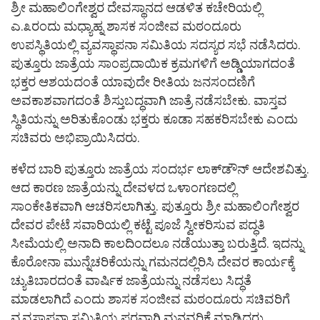
ಶ್ರೀ ಮಹಾಲಿಂಗೇಶ್ವರ ದೇವಸ್ಥಾನದ ಆಡಳಿತ ಕಚೇರಿಯಲ್ಲಿ
ಎ.೩ರಂದು ಮಧ್ಯಾಹ್ನ ಶಾಸಕ ಸಂಜೀವ ಮಠಂದೂರು
ಉಪಸ್ಥಿತಿಯಲ್ಲಿ ವ್ಯವಸ್ಥಾಪನಾ ಸಮಿತಿಯ ಸದಸ್ಯರ ಸಭೆ ನಡೆಸಿದರು.
ಪುತ್ತೂರು ಜಾತ್ರೆಯ ಸಾಂಪ್ರದಾಯಿಕ ಕ್ರಮಗಳಿಗೆ ಅಡ್ಡಿಯಾಗದಂತೆ
ಭಕ್ತರ ಆಶಯದಂತೆ ಯಾವುದೇ ರೀತಿಯ ಜನಸಂದಣಿಗೆ
ಅವಕಾಶವಾಗದಂತೆ ಶಿಸ್ತುಬದ್ಧವಾಗಿ ಜಾತ್ರೆ ನಡೆಸಬೇಕು. ವಾಸ್ತವ
ಸ್ಥಿತಿಯನ್ನು ಅರಿತುಕೊಂಡು ಭಕ್ತರು ಕೂಡಾ ಸಹಕರಿಸಬೇಕು ಎಂದು
ಸಚಿವರು ಅಭಿಪ್ರಾಯಿಸಿದರು.
ಕಳೆದ ಬಾರಿ ಪುತ್ತೂರು ಜಾತ್ರೆಯ ಸಂದರ್ಭ ಲಾಕ್‌ಡೌನ್ ಆದೇಶವಿತ್ತು.
ಆದ ಕಾರಣ ಜಾತ್ರೆಯನ್ನು ದೇವಳದ ಒಳಾಂಗಣದಲ್ಲಿ
ಸಾಂಕೇತಿಕವಾಗಿ ಆಚರಿಸಲಾಗಿತ್ತು. ಪುತ್ತೂರು ಶ್ರೀ ಮಹಾಲಿಂಗೇಶ್ವರ
ದೇವರ ಪೇಟೆ ಸವಾರಿಯಲ್ಲಿ ಕಟ್ಟೆ ಪೂಜೆ ಸ್ವೀಕರಿಸುವ ಪದ್ಧತಿ
ಸೀಮೆಯಲ್ಲಿ ಅನಾದಿ ಕಾಲದಿಂದಲೂ ನಡೆಯುತ್ತಾ ಬರುತ್ತಿದೆ. ಇದನ್ನು
ಕೊರೋನಾ ಮುನ್ನೆಚರಿಕೆಯನ್ನು ಗಮನದಲ್ಲಿರಿಸಿ ದೇವರ ಕಾರ್ಯಕ್ಕೆ
ಚ್ಯುತಿಬಾರದಂತೆ ವಾರ್ಷಿಕ ಜಾತ್ರೆಯನ್ನು ನಡೆಸಲು ಸಿದ್ಧತೆ
ಮಾಡಲಾಗಿದೆ ಎಂದು ಶಾಸಕ ಸಂಜೀವ ಮಠಂದೂರು ಸಚಿವರಿಗೆ
ವ್ಯವಸ್ಥಾಪನಾ ಸಮಿತಿಯ ಪರವಾಗಿ ಮನವರಿಕೆ ಮಾಡಿದರು.