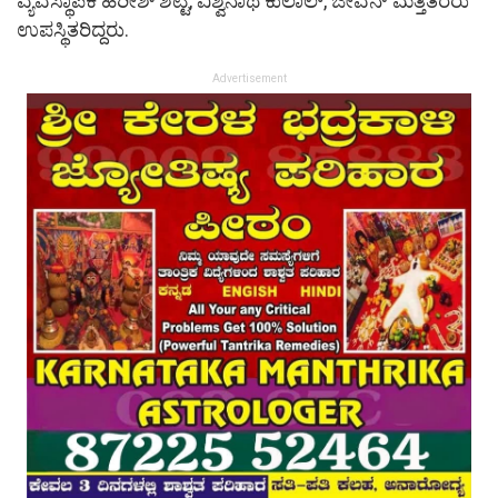
ವ್ಯವಸ್ಥಾಪಕ ಹರೀಶ್ ಶೆಟ್ಟಿ, ವಿಶ್ವನಾಥ ಕುಲಾಲ್, ಜೀವನ್ ಮತ್ತಿತರರು
ಉಪಸ್ಥಿತರಿದ್ದರು.
Advertisement