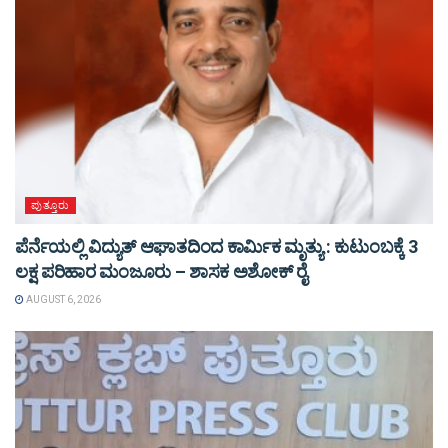
ಪುತ್ತೂರು
ಪೆರ್ನೆಯಲ್ಲಿ ವಿದ್ಯುತ್ ಆಘಾತದಿಂದ ಕಾರ್ಮಿಕ ಮೃತ್ಯು : ಕುಟುಂಬಕ್ಕೆ 3
ಲಕ್ಷ ಪರಿಹಾರ ಮಂಜೂರು – ಶಾಸಕ ಅಶೋಕ್ ರೈ
AUGUST 6, 2026