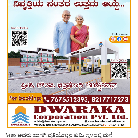
ಸೀತಾ ಅವರು ಖಾಸಗಿ ವ್ಯಕ್ತಿಯೊಬ್ಬರ ಕುಮ್ಕಿ ಸ್ಥಳದಲ್ಲಿ ಮನೆ