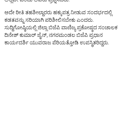
ಅದೇ ರೀತಿ ತಹಶೀಲ್ದಾರರು ಹಕ್ಕುಪತ್ರ ನೀಡುವ ಸಂದರ್ಭದಲ್ಲಿ
ಕಡತವನ್ನು ಸರಿಯಾಗಿ ಪರಿಶೀಲಿಸಬೇಕು ಎಂದರು.
ಸುದ್ದಿಗೋಷ್ಠಿಯಲ್ಲಿ ಜಿಲ್ಲಾ ಬಿಜೆಪಿ ವಾಣಿಜ್ಯ ಪ್ರಕೋಷ್ಠದ ಸಂಚಾಲಕ
ದಿನೇಶ್ ಕುಮಾರ್ ಜೈನ್, ನಗರಮಂಡಲ ಬಿಜೆಪಿ ಪ್ರಧಾನ
ಕಾರ್ಯದರ್ಶಿ ಯುವರಾಜ ಪೆರಿಯತ್ತೋಡಿ ಉಪಸ್ಥಿತರಿದ್ದರು.