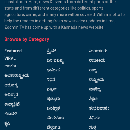
coastal area. Here, news & events from different parts of the
state and from different categories like politics, sports,
agriculture, crime, and many more will be covered. With a motto to
help the readers in getting fresh news/video updates in time,
Zoomin Tv has come up with a Kannada news website.
Browse by Category
Featured
ಕ್ರೈಮ್
ಮಂಗಳೂರು
VIRAL
ದಿನ ಭವಿಷ್ಯ
ರಾಜಕೀಯ
ಅಂಕಣ
ಧಾರ್ಮಿಕ
ರಾಜ್ಯ
ಅಂತಾರಾಷ್ಟ್ರೀಯ
ನಿಧನ
ರಾಷ್ಟ್ರೀಯ
ಆರೋಗ್ಯ
ನ್ಯೂಸ್
ವಾಣಿಜ್ಯ
ಆವಿಷ್ಕಾರ
ಪುತ್ತೂರು
ಶಿಕ್ಷಣ
ಉದ್ಘಾಟನೆ
ಬಂಟ್ವಾಳ
ಶುಭವಿವಾಹ :
ಕರಾವಳಿ
ಬೆಂಗಳೂರು
ಸಿನಿಮಾ
ಕೃಷಿ
ಬೆಳ್ತಂಗಡಿ
ಸುಳ್ಯ