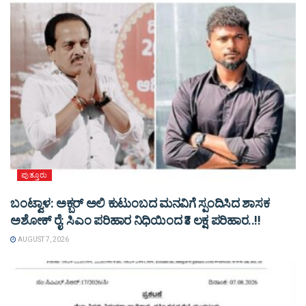
ಪುತ್ತೂರು
ಬಂಟ್ವಾಳ: ಅಕ್ಬರ್ ಅಲಿ ಕುಟುಂಬದ ಮನವಿಗೆ ಸ್ಪಂದಿಸಿದ ಶಾಸಕ
ಅಶೋಕ್ ರೈ: ಸಿಎಂ ಪರಿಹಾರ ನಿಧಿಯಿಂದ ₹3 ಲಕ್ಷ ಪರಿಹಾರ..!!
AUGUST 7, 2026