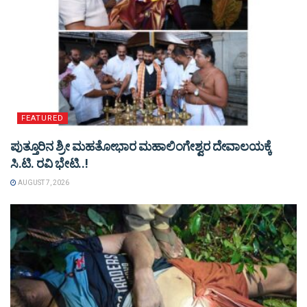
FEATURED
ಪುತ್ತೂರಿನ ಶ್ರೀ ಮಹತೋಭಾರ ಮಹಾಲಿಂಗೇಶ್ವರ ದೇವಾಲಯಕ್ಕೆ
ಸಿ.ಟಿ. ರವಿ ಭೇಟಿ..!
AUGUST 7, 2026