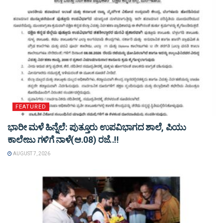
FEATURED
ಭಾರೀ ಮಳೆ ಹಿನ್ನೆಲೆ: ಪುತ್ತೂರು ಉಪವಿಭಾಗದ ಶಾಲೆ, ಪಿಯು
ಕಾಲೇಜು ಗಳಿಗೆ ನಾಳೆ(ಆ.08) ರಜೆ..!!
AUGUST 7, 2026