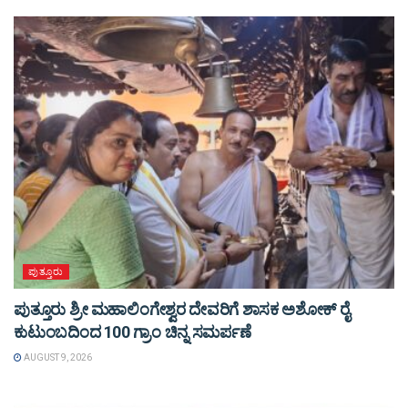
ಪುತ್ತೂರು
ಪುತ್ತೂರು ಶ್ರೀ ಮಹಾಲಿಂಗೇಶ್ವರ ದೇವರಿಗೆ ಶಾಸಕ ಅಶೋಕ್ ರೈ
ಕುಟುಂಬದಿಂದ 100 ಗ್ರಾಂ ಚಿನ್ನ ಸಮರ್ಪಣೆ
AUGUST 9, 2026