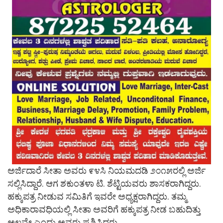
ಅರ್ಜಿದಾರೆ ಸೀತಾ ಅವರು ೯೪ಸಿ ನಿಯಮದಡಿ ೨೦೧೫ರಲ್ಲಿ ಅರ್ಜಿ
ಸಲ್ಲಿಸಿದ್ದಾರೆ. ಆಗ ಶಕುಂತಳಾ ಟಿ. ಶೆಟ್ಟಿಯವರು ಶಾಸಕರಾಗಿದ್ದರು.
ಹಕ್ಕುಪತ್ರ ನೀಡುವ ಸಮಿತಿಗೆ ಇವರೇ ಅಧ್ಯಕ್ಷರಾಗಿದ್ದರು. ತಮ್ಮ
ಅಧಿಕಾರಾವಧಿಯಲ್ಲಿ ಸೀತಾ ಅವರಿಗೆ ಹಕ್ಕುಪತ್ರ ನೀಡ ಬಹುದಿತ್ತು
ಅಲ್ಲವೇ ಎಂದು ಅವರು ಪ್ರಶ್ನಿಸಿದರು.