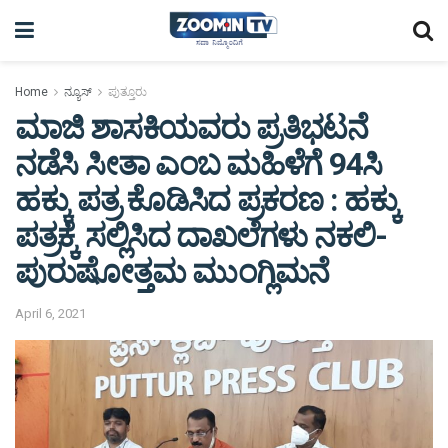
Home
ನ್ಯೂಸ್
ಪುತ್ತೂರು
ಮಾಜಿ ಶಾಸಕಿಯವರು ಪ್ರತಿಭಟನೆ
ನಡೆಸಿ ಸೀತಾ ಎಂಬ ಮಹಿಳೆಗೆ 94ಸಿ
ಹಕ್ಕು ಪತ್ರ ಕೊಡಿಸಿದ ಪ್ರಕರಣ : ಹಕ್ಕು
ಪತ್ರಕ್ಕೆ ಸಲ್ಲಿಸಿದ ದಾಖಲೆಗಳು ನಕಲಿ-
ಪುರುಷೋತ್ತಮ ಮುಂಗ್ಲಿಮನೆ
April 6, 2021