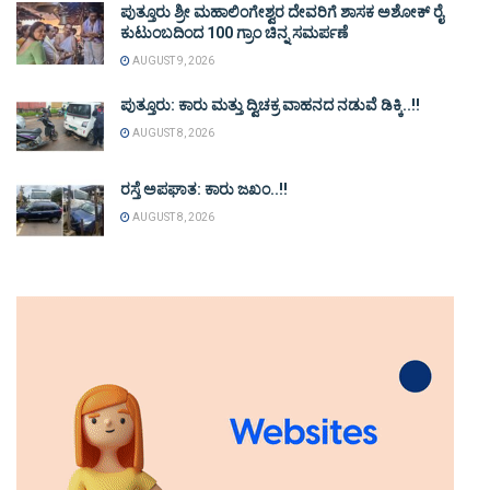
ಪುತ್ತೂರು ಶ್ರೀ ಮಹಾಲಿಂಗೇಶ್ವರ ದೇವರಿಗೆ ಶಾಸಕ ಅಶೋಕ್ ರೈ
ಕುಟುಂಬದಿಂದ 100 ಗ್ರಾಂ ಚಿನ್ನ ಸಮರ್ಪಣೆ
AUGUST 9, 2026
ಪುತ್ತೂರು: ಕಾರು ಮತ್ತು ದ್ವಿಚಕ್ರ ವಾಹನದ ನಡುವೆ ಡಿಕ್ಕಿ..!!
AUGUST 8, 2026
ರಸ್ತೆ ಅಪಘಾತ: ಕಾರು ಜಖಂ..!!
AUGUST 8, 2026