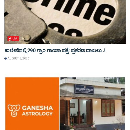
ಕ್ರೈಮ್
ಕಾಲೇಜಿನಲ್ಲಿ 290 ಗ್ರಾಂ ಗಾಂಜಾ ಪತ್ತೆ: ಪ್ರಕರಣ ದಾಖಲು..!
AUGUST 5, 2026