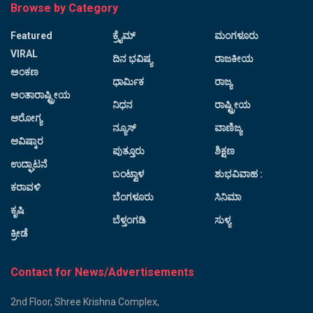
Browse by Category
Featured
ಕ್ರೈಮ್
ಮಂಗಳೂರು
VIRAL
ದಿನ ಭವಿಷ್ಯ
ರಾಜಕೀಯ
ಅಂಕಣ
ಧಾರ್ಮಿಕ
ರಾಜ್ಯ
ಅಂತಾರಾಷ್ಟ್ರೀಯ
ನಿಧನ
ರಾಷ್ಟ್ರೀಯ
ಆರೋಗ್ಯ
ನ್ಯೂಸ್
ವಾಣಿಜ್ಯ
ಆವಿಷ್ಕಾರ
ಪುತ್ತೂರು
ಶಿಕ್ಷಣ
ಉದ್ಘಾಟನೆ
ಬಂಟ್ವಾಳ
ಶುಭವಿವಾಹ :
ಕರಾವಳಿ
ಬೆಂಗಳೂರು
ಸಿನಿಮಾ
ಕೃಷಿ
ಬೆಳ್ತಂಗಡಿ
ಸುಳ್ಯ
ಕ್ರೀಡೆ
Contact for News/Advertisements
2nd Floor, Shree Krishna Complex,