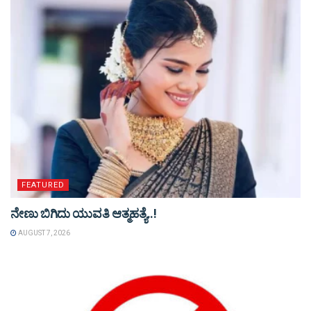
FEATURED
ನೇಣು ಬಿಗಿದು ಯುವತಿ ಆತ್ಮಹತ್ಯೆ..!
AUGUST 7, 2026