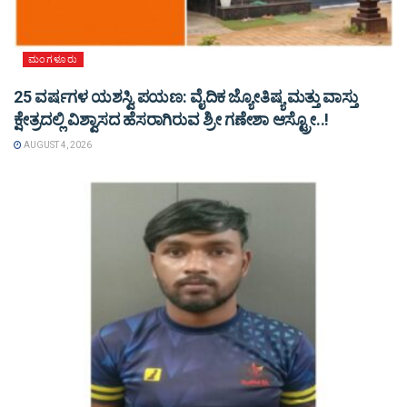
ಮಂಗಳೂರು
25 ವರ್ಷಗಳ ಯಶಸ್ವಿ ಪಯಣ: ವೈದಿಕ ಜ್ಯೋತಿಷ್ಯ ಮತ್ತು ವಾಸ್ತು
ಕ್ಷೇತ್ರದಲ್ಲಿ ವಿಶ್ವಾಸದ ಹೆಸರಾಗಿರುವ ಶ್ರೀ ಗಣೇಶಾ ಆಸ್ಟ್ರೋ..!
AUGUST 4, 2026