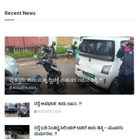
Alternative:
Recent News
ಪುತ್ತೂರು: ಕಾರು ಮತ್ತು ದ್ವಿಚಕ್ರ ವಾಹನದ ನಡುವೆ ಡಿಕ್ಕಿ..!!
AUGUST 8, 2026
ರಸ್ತೆ ಅಪಘಾತ: ಕಾರು ಜಖಂ..!!
AUGUST 8, 2026
ರಸ್ತೆ ಬದಿ ನಿಂತಿದ್ದ ಸಿಲಿಂಡರ್ ಲಾರಿಗೆ ಕಾರು ಡಿಕ್ಕಿ – ಮೂವರು
ದುರ್ಮರಣ..!!