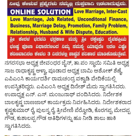
ನಗರಸಭಾ ಅಧ್ಯಕ್ಷ ಜೀವಂಧರ ಜೈನ್, ತಾ.ಪಂ ಸ್ಥಾಯಿ ಸಮಿತಿ ಅಧ್ಯಕ್ಷ
ಸಾಜ ರಾಧಾಕೃಷ್ಣ ಆಳ್ವಾ, ಪೂಡಾದ ಅಧ್ಯಕ್ಷ ಬಾಮಿ ಅಶೋಕ್ ಶೆಣೈ,
ಎಪಿಎಂಸಿ ಕಾರ್ಯದರ್ಶಿ ರಾಮಚಂದ್ರ ವಕ್ವಾಡಿ ವೇದಿಕೆಯಲ್ಲಿ
ಉಪಸ್ಥಿತರಿದ್ದರು. ಎಪಿಎಂಸಿ ಅಧ್ಯಕ್ಷ ದಿನೇಶ್ ಮೆದು ಸ್ವಾಗತಿಸಿದರು.
ಉಪಾಧ್ಯಕ್ಷ ಎನ್. ಎಸ್. ಮಂಜುನಾಥ್ ವಂದಿಸಿದರು. ನಿರ್ದೇಶಕ
ಬಾಲಕೃಷ್ಣ ಬಾಣಜಾಲ್ ಕಾರ್ಯಕ್ರಮ ನಿರ್ವಹಿಸಿದರು. ನಿರ್ದೇಶಕರಾದ
ಕೃಷ್ಣಕುಮಾರ್ ರೈ, ಪುಲಸ್ತ್ಯ ರೈ, ತ್ರೀವೇಣಿ ಪೆರ್‍ವೋಡಿ, ಕೊರಗಪ್ಪ, ಮೇದಪ್ಪ
ಗೌಡ, ಕುಶಾಲಪ್ಪ ಗೌಡ ಅತಿಥಿಗಳನ್ನು ಹೂ ನೀಡಿ ಶಾಲು ಹಾಕಿ
ಸ್ವಾಗತಿಸಿದರು.