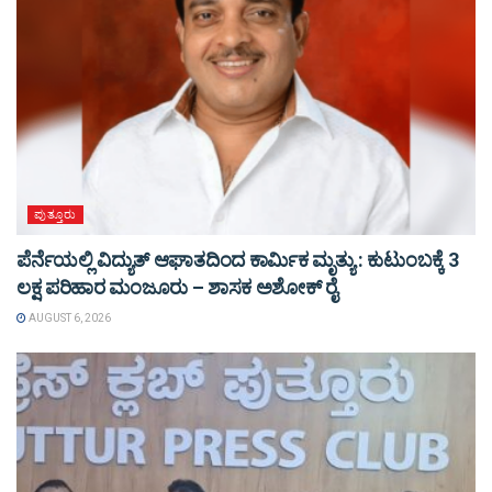
ಪುತ್ತೂರು
ಪೆರ್ನೆಯಲ್ಲಿ ವಿದ್ಯುತ್ ಆಘಾತದಿಂದ ಕಾರ್ಮಿಕ ಮೃತ್ಯು : ಕುಟುಂಬಕ್ಕೆ 3
ಲಕ್ಷ ಪರಿಹಾರ ಮಂಜೂರು – ಶಾಸಕ ಅಶೋಕ್ ರೈ
AUGUST 6, 2026