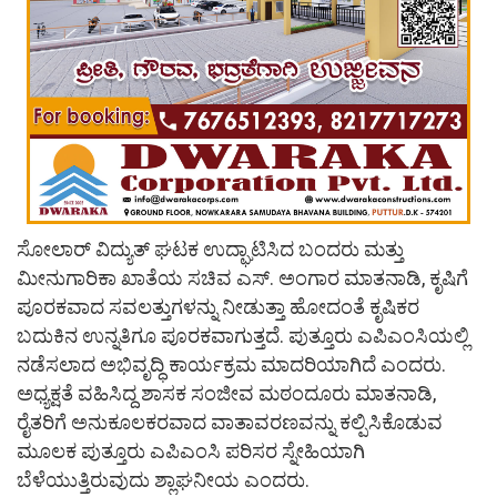
ಸೋಲಾರ್ ವಿದ್ಯುತ್ ಘಟಕ ಉದ್ಘಾಟಿಸಿದ ಬಂದರು ಮತ್ತು
ಮೀನುಗಾರಿಕಾ ಖಾತೆಯ ಸಚಿವ ಎಸ್. ಅಂಗಾರ ಮಾತನಾಡಿ, ಕೃಷಿಗೆ
ಪೂರಕವಾದ ಸವಲತ್ತುಗಳನ್ನು ನೀಡುತ್ತಾ ಹೋದಂತೆ ಕೃಷಿಕರ
ಬದುಕಿನ ಉನ್ನತಿಗೂ ಪೂರಕವಾಗುತ್ತದೆ. ಪುತ್ತೂರು ಎಪಿಎಂಸಿಯಲ್ಲಿ
ನಡೆಸಲಾದ ಅಭಿವೃದ್ಧಿ ಕಾರ್ಯಕ್ರಮ ಮಾದರಿಯಾಗಿದೆ ಎಂದರು.
ಅಧ್ಯಕ್ಷತೆ ವಹಿಸಿದ್ದ ಶಾಸಕ ಸಂಜೀವ ಮಠಂದೂರು ಮಾತನಾಡಿ,
ರೈತರಿಗೆ ಅನುಕೂಲಕರವಾದ ವಾತಾವರಣವನ್ನು ಕಲ್ಪಿಸಿಕೊಡುವ
ಮೂಲಕ ಪುತ್ತೂರು ಎಪಿಎಂಸಿ ಪರಿಸರ ಸ್ನೇಹಿಯಾಗಿ
ಬೆಳೆಯುತ್ತಿರುವುದು ಶ್ಲಾಘನೀಯ ಎಂದರು.