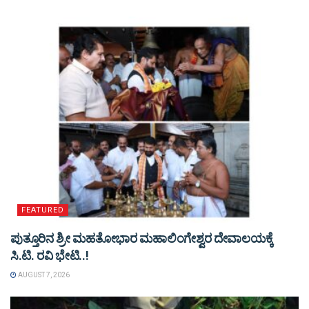
FEATURED
ಪುತ್ತೂರಿನ ಶ್ರೀ ಮಹತೋಭಾರ ಮಹಾಲಿಂಗೇಶ್ವರ ದೇವಾಲಯಕ್ಕೆ
ಸಿ.ಟಿ. ರವಿ ಭೇಟಿ..!
AUGUST 7, 2026