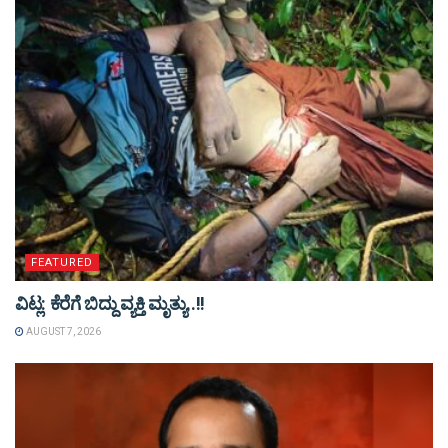
FEATURED
ವಿಟ್ಲ: ಕೆರೆಗೆ ಬಿದ್ದು ವ್ಯಕ್ತಿ ಮೃತ್ಯು..!!
AUGUST 7, 2026