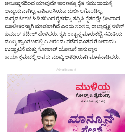
ಅನುಷ್ಠಾನದಿಂದ ಯಾವುದೇ ಕಾರಣಕ್ಕೂ ರೈತ ಸಮುದಾಯಕ್ಕೆ
ಅನ್ಯಾಯವಾಗಿಲ್ಲ. ಎಪಿಎಂಸಿಯೂ ದುರ್ಬಲಗೊಂಡಿಲ್ಲ.
ಮಧ್ಯವರ್ತಿಗಳ ಹಿಡಿತದಿಂದ ರೈತರನ್ನು ತಪ್ಪಿಸಿ ರೈತರನ್ನೇ ನಿಜವಾದ
ಮಾಲೀಕರನ್ನಾಗಿ ಮಾಡಲಾಗಿದೆ ಎಂದು ಸಂಸದ, ರಾಜ್ಯಾಧ್ಯಕ್ಷ ನಳಿನ್
ಕುಮಾರ್ ಕಟೀಲ್ ಹೇಳಿದರು. ಕೃಷಿ ಉತ್ಪನ್ನ ಮಾರುಕಟ್ಟೆ ಸಮಿತಿಯ
ಮುಖ್ಯ ಪ್ರಾಂಗಣದಲ್ಲಿ ಎ.೫ರಂದು ನಡೆದ ನೂತನ ಗೋದಾಮು
ಉದ್ಘಾಟನೆ ಮತ್ತು ಸೋಲಾರ್ ಯೋಜನೆ ಅನುಷ್ಠಾನ
ಕಾರ್ಯಕ್ರಮದಲ್ಲಿ ಅವರು ಮುಖ್ಯ ಅತಿಥಿಯಾಗಿ ಮಾತನಾಡಿದರು.
Advertisement