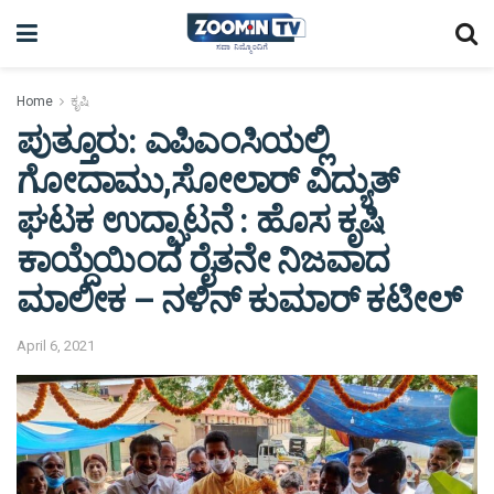
Home
ಕೃಷಿ
ಪುತ್ತೂರು: ಎಪಿಎಂಸಿಯಲ್ಲಿ
ಗೋದಾಮು,ಸೋಲಾರ್ ವಿದ್ಯುತ್
ಘಟಕ ಉದ್ಘಾಟನೆ : ಹೊಸ ಕೃಷಿ
ಕಾಯ್ದೆಯಿಂದ ರೈತನೇ ನಿಜವಾದ
ಮಾಲೀಕ – ನಳಿನ್ ಕುಮಾರ್ ಕಟೀಲ್
April 6, 2021