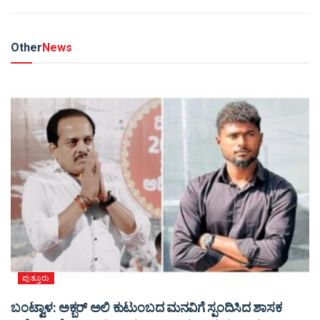
Other
News
ಪುತ್ತೂರು
ಬಂಟ್ವಾಳ: ಅಕ್ಬರ್ ಅಲಿ ಕುಟುಂಬದ ಮನವಿಗೆ ಸ್ಪಂದಿಸಿದ ಶಾಸಕ