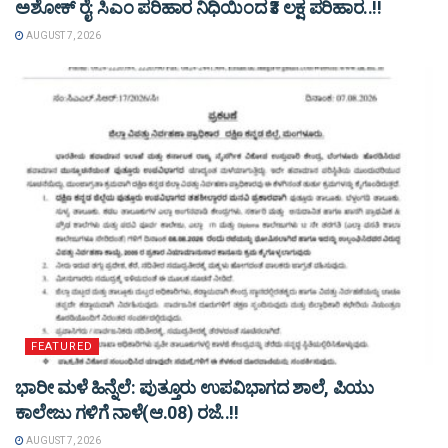
ಅಶೋಕ್ ರೈ: ಸಿಎಂ ಪರಿಹಾರ ನಿಧಿಯಿಂದ ₹3 ಲಕ್ಷ ಪರಿಹಾರ..!!
AUGUST 7, 2026
FEATURED
ಭಾರೀ ಮಳೆ ಹಿನ್ನೆಲೆ: ಪುತ್ತೂರು ಉಪವಿಭಾಗದ ಶಾಲೆ, ಪಿಯು
ಕಾಲೇಜು ಗಳಿಗೆ ನಾಳೆ(ಆ.08) ರಜೆ..!!
AUGUST 7, 2026