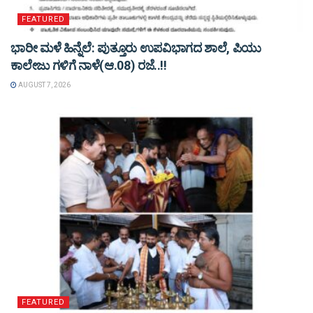
FEATURED
ಭಾರೀ ಮಳೆ ಹಿನ್ನೆಲೆ: ಪುತ್ತೂರು ಉಪವಿಭಾಗದ ಶಾಲೆ, ಪಿಯು
ಕಾಲೇಜು ಗಳಿಗೆ ನಾಳೆ(ಆ.08) ರಜೆ..!!
AUGUST 7, 2026
FEATURED