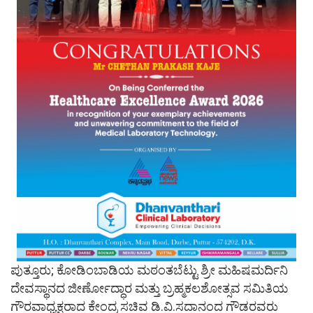
ಪುತ್ತೂರು; ಕೋಡಿಂಬಾಡಿಯ ಮಠಂತಬೆಟ್ಟು ಶ್ರೀ ಮಹಿಷಮರ್ದಿನಿ
ದೇವಸ್ಥಾನದ ಜೀರ್ಣೋದ್ಧಾರ ಮತ್ತು ಬ್ರಹ್ಮಕಲಶೋತ್ಸವ ಸಮಿತಿಯ
ಗೌರವಾಧ್ಯಕ್ಷರಾದ ಕೇಂದ್ರ ಸಚಿವ ಡಿ.ವಿ.ಸದಾನಂದ ಗೌಡರವರು