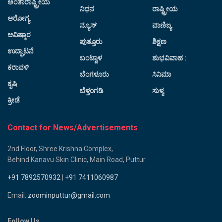
ಅಂತಾರಾಷ್ಟ್ರೀಯ
ನಿಧನ
ರಾಷ್ಟ್ರೀಯ
ಆರೋಗ್ಯ
ನ್ಯೂಸ್
ವಾಣಿಜ್ಯ
ಆವಿಷ್ಕಾರ
ಪುತ್ತೂರು
ಶಿಕ್ಷಣ
ಉದ್ಘಾಟನೆ
ಬಂಟ್ವಾಳ
ಶುಭವಿವಾಹ :
ಕರಾವಳಿ
ಬೆಂಗಳೂರು
ಸಿನಿಮಾ
ಕೃಷಿ
ಬೆಳ್ತಂಗಡಿ
ಸುಳ್ಯ
ಕ್ರೀಡೆ
Contact for News/Advertisements
2nd Floor, Shree Krishna Complex,
Behind Kanavu Skin Clinic, Main Road, Puttur.
+91 7892570932
|
+91 7411060987
Email:
zoominputtur@gmail.com
Follow Us