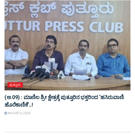
ಪುತ್ತೂರು
(ಆ.09) : ಮಾಣಿಲ ಶ್ರೀ ಕ್ಷೇತ್ರಕ್ಕೆ ಪುತ್ತೂರಿನ ಭಕ್ತರಿಂದ ‘ಹಸಿರುವಾಣಿ
ಹೊರೆಕಾಣಿಕೆ’..!
AUGUST 6, 2026