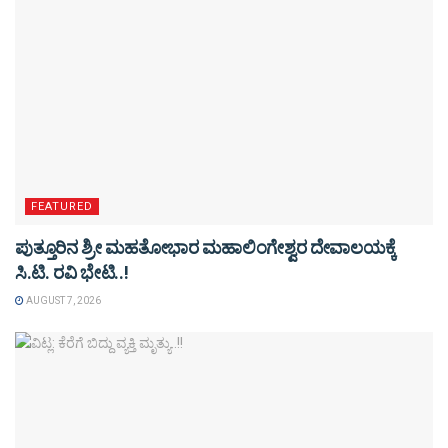
FEATURED
ಪುತ್ತೂರಿನ ಶ್ರೀ ಮಹತೋಭಾರ ಮಹಾಲಿಂಗೇಶ್ವರ ದೇವಾಲಯಕ್ಕೆ
ಸಿ.ಟಿ. ರವಿ ಭೇಟಿ..!
AUGUST 7, 2026