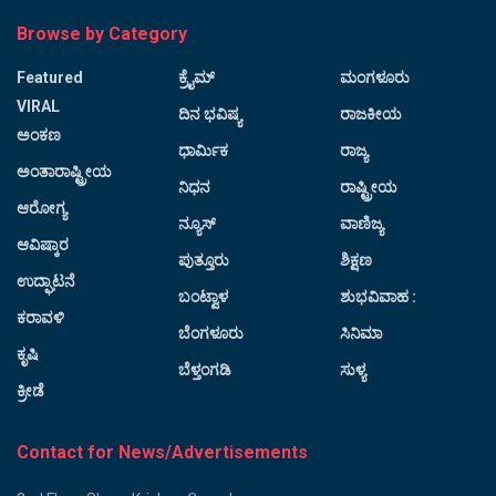
Browse by Category
Featured
ಕ್ರೈಮ್
ಮಂಗಳೂರು
VIRAL
ದಿನ ಭವಿಷ್ಯ
ರಾಜಕೀಯ
ಅಂಕಣ
ಧಾರ್ಮಿಕ
ರಾಜ್ಯ
ಅಂತಾರಾಷ್ಟ್ರೀಯ
ನಿಧನ
ರಾಷ್ಟ್ರೀಯ
ಆರೋಗ್ಯ
ನ್ಯೂಸ್
ವಾಣಿಜ್ಯ
ಆವಿಷ್ಕಾರ
ಪುತ್ತೂರು
ಶಿಕ್ಷಣ
ಉದ್ಘಾಟನೆ
ಬಂಟ್ವಾಳ
ಶುಭವಿವಾಹ :
ಕರಾವಳಿ
ಬೆಂಗಳೂರು
ಸಿನಿಮಾ
ಕೃಷಿ
ಬೆಳ್ತಂಗಡಿ
ಸುಳ್ಯ
ಕ್ರೀಡೆ
Contact for News/Advertisements