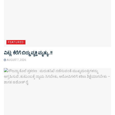
FEATURED
ವಿಟ್ಲ: ಕೆರೆಗೆ ಬಿದ್ದು ವ್ಯಕ್ತಿ ಮೃತ್ಯು..!!
AUGUST 7, 2026