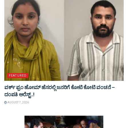
FEATURED
ವರ್ಕ್ ಫ್ರಂ ಹೋಮ್ ಹೆಸರಲ್ಲಿ ಜನರಿಗೆ ಕೋಟಿ ಕೋಟಿ ವಂಚನೆ –
ದಂಪತಿ ಅರೆಸ್ಟ್..!
AUGUST 7, 2026