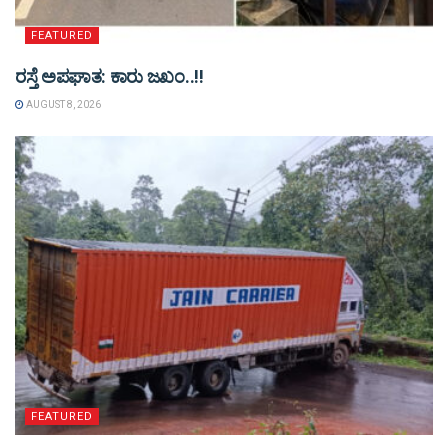
FEATURED
ರಸ್ತೆ ಅಪಘಾತ: ಕಾರು ಜಖಂ..!!
AUGUST 8, 2026
FEATURED