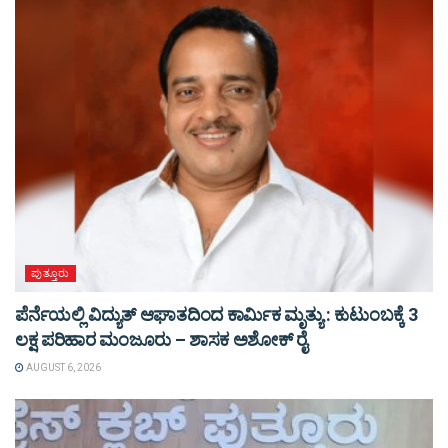
ಪುತ್ತೂರು
ಪೆರ್ನೆಯಲ್ಲಿ ವಿದ್ಯುತ್ ಆಘಾತದಿಂದ ಕಾರ್ಮಿಕ ಮೃತ್ಯು : ಕುಟುಂಬಕ್ಕೆ 3
ಲಕ್ಷ ಪರಿಹಾರ ಮಂಜೂರು – ಶಾಸಕ ಅಶೋಕ್ ರೈ
AUGUST 6, 2026