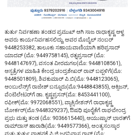
ತುರ್ತು ನಿರ್ವಹಣಾ ತಂಡದ ಪ್ರಮುಖ್ ಆಗಿ ಸಾಜ ರಾಧಾಕೃಷ್ಣ ಆಳ್ವ
ಅವರು ಕಾರ್ಯನಿರ್ವಹಸಲಿದ್ದು, ಅವರ ಮೊಬೈಲ್ ನಂಬರ್
9448253382, ತಾಲೂಕು ಸಹಾಯವಾಣಿಯಾಗಿ ಹರಿಪ್ರಸಾದ್
ಯಾದವ್ (ಮೊ: 9449758145), ರತ್ನಪ್ರಸಾದ್ (ಮೊ:
9448147697), ವಸಂತ ವೀರಮಗಲ(ಮೊ: 9448108561),
ಆಸ್ಪತ್ರೆಗಳ ಮಾಹಿತಿ ಕೇಂದ್ರ ಚಂದ್ರಶೇಖರ್ ರಾವ್ ಬಪ್ಪಳಿಗೆ(ಮೊ:
9448501809), ಶಿವಕುಮಾರ್ ಪಿ.ಬಿ(ಮೊ: 9448123065),
ಆಂಬುಲೆನ್ಸ್‌ಗೆ ರಾಜೇಶ್ ಬನ್ನೂರು(ಮೊ:9448843855), ಆಕ್ಸಿಜನ್,
ವೆಂಟಿಲೇಟರ್‌ಗೆ ಡಾ. ಕೃಷ್ಣಪ್ರಸನ್(ಮೊ: 8453441100),
ರಫೀಕ್(ಮೊ: 9972068551), ವ್ಯಾಕ್ಸಿನೇಶನ್‌ಗೆ ರಾಧಾಕೃಷ್ಣ
ಬೋರ್ಕರ್(ಮೊ:9448329237), ಔಷಧಿ ಪೂರೈಕೆಗೆ ರಾಘವೇಂದ್ರ
ಪ್ರಭು ಮತ್ತು ತಂಡ (ಮೊ: 9036615440), ಆಯುಷ್ಮಾನ್ ಭಾರತ್‌ಗೆ
ರಾಮ್‌ದಾಸ್ ಹಾರಾಡಿ(ಮೊ: 9449577366), ಅಂತ್ಯಸಂಸ್ಕಾರ
ಮತ್ತು ತುರ್ತು ವಾಹನಕ್ಕೆ ಪಿ.ಜಿ.ಜಗನ್ನಿವಾಸ ರಾವ್ (ಮೊ: