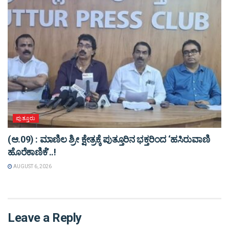
ಪುತ್ತೂರು
(ಆ.09) : ಮಾಣಿಲ ಶ್ರೀ ಕ್ಷೇತ್ರಕ್ಕೆ ಪುತ್ತೂರಿನ ಭಕ್ತರಿಂದ ‘ಹಸಿರುವಾಣಿ
ಹೊರೆಕಾಣಿಕೆ’..!
AUGUST 6, 2026
Leave a Reply