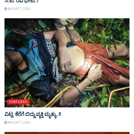
ಸಿ.ಟಿ. ರವಿ ಭೇಟಿ..!
AUGUST 7, 2026
FEATURED
ವಿಟ್ಲ: ಕೆರೆಗೆ ಬಿದ್ದು ವ್ಯಕ್ತಿ ಮೃತ್ಯು..!!
AUGUST 7, 2026