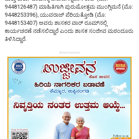
9448126487) ಮಾಹಿತಿಗಾಗಿ ಪುರುಷೋತ್ತಮ ಮುಂಗ್ಲಿಮನೆ (ಮೊ:
9448253396), ಯುವರಾಜ್ ಪೆರಿಯತ್ತೋಡಿ (ಮೊ:
9448153407) ಅವರು ಶಾಸಕರ ವಾರ್ ರೂಮ್‌ನಲ್ಲಿ
ಕಾರ್ಯಚರಣೆ ನಡೆಸಲಿದ್ದಾರೆ ಎಂದು ಶಾಸಕ ಸಂಜೀವ ಮಠಂದೂರು
ತಿಳಿಸಿದ್ದಾರೆ.
Advertisement