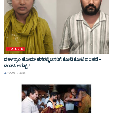
FEATURED
ವರ್ಕ್ ಫ್ರಂ ಹೋಮ್ ಹೆಸರಲ್ಲಿ ಜನರಿಗೆ ಕೋಟಿ ಕೋಟಿ ವಂಚನೆ –
ದಂಪತಿ ಅರೆಸ್ಟ್..!
AUGUST 7, 2026