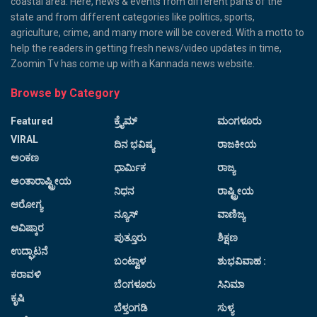
coastal area. Here, news & events from different parts of the
state and from different categories like politics, sports,
agriculture, crime, and many more will be covered. With a motto to
help the readers in getting fresh news/video updates in time,
Zoomin Tv has come up with a Kannada news website.
Browse by Category
Featured
ಕ್ರೈಮ್
ಮಂಗಳೂರು
VIRAL
ದಿನ ಭವಿಷ್ಯ
ರಾಜಕೀಯ
ಅಂಕಣ
ಧಾರ್ಮಿಕ
ರಾಜ್ಯ
ಅಂತಾರಾಷ್ಟ್ರೀಯ
ನಿಧನ
ರಾಷ್ಟ್ರೀಯ
ಆರೋಗ್ಯ
ನ್ಯೂಸ್
ವಾಣಿಜ್ಯ
ಆವಿಷ್ಕಾರ
ಪುತ್ತೂರು
ಶಿಕ್ಷಣ
ಉದ್ಘಾಟನೆ
ಬಂಟ್ವಾಳ
ಶುಭವಿವಾಹ :
ಕರಾವಳಿ
ಬೆಂಗಳೂರು
ಸಿನಿಮಾ
ಕೃಷಿ
ಬೆಳ್ತಂಗಡಿ
ಸುಳ್ಯ