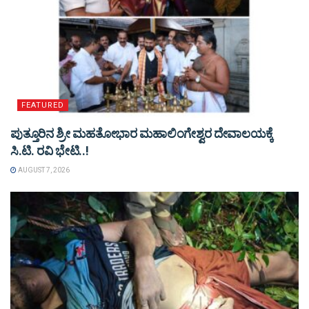
FEATURED
ಪುತ್ತೂರಿನ ಶ್ರೀ ಮಹತೋಭಾರ ಮಹಾಲಿಂಗೇಶ್ವರ ದೇವಾಲಯಕ್ಕೆ
ಸಿ.ಟಿ. ರವಿ ಭೇಟಿ..!
AUGUST 7, 2026