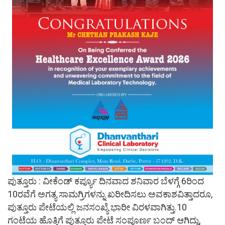
ಪುತ್ತೂರು : ವೀಕೆಂಡ್ ಕರ್ಪ್ಯೂ ದಿನವಾದ ಶನಿವಾರ ಬೆಳಗ್ಗೆ 6ರಿಂದ
10ರವೆಗೆ ಅಗತ್ಯ ಸಾಮಗ್ರಿಗಳನ್ನು ಖರೀದಿಸಲು ಅವಕಾಶವಿತ್ತಾದರೂ,
ಪುತ್ತೂರು ಪೇಟೆಯಲ್ಲಿ ಜನಸಂಖ್ಯೆ ಭಾರೀ ವಿರಳವಾಗಿತ್ತು.10
ಗಂಟೆಯ ಹೊತ್ತಿಗೆ ಪುತ್ತೂರು ಪೇಟೆ ಸಂಪೂರ್ಣ ಬಂದ್ ಆಗಿದ್ದು,