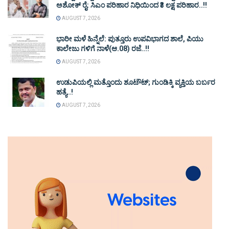
ಅಶೋಕ್ ರೈ: ಸಿಎಂ ಪರಿಹಾರ ನಿಧಿಯಿಂದ ₹3 ಲಕ್ಷ ಪರಿಹಾರ..!!
AUGUST 7, 2026
ಭಾರೀ ಮಳೆ ಹಿನ್ನೆಲೆ: ಪುತ್ತೂರು ಉಪವಿಭಾಗದ ಶಾಲೆ, ಪಿಯು
ಕಾಲೇಜು ಗಳಿಗೆ ನಾಳೆ(ಆ.08) ರಜೆ..!!
AUGUST 7, 2026
ಉಡುಪಿಯಲ್ಲಿ ಮತ್ತೊಂದು ಶೂಟೌಟ್‌; ಗುಂಡಿಕ್ಕಿ ವ್ಯಕ್ತಿಯ ಬರ್ಬರ
ಹತ್ಯೆ..!
AUGUST 7, 2026