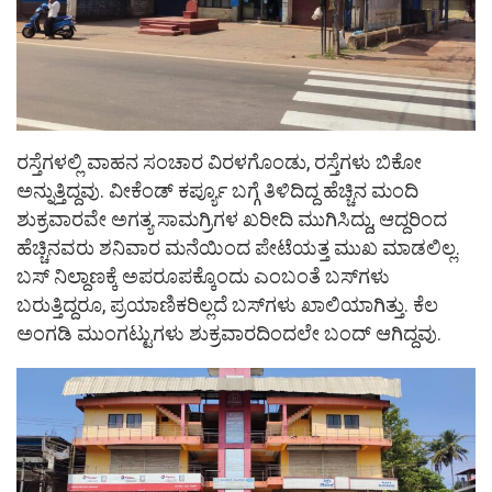
ರಸ್ತೆಗಳಲ್ಲಿ ವಾಹನ ಸಂಚಾರ ವಿರಳಗೊಂಡು, ರಸ್ತೆಗಳು ಬಿಕೋ
ಅನ್ನುತ್ತಿದ್ದವು. ವೀಕೆಂಡ್ ಕರ್ಪ್ಯೂ ಬಗ್ಗೆ ತಿಳಿದಿದ್ದ ಹೆಚ್ಚಿನ ಮಂದಿ
ಶುಕ್ರವಾರವೇ ಅಗತ್ಯ ಸಾಮಗ್ರಿಗಳ ಖರೀದಿ ಮುಗಿಸಿದ್ದು, ಆದ್ದರಿಂದ
ಹೆಚ್ಚಿನವರು ಶನಿವಾರ ಮನೆಯಿಂದ ಪೇಟೆಯತ್ತ ಮುಖ ಮಾಡಲಿಲ್ಲ.
ಬಸ್ ನಿಲ್ದಾಣಕ್ಕೆ ಅಪರೂಪಕ್ಕೊಂದು ಎಂಬಂತೆ ಬಸ್‌ಗಳು
ಬರುತ್ತಿದ್ದರೂ, ಪ್ರಯಾಣಿಕರಿಲ್ಲದೆ ಬಸ್‌ಗಳು ಖಾಲಿಯಾಗಿತ್ತು. ಕೆಲ
ಅಂಗಡಿ ಮುಂಗಟ್ಟುಗಳು ಶುಕ್ರವಾರದಿಂದಲೇ ಬಂದ್ ಆಗಿದ್ದವು.