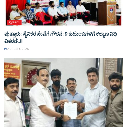
ಪುತ್ತೂರು
ಪುತ್ತೂರು: ಸೈನಿಕರ ಸೇವೆಗೆ ಗೌರವ: 9 ಕುಟುಂಬಗಳಿಗೆ ಕಲ್ಯಾಣ ನಿಧಿ
ವಿತರಣೆ..!!
AUGUST 5, 2026