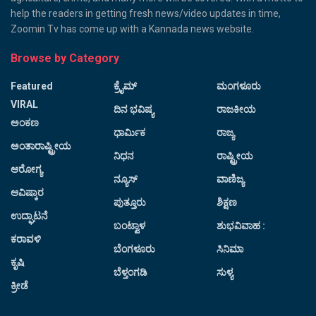
help the readers in getting fresh news/video updates in time,
Zoomin Tv has come up with a Kannada news website.
Browse by Category
Featured
ಕ್ರೈಮ್
ಮಂಗಳೂರು
VIRAL
ದಿನ ಭವಿಷ್ಯ
ರಾಜಕೀಯ
ಅಂಕಣ
ಧಾರ್ಮಿಕ
ರಾಜ್ಯ
ಅಂತಾರಾಷ್ಟ್ರೀಯ
ನಿಧನ
ರಾಷ್ಟ್ರೀಯ
ಆರೋಗ್ಯ
ನ್ಯೂಸ್
ವಾಣಿಜ್ಯ
ಆವಿಷ್ಕಾರ
ಪುತ್ತೂರು
ಶಿಕ್ಷಣ
ಉದ್ಘಾಟನೆ
ಬಂಟ್ವಾಳ
ಶುಭವಿವಾಹ :
ಕರಾವಳಿ
ಬೆಂಗಳೂರು
ಸಿನಿಮಾ
ಕೃಷಿ
ಬೆಳ್ತಂಗಡಿ
ಸುಳ್ಯ
ಕ್ರೀಡೆ