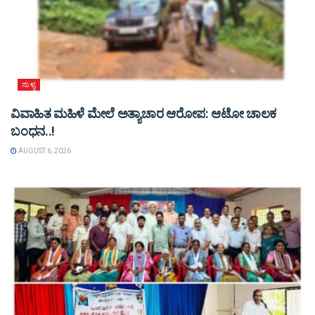
ಸುಳ್ಯ
ವಿವಾಹಿತ ಮಹಿಳೆ ಮೇಲೆ ಅತ್ಯಾಚಾರ ಆರೋಪ: ಆಟೋ ಚಾಲಕ
ಬಂಧನ..!
AUGUST 6, 2026