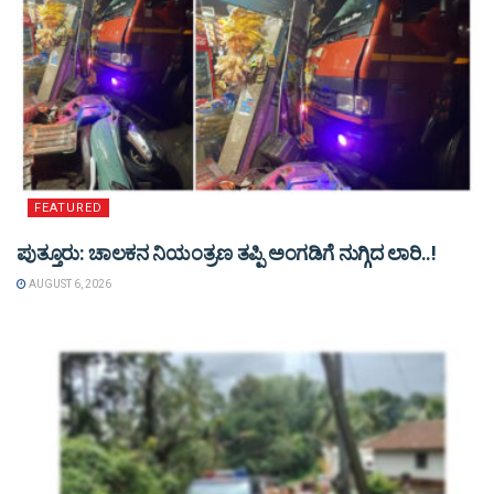
FEATURED
ಪುತ್ತೂರು: ಚಾಲಕನ ನಿಯಂತ್ರಣ ತಪ್ಪಿ ಅಂಗಡಿಗೆ ನುಗ್ಗಿದ ಲಾರಿ..!
AUGUST 6, 2026