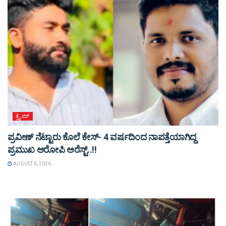
ಕ್ರೈಮ್
ಪ್ರವೀಣ್ ನೆಟ್ಟಾರು ಕೊಲೆ ಕೇಸ್‌- 4 ವರ್ಷದಿಂದ ನಾಪತ್ತೆಯಾಗಿದ್ದ
ಪ್ರಮುಖ ಆರೋಪಿ ಅರೆಸ್ಟ್‌..!!
AUGUST 6, 2026