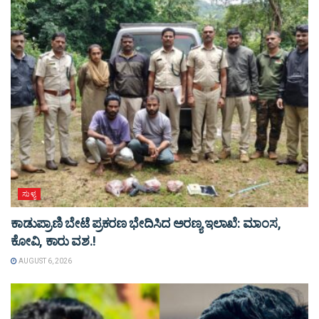
ಸುಳ್ಯ
ಕಾಡುಪ್ರಾಣಿ ಬೇಟೆ ಪ್ರಕರಣ ಭೇದಿಸಿದ ಅರಣ್ಯ ಇಲಾಖೆ: ಮಾಂಸ,
ಕೋವಿ, ಕಾರು ವಶ.!
AUGUST 6, 2026