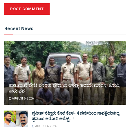
Alternative:
Recent News
ಕಾಡುಪ್ರಾಣಿ ಬೇಟೆ ಪ್ರಕರಣ ಭೇದಿಸಿದ ಅರಣ್ಯ ಇಲಾಖೆ: ಮಾಂಸ, ಕೋವಿ,
ಕಾರು ವಶ.!
AUGUST 6, 2026
ಪ್ರವೀಣ್ ನೆಟ್ಟಾರು ಕೊಲೆ ಕೇಸ್‌- 4 ವರ್ಷದಿಂದ ನಾಪತ್ತೆಯಾಗಿದ್ದ
ಪ್ರಮುಖ ಆರೋಪಿ ಅರೆಸ್ಟ್‌..!!
AUGUST 6, 2026