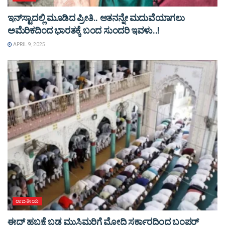
ಇನ್​ಸ್ಟಾದಲ್ಲಿ ಮೂಡಿದ ಪ್ರೀತಿ.. ಆತನನ್ನೇ ಮದುವೆಯಾಗಲು
ಅಮೆರಿಕದಿಂದ ಭಾರತಕ್ಕೆ ಬಂದ ಸುಂದರಿ ಇವಳು..!
APRIL 9, 2025
ರಾಜಕೀಯ
ಈದ್ ಹಬ್ಬಕ್ಕೆ ಬಡ ಮುಸ್ಲಿಮರಿಗೆ ಮೋದಿ ಸರ್ಕಾರದಿಂದ ಬಂಪರ್