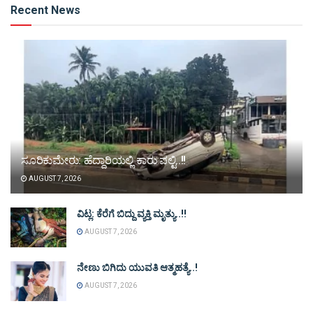
Recent News
ಸೂರಿಕುಮೇರು: ಹೆದ್ದಾರಿಯಲ್ಲಿ ಕಾರು ಪಲ್ಟಿ..!!
AUGUST 7, 2026
ವಿಟ್ಲ: ಕೆರೆಗೆ ಬಿದ್ದು ವ್ಯಕ್ತಿ ಮೃತ್ಯು..!!
AUGUST 7, 2026
ನೇಣು ಬಿಗಿದು ಯುವತಿ ಆತ್ಮಹತ್ಯೆ..!
AUGUST 7, 2026