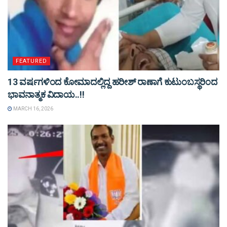
FEATURED
13 ವರ್ಷಗಳಿಂದ ಕೋಮಾದಲ್ಲಿದ್ದ ಹರೀಶ್ ರಾಣಾಗೆ ಕುಟುಂಬಸ್ಥರಿಂದ
ಭಾವನಾತ್ಮಕ ವಿದಾಯ..!!
MARCH 16, 2026