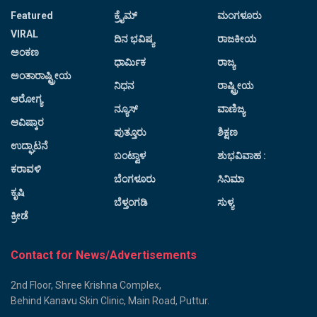
Featured
ಕ್ರೈಮ್
ಮಂಗಳೂರು
VIRAL
ದಿನ ಭವಿಷ್ಯ
ರಾಜಕೀಯ
ಅಂಕಣ
ಧಾರ್ಮಿಕ
ರಾಜ್ಯ
ಅಂತಾರಾಷ್ಟ್ರೀಯ
ನಿಧನ
ರಾಷ್ಟ್ರೀಯ
ಆರೋಗ್ಯ
ನ್ಯೂಸ್
ವಾಣಿಜ್ಯ
ಆವಿಷ್ಕಾರ
ಪುತ್ತೂರು
ಶಿಕ್ಷಣ
ಉದ್ಘಾಟನೆ
ಬಂಟ್ವಾಳ
ಶುಭವಿವಾಹ :
ಕರಾವಳಿ
ಬೆಂಗಳೂರು
ಸಿನಿಮಾ
ಕೃಷಿ
ಬೆಳ್ತಂಗಡಿ
ಸುಳ್ಯ
ಕ್ರೀಡೆ
Contact for News/Advertisements
2nd Floor, Shree Krishna Complex,
Behind Kanavu Skin Clinic, Main Road, Puttur.