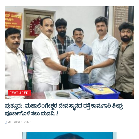
FEATURED
ಪುತ್ತೂರು: ಮಹಾಲಿಂಗೇಶ್ವರ ದೇವಸ್ಥಾನದ ರಸ್ತೆ ಕಾಮಗಾರಿ ಶೀಘ್ರ
ಪೂರ್ಣಗೊಳಿಸಲು ಮನವಿ..!
AUGUST 5, 2026