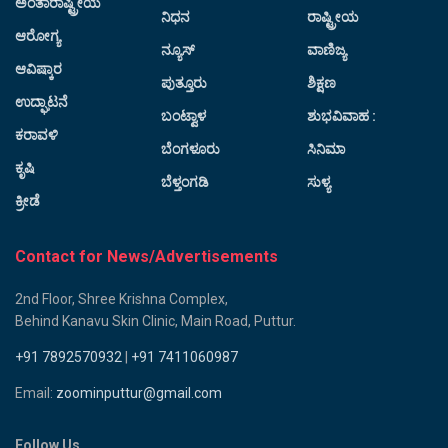
ಅಂತಾರಾಷ್ಟ್ರೀಯ
ನಿಧನ
ರಾಷ್ಟ್ರೀಯ
ಆರೋಗ್ಯ
ನ್ಯೂಸ್
ವಾಣಿಜ್ಯ
ಆವಿಷ್ಕಾರ
ಪುತ್ತೂರು
ಶಿಕ್ಷಣ
ಉದ್ಘಾಟನೆ
ಬಂಟ್ವಾಳ
ಶುಭವಿವಾಹ :
ಕರಾವಳಿ
ಬೆಂಗಳೂರು
ಸಿನಿಮಾ
ಕೃಷಿ
ಬೆಳ್ತಂಗಡಿ
ಸುಳ್ಯ
ಕ್ರೀಡೆ
Contact for News/Advertisements
2nd Floor, Shree Krishna Complex,
Behind Kanavu Skin Clinic, Main Road, Puttur.
+91 7892570932
|
+91 7411060987
Email:
zoominputtur@gmail.com
Follow Us