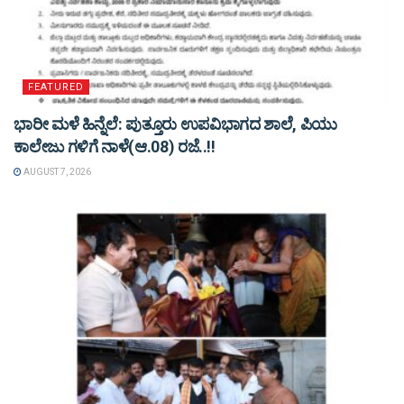
FEATURED
ಭಾರೀ ಮಳೆ ಹಿನ್ನೆಲೆ: ಪುತ್ತೂರು ಉಪವಿಭಾಗದ ಶಾಲೆ, ಪಿಯು
ಕಾಲೇಜು ಗಳಿಗೆ ನಾಳೆ(ಆ.08) ರಜೆ..!!
AUGUST 7, 2026