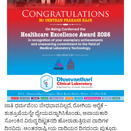
ಜಾತಿ ಧರ್ಮವೆಂಬ ಬೇಧಭಾವವಿಲ್ಲದೆ, ರೋಗಿಯ ಆರೈಕೆ –
ಶುಶ್ರೂಷೆಯನ್ನೇ ಧ್ಯೇಯವನ್ನಾಗಿಸಿಕೊಂಡು, ಅಪಾಯಕಾರಿ
ಸೋಂಕಿನ ವಿರುದ್ಧ ದಿಟ್ಟತನದಿ ಹೋರಾಡುತ್ತಿರುವ ದಾದಿಗಳ
ದಿನವಿದು..ಅಂತರರಾಷ್ಟ್ರೀಯ ದಾದಿಯರ ದಿನದಂದು ಪುತ್ತೂರು