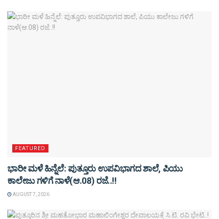
FEATURED
ಭಾರೀ ಮಳೆ ಹಿನ್ನೆಲೆ: ಪುತ್ತೂರು ಉಪವಿಭಾಗದ ಶಾಲೆ, ಪಿಯು
ಕಾಲೇಜು ಗಳಿಗೆ ನಾಳೆ(ಆ.08) ರಜೆ..!!
AUGUST 7, 2026