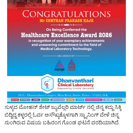
ಸುಳ್ಯದ ಮೋಹನ್ ಶೇಟ್ ಜ್ಯುವೆಲ್ಲರಿ ಮಾರ್ಟ್ ನಲ್ಲಿ ಚಿನ್ನ ಕದ್ದು ಸಿಕ್ಕಿ
ಬಿದ್ದಿದ್ದ ಕಳ್ಳರಲ್ಲಿ ಓರ್ವ ಅಸೌಖ್ಯಕ್ಕೊಳಗಾಗಿ ಸ್ಕ್ಯಾನಿಂಗ್ ವೇಳೆ ಚಿನ್ನ
ನುಂಗಿರುವ ವಿಷಯ ಬಹಿರಂಗ ಗೊಂಡ ಘಟನೆ ವರದಿಯಾಗಿದೆ.