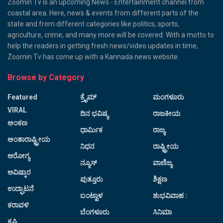
Zoomin Tv is an upcoming News - Entertainment channel from
coastal area. Here, news & events from different parts of the
state and from different categories like politics, sports,
agriculture, crime, and many more will be covered. With a motto to
help the readers in getting fresh news/video updates in time,
Zoomin Tv has come up with a Kannada news website.
Browse by Category
Featured
ಕ್ರೈಮ್
ಮಂಗಳೂರು
VIRAL
ದಿನ ಭವಿಷ್ಯ
ರಾಜಕೀಯ
ಅಂಕಣ
ಧಾರ್ಮಿಕ
ರಾಜ್ಯ
ಅಂತಾರಾಷ್ಟ್ರೀಯ
ನಿಧನ
ರಾಷ್ಟ್ರೀಯ
ಆರೋಗ್ಯ
ನ್ಯೂಸ್
ವಾಣಿಜ್ಯ
ಆವಿಷ್ಕಾರ
ಪುತ್ತೂರು
ಶಿಕ್ಷಣ
ಉದ್ಘಾಟನೆ
ಬಂಟ್ವಾಳ
ಶುಭವಿವಾಹ :
ಕರಾವಳಿ
ಬೆಂಗಳೂರು
ಸಿನಿಮಾ
ಕೃಷಿ