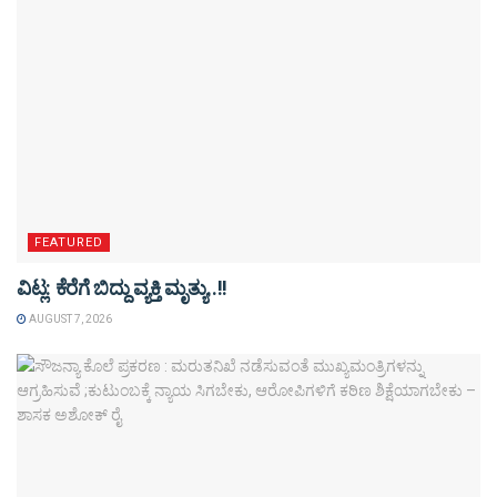
FEATURED
ವಿಟ್ಲ: ಕೆರೆಗೆ ಬಿದ್ದು ವ್ಯಕ್ತಿ ಮೃತ್ಯು..!!
AUGUST 7, 2026