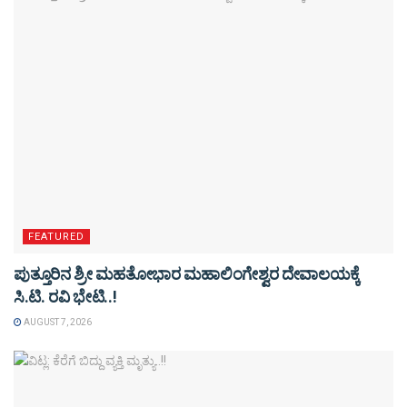
FEATURED
ಪುತ್ತೂರಿನ ಶ್ರೀ ಮಹತೋಭಾರ ಮಹಾಲಿಂಗೇಶ್ವರ ದೇವಾಲಯಕ್ಕೆ
ಸಿ.ಟಿ. ರವಿ ಭೇಟಿ..!
AUGUST 7, 2026