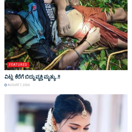
FEATURED
ವಿಟ್ಲ: ಕೆರೆಗೆ ಬಿದ್ದು ವ್ಯಕ್ತಿ ಮೃತ್ಯು..!!
AUGUST 7, 2026