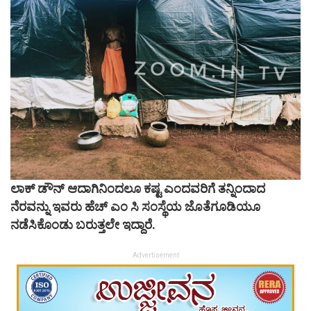
ಲಾಕ್ ಡೌನ್ ಆದಾಗಿನಿಂದಲೂ ಕಷ್ಟ ಎಂದವರಿಗೆ ತನ್ನಿಂದಾದ
ನೆರವನ್ನು ಇವರು ಹೆಚ್ ಎಂ ಸಿ ಸಂಸ್ಥೆಯ ಜೊತೆಗೂಡಿಯೂ
ನಡೆಸಿಕೊಂಡು ಬರುತ್ತಲೇ ಇದ್ದಾರೆ.
Advertisement