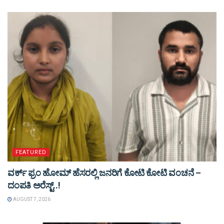
FEATURED
ವರ್ಕ್ ಫ್ರಂ ಹೋಮ್ ಹೆಸರಲ್ಲಿ ಜನರಿಗೆ ಕೋಟಿ ಕೋಟಿ ವಂಚನೆ –
ದಂಪತಿ ಅರೆಸ್ಟ್..!
AUGUST 7, 2026