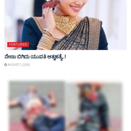
FEATURED
ನೇಣು ಬಿಗಿದು ಯುವತಿ ಆತ್ಮಹತ್ಯೆ..!
AUGUST 7, 2026