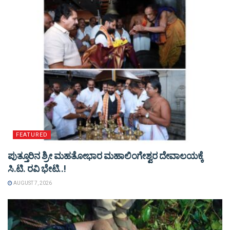
FEATURED
ಪುತ್ತೂರಿನ ಶ್ರೀ ಮಹತೋಭಾರ ಮಹಾಲಿಂಗೇಶ್ವರ ದೇವಾಲಯಕ್ಕೆ
ಸಿ.ಟಿ. ರವಿ ಭೇಟಿ..!
AUGUST 7, 2026