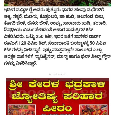
ಇದೀಗ ಮನ್ಮಿತ್ ರೈ ಅವರು ಪುತ್ತೂರು ಭಾಗದ ಹಲವು ಮನೆಗಳಿಗೆ
ಅಕ್ಕಿ, ಸಕ್ಕರೆ, ಮೆಣಸು, ಕೊತ್ತಂಬರಿ, ಚಾ ಹುಡಿ, ಅಲಸಂಡೆ ಬೀಜ,
ತೊಗರಿ ಬೇಳೆ, ಹೆಸರು ಬೇಳೆ, ಉಪ್ಪು, ಸಾಂಬಾರು ಹುಡಿ, ತರಕಾರಿ,
ಔಷಧೀಯ ಖರ್ಚು ಸೇರಿದಂತೆ ಆಹಾರ ಸಾಮಗ್ರಿಗಳ ಕಿಟ್
ವಿತರಿಸಿದರು. ಒಟ್ಟು 250 ಕಿಟ್, ಇದರ ಜತೆಗೆ ಶಾಸಕರ ವಾರ್ಡ್
ರೂಮಿಗೆ 120 ಪಿಪಿಐ ಕಿಟ್, ಸೇವಾಭಾರತಿ ಬಂಟ್ವಾಳಕ್ಕೆ 50 ಪಿಪಿಐ
ಕಿಟ್ ಗಳನ್ನು ನೀಡಿದ್ದಾರೆ. ಇಷ್ಟು ಮಾತ್ರವಲ್ಲದೇ ತಾಲೂಕಿನ ಎಲ್ಲಾ
ಆರಕ್ಷಕ ಠಾಣೆಗಳಿಗೆ ಸ್ಯಾನಿಟೈಸರ್, ಮಾಸ್ಕ್ ಹಾಗೂ ಫೇಸ್ ಶೀಲ್ಡ್ ಗ್ಲೌಸ್
ಗಳನ್ನು ವಿತರಿಸಿದ್ದಾರೆ.
Advertisement