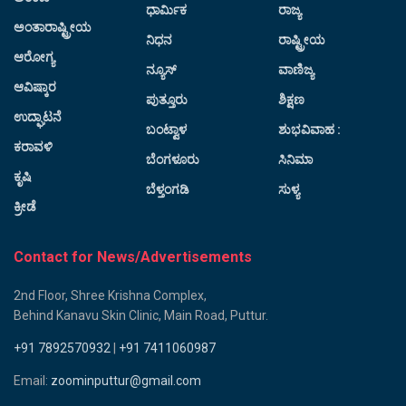
ಧಾರ್ಮಿಕ
ರಾಜ್ಯ
ಅಂತಾರಾಷ್ಟ್ರೀಯ
ನಿಧನ
ರಾಷ್ಟ್ರೀಯ
ಆರೋಗ್ಯ
ನ್ಯೂಸ್
ವಾಣಿಜ್ಯ
ಆವಿಷ್ಕಾರ
ಪುತ್ತೂರು
ಶಿಕ್ಷಣ
ಉದ್ಘಾಟನೆ
ಬಂಟ್ವಾಳ
ಶುಭವಿವಾಹ :
ಕರಾವಳಿ
ಬೆಂಗಳೂರು
ಸಿನಿಮಾ
ಕೃಷಿ
ಬೆಳ್ತಂಗಡಿ
ಸುಳ್ಯ
ಕ್ರೀಡೆ
Contact for News/Advertisements
2nd Floor, Shree Krishna Complex,
Behind Kanavu Skin Clinic, Main Road, Puttur.
+91 7892570932
|
+91 7411060987
Email:
zoominputtur@gmail.com