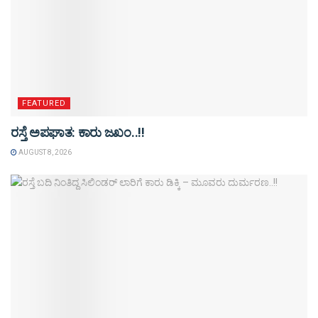
FEATURED
ರಸ್ತೆ ಅಪಘಾತ: ಕಾರು ಜಖಂ..!!
AUGUST 8, 2026