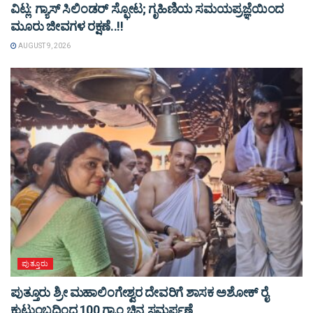
ವಿಟ್ಲ: ಗ್ಯಾಸ್ ಸಿಲಿಂಡರ್ ಸ್ಫೋಟ; ಗೃಹಿಣಿಯ ಸಮಯಪ್ರಜ್ಞೆಯಿಂದ
ಮೂರು ಜೀವಗಳ ರಕ್ಷಣೆ..!!
AUGUST 9, 2026
ಪುತ್ತೂರು
ಪುತ್ತೂರು ಶ್ರೀ ಮಹಾಲಿಂಗೇಶ್ವರ ದೇವರಿಗೆ ಶಾಸಕ ಅಶೋಕ್ ರೈ
ಕುಟುಂಬದಿಂದ 100 ಗ್ರಾಂ ಚಿನ್ನ ಸಮರ್ಪಣೆ