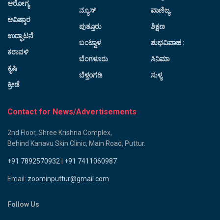
ಆರೋಗ್ಯ
ನ್ಯೂಸ್
ವಾಣಿಜ್ಯ
ಆವಿಷ್ಕಾರ
ಪುತ್ತೂರು
ಶಿಕ್ಷಣ
ಉದ್ಘಾಟನೆ
ಬಂಟ್ವಾಳ
ಶುಭವಿವಾಹ :
ಕರಾವಳಿ
ಬೆಂಗಳೂರು
ಸಿನಿಮಾ
ಕೃಷಿ
ಬೆಳ್ತಂಗಡಿ
ಸುಳ್ಯ
ಕ್ರೀಡೆ
Contact for News/Advertisements
2nd Floor, Shree Krishna Complex,
Behind Kanavu Skin Clinic, Main Road, Puttur.
+91 7892570932
|
+91 7411060987
Email:
zoominputtur@gmail.com
Follow Us