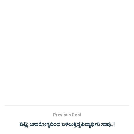
Previous Post
ವಿಟ್ಲ: ಅನಾರೋಗ್ಯದಿಂದ ಬಳಲುತ್ತಿದ್ದ ವಿದ್ಯಾರ್ಥಿನಿ ಸಾವು..!