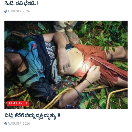
ಸಿ.ಟಿ. ರವಿ ಭೇಟಿ..!
AUGUST 7, 2026
FEATURED
ವಿಟ್ಲ: ಕೆರೆಗೆ ಬಿದ್ದು ವ್ಯಕ್ತಿ ಮೃತ್ಯು..!!
AUGUST 7, 2026