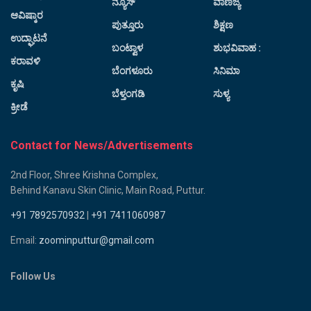
ನ್ಯೂಸ್
ವಾಣಿಜ್ಯ
ಆವಿಷ್ಕಾರ
ಪುತ್ತೂರು
ಶಿಕ್ಷಣ
ಉದ್ಘಾಟನೆ
ಬಂಟ್ವಾಳ
ಶುಭವಿವಾಹ :
ಕರಾವಳಿ
ಬೆಂಗಳೂರು
ಸಿನಿಮಾ
ಕೃಷಿ
ಬೆಳ್ತಂಗಡಿ
ಸುಳ್ಯ
ಕ್ರೀಡೆ
Contact for News/Advertisements
2nd Floor, Shree Krishna Complex,
Behind Kanavu Skin Clinic, Main Road, Puttur.
+91 7892570932
|
+91 7411060987
Email:
zoominputtur@gmail.com
Follow Us