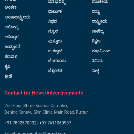
ದಿನ ಭವಿಷ್ಯ
ರಾಜಕೀಯ
ಅಂಕಣ
ಧಾರ್ಮಿಕ
ರಾಜ್ಯ
ಅಂತಾರಾಷ್ಟ್ರೀಯ
ನಿಧನ
ರಾಷ್ಟ್ರೀಯ
ಆರೋಗ್ಯ
ನ್ಯೂಸ್
ವಾಣಿಜ್ಯ
ಆವಿಷ್ಕಾರ
ಪುತ್ತೂರು
ಶಿಕ್ಷಣ
ಉದ್ಘಾಟನೆ
ಬಂಟ್ವಾಳ
ಶುಭವಿವಾಹ :
ಕರಾವಳಿ
ಬೆಂಗಳೂರು
ಸಿನಿಮಾ
ಕೃಷಿ
ಬೆಳ್ತಂಗಡಿ
ಸುಳ್ಯ
ಕ್ರೀಡೆ
Contact for News/Advertisements
2nd Floor, Shree Krishna Complex,
Behind Kanavu Skin Clinic, Main Road, Puttur.
+91 7892570932
|
+91 7411060987
Email:
zoominputtur@gmail.com