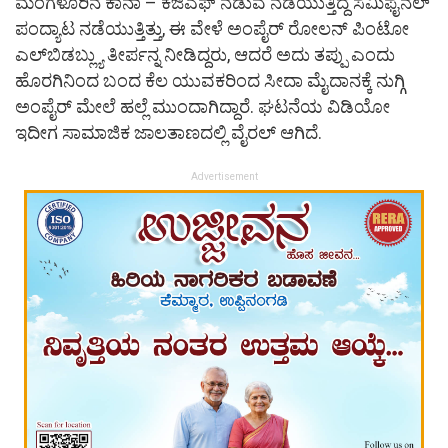
ಮಂಗಳೂರಿನ ಕಾನಾ – ಕೆಜಿಎಫ್ ನಡುವೆ ನಡೆಯುತ್ತಿದ್ದ ಸೆಮಿಫೈನಲ್
ಪಂದ್ಯಾಟ ನಡೆಯುತ್ತಿತ್ತು, ಈ ವೇಳೆ ಅಂಪೈರ್ ರೋಲನ್ ಪಿಂಟೋ
ಎಲ್‍ಬಿಡಬ್ಲ್ಯು ತೀರ್ಪನ್ನ ನೀಡಿದ್ದರು, ಆದರೆ ಅದು ತಪ್ಪು ಎಂದು
ಹೊರಗಿನಿಂದ ಬಂದ ಕೆಲ ಯುವಕರಿಂದ ಸೀದಾ ಮೈದಾನಕ್ಕೆ ನುಗ್ಗಿ
ಅಂಪೈರ್ ಮೇಲೆ ಹಲ್ಲೆ ಮುಂದಾಗಿದ್ದಾರೆ. ಘಟನೆಯ ವಿಡಿಯೋ
ಇದೀಗ ಸಾಮಾಜಿಕ ಜಾಲತಾಣದಲ್ಲಿ ವೈರಲ್ ಆಗಿದೆ.
Advertisement