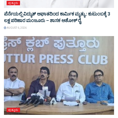
ಪುತ್ತೂರು
ಪೆರ್ನೆಯಲ್ಲಿ ವಿದ್ಯುತ್ ಆಘಾತದಿಂದ ಕಾರ್ಮಿಕ ಮೃತ್ಯು : ಕುಟುಂಬಕ್ಕೆ 3
ಲಕ್ಷ ಪರಿಹಾರ ಮಂಜೂರು – ಶಾಸಕ ಅಶೋಕ್ ರೈ
AUGUST 6, 2026
ಪುತ್ತೂರು