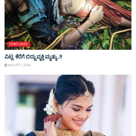
FEATURED
ವಿಟ್ಲ: ಕೆರೆಗೆ ಬಿದ್ದು ವ್ಯಕ್ತಿ ಮೃತ್ಯು..!!
AUGUST 7, 2026