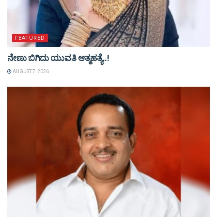
FEATURED
ನೇಣು ಬಿಗಿದು ಯುವತಿ ಆತ್ಮಹತ್ಯೆ..!
AUGUST 7, 2026