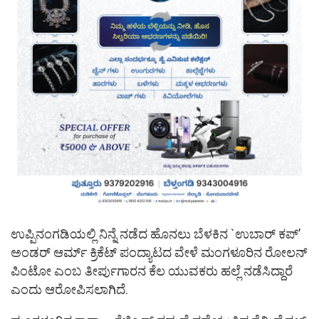
ಉಪ್ಪಿನಂಗಡಿಯಲ್ಲಿ ನಿನ್ನೆ ನಡೆದ ಹೊನಲು ಬೆಳಕಿನ `ಉಬಾರ್ ಕಪ್’
ಅಂಡರ್ ಆರ್ಮ್ ಕ್ರಿಕೆಟ್ ಪಂದ್ಯಾಟದ ವೇಳೆ ಮಂಗಳೂರಿನ ರೋಲನ್
ಪಿಂಟೋ ಎಂಬ ತೀರ್ಪುಗಾರನ ಕೆಲ ಯುವಕರು ಹಲ್ಲೆ ನಡೆಸಿದ್ದಾರೆ
ಎಂದು ಆರೋಪಿಸಲಾಗಿದೆ.