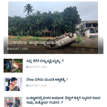
ಸೂರಿಕುಮೇರು: ಹೆದ್ದಾರಿಯಲ್ಲಿ ಕಾರು ಪಲ್ಟಿ..!!
AUGUST 7, 2026
ವಿಟ್ಲ: ಕೆರೆಗೆ ಬಿದ್ದು ವ್ಯಕ್ತಿ ಮೃತ್ಯು..!!
AUGUST 7, 2026
ನೇಣು ಬಿಗಿದು ಯುವತಿ ಆತ್ಮಹತ್ಯೆ..!
AUGUST 7, 2026
ಬಂಟ್ವಾಳದಲ್ಲಿ ಭೀಕರ ಅಪಘಾತ: ಟಿಪ್ಪರ್ ಡಿಕ್ಕಿಗೆ ಸ್ಕೂಟರ್ ಸವಾರ
ಸಾವು, ಮತ್ತೋರ್ವ ಗಂಭೀರ..!!