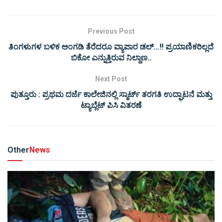
Previous Post
ತಿಂಗಳುಗಳ ಬಳಿಕ ಅಂಗಡಿ ತೆರೆದರೂ ವ್ಯಾಪಾರ ಡಲ್…!! ಪ್ರಯಾಣಿಕರಿಲ್ಲದೆ
ಬಿಕೋ ಎನ್ನುತ್ತಿರುವ ನಿಲ್ದಾಣ..
Next Post
ಪುತ್ತೂರು : ಪ್ರಥಮ ದರ್ಜೆ ಕಾಲೇಜಿನಲ್ಲಿ ಸ್ಮಾರ್ಟ್ ತರಗತಿ ಉದ್ಘಾಟನೆ ಮತ್ತು
ಟ್ಯಾಬ್ಲೆಟ್ ಪಿಸಿ ವಿತರಣೆ
Other
News