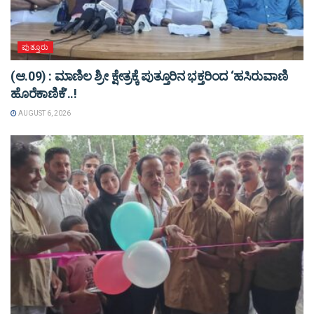
ಪುತ್ತೂರು
(ಆ.09) : ಮಾಣಿಲ ಶ್ರೀ ಕ್ಷೇತ್ರಕ್ಕೆ ಪುತ್ತೂರಿನ ಭಕ್ತರಿಂದ ‘ಹಸಿರುವಾಣಿ
ಹೊರೆಕಾಣಿಕೆ’..!
AUGUST 6, 2026