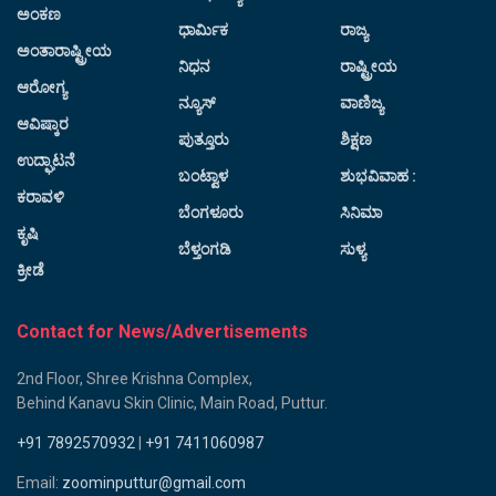
ಅಂಕಣ
ಧಾರ್ಮಿಕ
ರಾಜ್ಯ
ಅಂತಾರಾಷ್ಟ್ರೀಯ
ನಿಧನ
ರಾಷ್ಟ್ರೀಯ
ಆರೋಗ್ಯ
ನ್ಯೂಸ್
ವಾಣಿಜ್ಯ
ಆವಿಷ್ಕಾರ
ಪುತ್ತೂರು
ಶಿಕ್ಷಣ
ಉದ್ಘಾಟನೆ
ಬಂಟ್ವಾಳ
ಶುಭವಿವಾಹ :
ಕರಾವಳಿ
ಬೆಂಗಳೂರು
ಸಿನಿಮಾ
ಕೃಷಿ
ಬೆಳ್ತಂಗಡಿ
ಸುಳ್ಯ
ಕ್ರೀಡೆ
Contact for News/Advertisements
2nd Floor, Shree Krishna Complex,
Behind Kanavu Skin Clinic, Main Road, Puttur.
+91 7892570932
|
+91 7411060987
Email:
zoominputtur@gmail.com