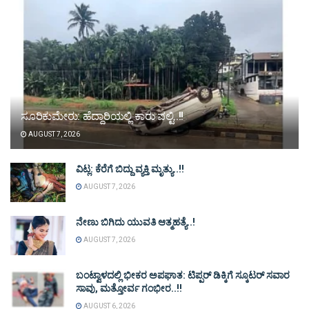
ಸೂರಿಕುಮೇರು: ಹೆದ್ದಾರಿಯಲ್ಲಿ ಕಾರು ಪಲ್ಟಿ..!!
AUGUST 7, 2026
ವಿಟ್ಲ: ಕೆರೆಗೆ ಬಿದ್ದು ವ್ಯಕ್ತಿ ಮೃತ್ಯು..!!
AUGUST 7, 2026
ನೇಣು ಬಿಗಿದು ಯುವತಿ ಆತ್ಮಹತ್ಯೆ..!
AUGUST 7, 2026
ಬಂಟ್ವಾಳದಲ್ಲಿ ಭೀಕರ ಅಪಘಾತ: ಟಿಪ್ಪರ್ ಡಿಕ್ಕಿಗೆ ಸ್ಕೂಟರ್ ಸವಾರ
ಸಾವು, ಮತ್ತೋರ್ವ ಗಂಭೀರ..!!
AUGUST 6, 2026