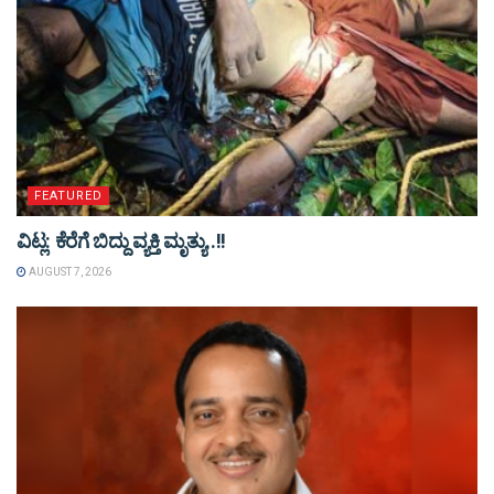
FEATURED
ವಿಟ್ಲ: ಕೆರೆಗೆ ಬಿದ್ದು ವ್ಯಕ್ತಿ ಮೃತ್ಯು..!!
AUGUST 7, 2026