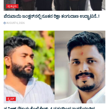
ಪುತ್ತೂರು
ಪೆರುವಾಯಿ ಜಂಕ್ಷನ್‌ನಲ್ಲಿ ನೂತನ ರಿಕ್ಷಾ ತಂಗುದಾಣ ಉದ್ಘಾಟನೆ..!
AUGUST 6, 2026
ಕ್ರೈಮ್
ಪ್ರವೀಣ್ ನೆಟ್ಟಾರು ಕೊಲೆ ಕೇಸ್‌- 4 ವರ್ಷದಿಂದ ನಾಪತ್ತೆಯಾಗಿದ್ದ