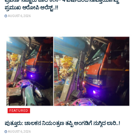
ಪ್ರಮುಖ ಆರೋಪಿ ಅರೆಸ್ಟ್‌..!!
AUGUST 6, 2026
FEATURED
ಪುತ್ತೂರು: ಚಾಲಕನ ನಿಯಂತ್ರಣ ತಪ್ಪಿ ಅಂಗಡಿಗೆ ನುಗ್ಗಿದ ಲಾರಿ..!
AUGUST 6, 2026