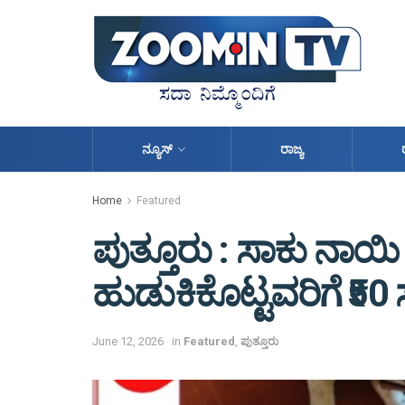
ನ್ಯೂಸ್
ರಾಜ್ಯ
Home
Featured
ಪುತ್ತೂರು : ಸಾಕು ನಾಯಿ ಚ
ಹುಡುಕಿಕೊಟ್ಟವರಿಗೆ ₹5
June 12, 2026
in
Featured
,
ಪುತ್ತೂರು