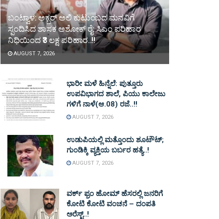
ಬಂಟ್ವಾಳ: ಅಕ್ಬರ್ ಅಲಿ ಕುಟುಂಬದ ಮನವಿಗೆ
ಸ್ಪಂದಿಸಿದ ಶಾಸಕ ಅಶೋಕ್ ರೈ: ಸಿಎಂ ಪರಿಹಾರ
ನಿಧಿಯಿಂದ ₹3 ಲಕ್ಷ ಪರಿಹಾರ..!!
AUGUST 7, 2026
ಭಾರೀ ಮಳೆ ಹಿನ್ನೆಲೆ: ಪುತ್ತೂರು
ಉಪವಿಭಾಗದ ಶಾಲೆ, ಪಿಯು ಕಾಲೇಜು
ಗಳಿಗೆ ನಾಳೆ(ಆ.08) ರಜೆ..!!
AUGUST 7, 2026
ಉಡುಪಿಯಲ್ಲಿ ಮತ್ತೊಂದು ಶೂಟೌಟ್‌;
ಗುಂಡಿಕ್ಕಿ ವ್ಯಕ್ತಿಯ ಬರ್ಬರ ಹತ್ಯೆ..!
AUGUST 7, 2026
ವರ್ಕ್ ಫ್ರಂ ಹೋಮ್ ಹೆಸರಲ್ಲಿ ಜನರಿಗೆ
ಕೋಟಿ ಕೋಟಿ ವಂಚನೆ – ದಂಪತಿ
ಅರೆಸ್ಟ್..!